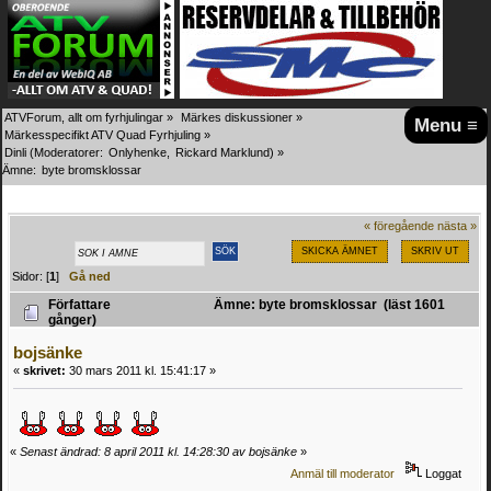
ATVForum, allt om fyrhjulingar
»
Märkes diskussioner
»
Menu ≡
Märkesspecifikt ATV Quad Fyrhjuling
»
Dinli
(Moderatorer:
Onlyhenke
,
Rickard Marklund
) »
Ämne:
byte bromsklossar 
« föregående
nästa »
SKICKA ÄMNET
SKRIV UT
Sidor: [
1
]
Gå ned
Författare
Ämne: byte bromsklossar (läst 1601
gånger)
bojsänke
«
skrivet:
30 mars 2011 kl. 15:41:17 »
«
Senast ändrad: 8 april 2011 kl. 14:28:30 av bojsänke
»
Anmäl till moderator
Loggat