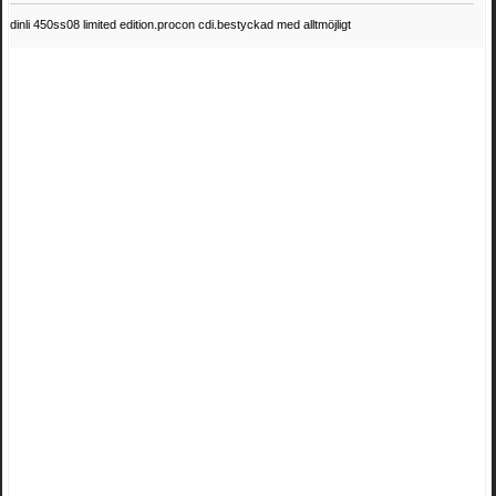
dinli 450ss08 limited edition.procon cdi.bestyckad med alltmöjligt