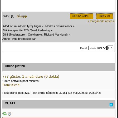
Sidor: [
1
]
Gå upp
SKICKA ÄMNET
SKRIV UT
« föregående
nästa »
ATVForum, allt om fyrhjulingar
»
Märkes diskussioner
»
Märkesspecifikt ATV Quad Fyrhjuling
»
Dinli
(Moderatorer:
Onlyhenke
,
Rickard Marklund
) »
Ämne:
byte bromsklossar 
Gå till:
Online just nu.
777 gäster, 1 användare (0 dolda)
Users active in past minutes:
FrankJScott
Flest online idag:
832
. Flest online någonsin: 32151 (16 maj 2026 kl. 09:52:43)
CHATT