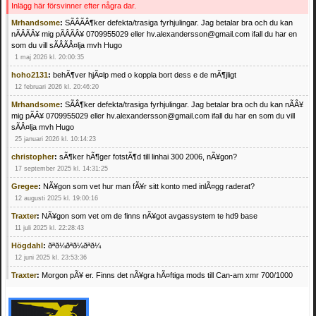
Inlägg här försvinner efter några dar.
Mrhandsome
:
SÃÂÃÂ¶ker defekta/trasiga fyrhjulingar. Jag betalar bra och du kan
nÃÂÃÂ¥ mig pÃÂÃÂ¥ 0709955029 eller hv.alexandersson@gmail.com ifall du har en
som du vill sÃÂÃÂ¤lja mvh Hugo
1 maj 2026 kl. 20:00:35
hoho2131
:
behÃ¶ver hjÃ¤lp med o koppla bort dess e de mÃ¶jligt
12 februari 2026 kl. 20:46:20
Mrhandsome
:
SÃÂ¶ker defekta/trasiga fyrhjulingar. Jag betalar bra och du kan nÃÂ¥
mig pÃÂ¥ 0709955029 eller hv.alexandersson@gmail.com ifall du har en som du vill
sÃÂ¤lja mvh Hugo
25 januari 2026 kl. 10:14:23
christopher
:
sÃ¶ker hÃ¶ger fotstÃ¶d till linhai 300 2006, nÃ¥gon?
17 september 2025 kl. 14:31:25
Gregee
:
NÃ¥gon som vet hur man fÃ¥r sitt konto med inlÃ¤gg raderat?
12 augusti 2025 kl. 19:00:16
Traxter
:
NÃ¥gon som vet om de finns nÃ¥got avgassystem te hd9 base
11 juli 2025 kl. 22:28:43
Högdahl
:
ðªð¼ðªð¼ðªð¼
12 juni 2025 kl. 23:53:36
Traxter
:
Morgon pÃ¥ er. Finns det nÃ¥gra hÃ¤ftiga mods till Can-am xmr 700/1000
24 februari 2025 kl. 10:23:25
Mrhandsome
:
SÃ¶ker defekta/trasiga fyrhjulingar. Jag betalar bra och du kan nÃ¥ mig