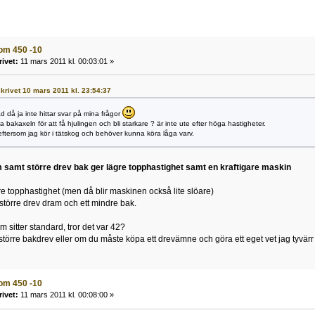
om 450 -10
rivet:
11 mars 2011 kl. 00:03:01 »
skrivet 10 mars 2011 kl. 23:54:37
åd då ja inte hittar svar på mina frågor
bakaxeln för att få hjulingen och bli starkare ? är inte ute efter höga hastigheter.
 eftersom jag kör i tätskog och behöver kunna köra låga varv.
 samt större drev bak ger lägre topphastighet samt en kraftigare maskin
gre topphastighet (men då blir maskinen också lite slöare)
 större drev dram och ett mindre bak.
 sitter standard, tror det var 42?
törre bakdrev eller om du måste köpa ett drevämne och göra ett eget vet jag tyvärr 
om 450 -10
rivet:
11 mars 2011 kl. 00:08:00 »