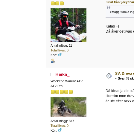
Citat från: joeych
15tagg fram e in
Kalas =)
Då åker det iväg 
Antal inlägg: 11
Total likes: 0
Kön:
SV: Dreva 
Heika_
«
Svar #5 sk
Weekend Warrior ATV
ATV Pro
Då lånar ja din tr
Hur ska man dreva 
är ute efter axxx
Antal inlägg: 347
Total likes: 0
Kön: