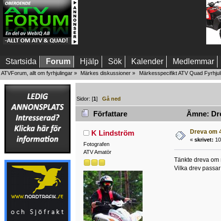
Startsida
Forum
Hjälp
Sök
Kalender
Medlemmar
ATVForum, allt om fyrhjulingar
»
Märkes diskussioner
»
Märkesspecifikt ATV Quad Fyrhjul
Sidor: [
1
]
Gå ned
Författare
Ämne: Dre
Dreva om 
K Lindström
«
skrivet:
10
Fotografen
ATV Amatör
Tänkte dreva om m
Vilka drev passar