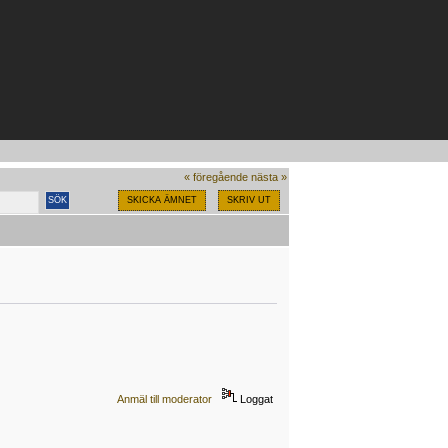
« föregående
nästa »
SKICKA ÄMNET
SKRIV UT
Anmäl till moderator
Loggat