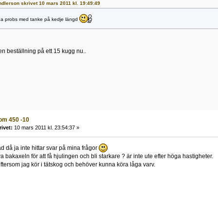
andlerson skrivet 10 mars 2011 kl. 19:49:49
ga probs med tanke på kedje längd
en beställning på ett 15 kugg nu..
om 450 -10
rivet:
10 mars 2011 kl. 23:54:37 »
åd då ja inte hittar svar på mina frågor
bakaxeln för att få hjulingen och bli starkare ? är inte ute efter höga hastigheter.
 eftersom jag kör i tätskog och behöver kunna köra låga varv.