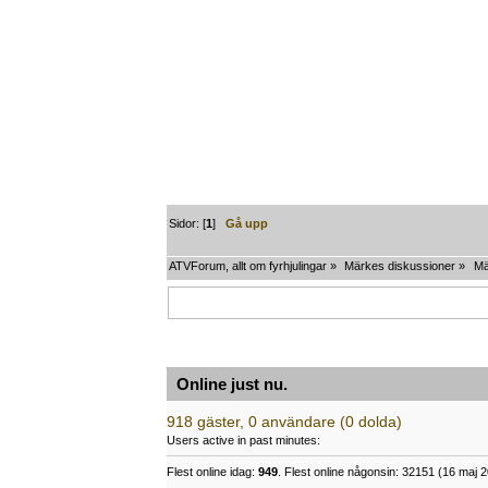
Sidor: [
1
]
Gå upp
ATVForum, allt om fyrhjulingar
»
Märkes diskussioner
»
Mä
Online just nu.
918 gäster, 0 användare (0 dolda)
Users active in past minutes:
Flest online idag:
949
. Flest online någonsin: 32151 (16 maj 2