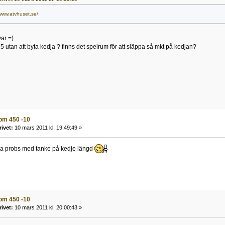
/www.atvhuset.se/
var =)
15 utan att byta kedja ? finns det spelrum för att släppa så mkt på kedjan?
om 450 -10
rivet:
10 mars 2011 kl. 19:49:49 »
ga probs med tanke på kedje längd
om 450 -10
rivet:
10 mars 2011 kl. 20:00:43 »