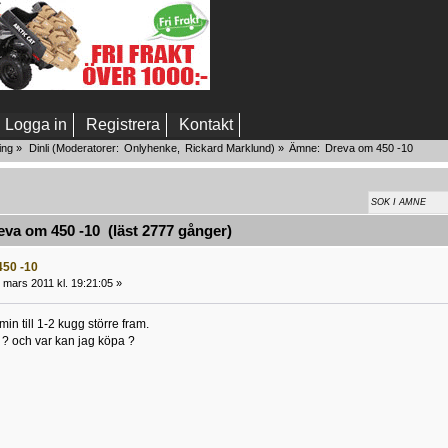
Logga in
Registrera
Kontakt
ing
»
Dinli
(Moderatorer:
Onlyhenke
,
Rickard Marklund
) »
Ämne:
Dreva om 450 -10
va om 450 -10 (läst 2777 gånger)
450 -10
 mars 2011 kl. 19:21:05 »
in till 1-2 kugg större fram.
 ? och var kan jag köpa ?