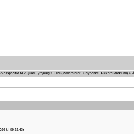
rkesspecifikt ATV Quad Fyrhjuling
»
Dinli
(Moderatorer:
Onlyhenke
,
Rickard Marklund
) »
026 kl. 09:52:43)