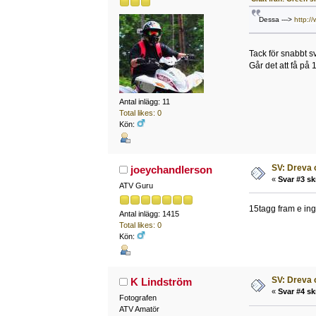
Dessa --->
http:/
Tack för snabbt s
Går det att få på 
Antal inlägg: 11
Total likes: 0
Kön:
SV: Dreva 
joeychandlerson
«
Svar #3 sk
ATV Guru
15tagg fram e in
Antal inlägg: 1415
Total likes: 0
Kön:
SV: Dreva 
K Lindström
«
Svar #4 sk
Fotografen
ATV Amatör