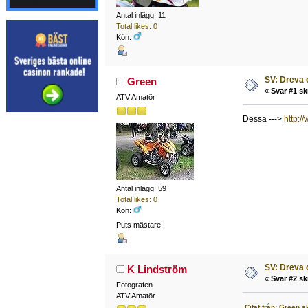
Antal inlägg: 11
Total likes: 0
Kön:
SV: Dreva 
Green
«
Svar #1 sk
ATV Amatör
Dessa --->
http:/
Antal inlägg: 59
Total likes: 0
Kön:
Puts mästare!
SV: Dreva 
K Lindström
«
Svar #2 sk
Fotografen
ATV Amatör
Citat från: Green s