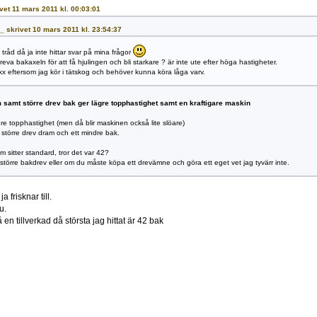
ivet 11 mars 2011 kl. 00:03:01
a_ skrivet 10 mars 2011 kl. 23:54:37
 tråd då ja inte hittar svar på mina frågor
eva bakaxeln för att få hjulingen och bli starkare ? är inte ute efter höga hastigheter.
xxx eftersom jag kör i tätskog och behöver kunna köra låga varv.
 samt större drev bak ger lägre topphastighet samt en kraftigare maskin
gre topphastighet (men då blir maskinen också lite slöare)
 större drev dram och ett mindre bak.
m sitter standard, tror det var 42?
törre bakdrev eller om du måste köpa ett drevämne och göra ett eget vet jag tyvärr inte.
a frisknar till.
u.
 en tillverkad då största jag hittat är 42 bak