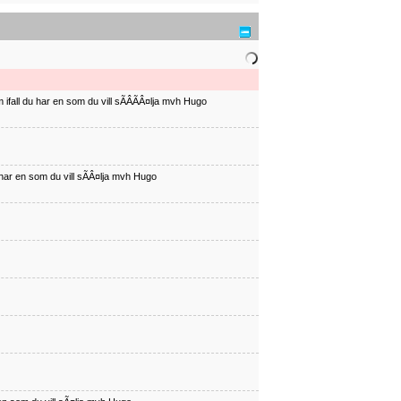
ifall du har en som du vill sÃÂÃÂ¤lja mvh Hugo
har en som du vill sÃÂ¤lja mvh Hugo