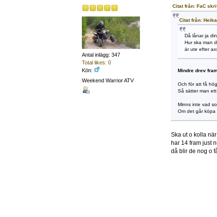
Citat från: FaC skr
Citat från: Heik
Då lånar ja din
Hur ska man dr
är ute efter a
Antal inlägg: 347
Total likes: 0
Kön:
Mindre drev fram
Weekend Warrior ATV
Och för att få hö
Så sätter man ett
Minns inte vad so
Om det går köpa s
Ska ut o kolla när j
har 14 fram just n
då blir de nog o få