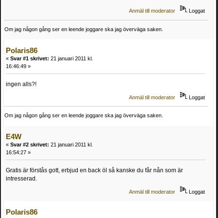
Anmäl till moderator
Loggat
Om jag någon gång ser en leende joggare ska jag överväga saken.
Polaris86
«
Svar #1 skrivet:
21 januari 2011 kl.
16:46:49 »
ingen alls?!
Anmäl till moderator
Loggat
Om jag någon gång ser en leende joggare ska jag överväga saken.
E4W
«
Svar #2 skrivet:
21 januari 2011 kl.
16:54:27 »
Gratis är förstås gott, erbjud en back öl så kanske du får nån som är
intresserad.
Anmäl till moderator
Loggat
Polaris86