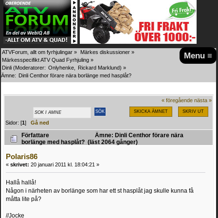
ATVForum, allt om fyrhjulingar
»
Märkes diskussioner
»
Menu ≡
Märkesspecifikt ATV Quad Fyrhjuling
»
Dinli
(Moderatorer:
Onlyhenke
,
Rickard Marklund
) »
Ämne:
Dinli Centhor förare nära borlänge med hasplåt?
« föregående
nästa »
SKICKA ÄMNET
SKRIV UT
Sidor: [
1
]
Gå ned
Författare
Ämne: Dinli Centhor förare nära
borlänge med hasplåt? (läst 2064 gånger)
Polaris86
«
skrivet:
20 januari 2011 kl. 18:04:21 »
Hallå hallå!
Någon i närheten av borlänge som har ett st hasplåt jag skulle kunna få
måtta lite på?
//Jocke