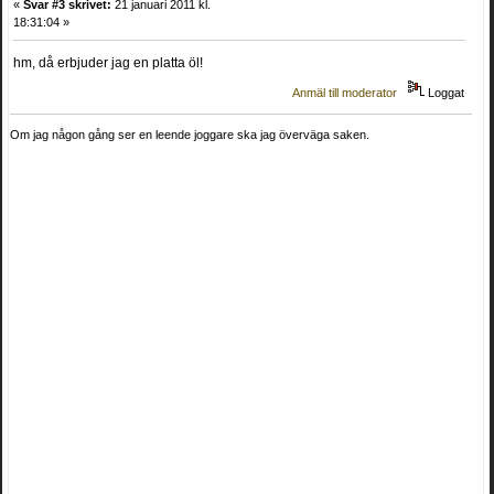
«
Svar #3 skrivet:
21 januari 2011 kl.
18:31:04 »
hm, då erbjuder jag en platta öl!
Anmäl till moderator
Loggat
Om jag någon gång ser en leende joggare ska jag överväga saken.