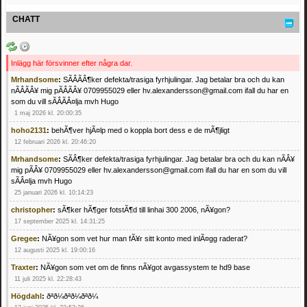
CHATT
Inlägg här försvinner efter några dar.
Mrhandsome
:
SÃÂÃÂ¶ker defekta/trasiga fyrhjulingar. Jag betalar bra och du kan
nÃÂÃÂ¥ mig pÃÂÃÂ¥ 0709955029 eller hv.alexandersson@gmail.com ifall du har en
som du vill sÃÂÃÂ¤lja mvh Hugo
1 maj 2026 kl. 20:00:35
hoho2131
:
behÃ¶ver hjÃ¤lp med o koppla bort dess e de mÃ¶jligt
12 februari 2026 kl. 20:46:20
Mrhandsome
:
SÃÂ¶ker defekta/trasiga fyrhjulingar. Jag betalar bra och du kan nÃÂ¥
mig pÃÂ¥ 0709955029 eller hv.alexandersson@gmail.com ifall du har en som du vill
sÃÂ¤lja mvh Hugo
25 januari 2026 kl. 10:14:23
christopher
:
sÃ¶ker hÃ¶ger fotstÃ¶d till linhai 300 2006, nÃ¥gon?
17 september 2025 kl. 14:31:25
Gregee
:
NÃ¥gon som vet hur man fÃ¥r sitt konto med inlÃ¤gg raderat?
12 augusti 2025 kl. 19:00:16
Traxter
:
NÃ¥gon som vet om de finns nÃ¥got avgassystem te hd9 base
11 juli 2025 kl. 22:28:43
Högdahl
:
ðªð¼ðªð¼ðªð¼