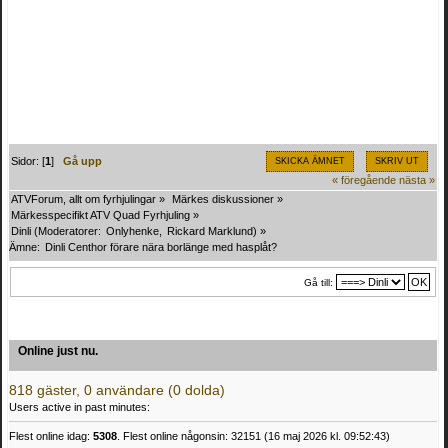
Sidor: [
1
]
Gå upp
SKICKA ÄMNET
SKRIV UT
« föregående
nästa »
ATVForum, allt om fyrhjulingar
»
Märkes diskussioner
»
Märkesspecifikt ATV Quad Fyrhjuling
»
Dinli
(Moderatorer:
Onlyhenke
,
Rickard Marklund
) »
Ämne:
Dinli Centhor förare nära borlänge med hasplåt?
Gå till:
Online just nu.
818 gäster, 0 användare (0 dolda)
Users active in past minutes:
Flest online idag:
5308
. Flest online någonsin: 32151 (16 maj 2026 kl. 09:52:43)