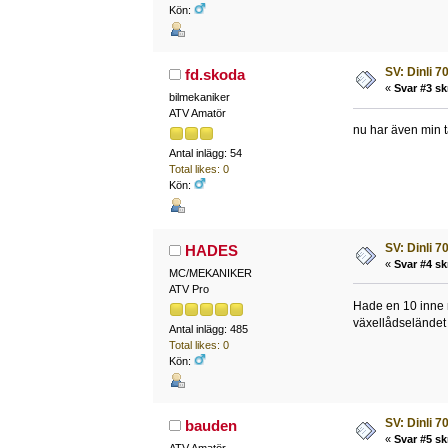
Kön:
SV: Dinli 7
fd.skoda
«
Svar #3 sk
bilmekaniker
ATV Amatör
nu har även min
Antal inlägg: 54
Total likes: 0
Kön:
SV: Dinli 7
HADES
«
Svar #4 sk
MC/MEKANIKER
ATV Pro
Hade en 10 inne 
växellådseländet 
Antal inlägg: 485
Total likes: 0
Kön:
SV: Dinli 7
bauden
«
Svar #5 sk