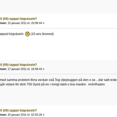
00 (09) tappat högväxeln?
rivet:
15 januari 2011 kl. 20:08:44 »
 tappat högväxeln
(10 ans årsmod)
00 (09) tappat högväxeln?
rivet:
17 januari 2011 kl. 16:58:43 »
med samma problem förra veckan oxå.Tog oljepluggen på den o se....där satt rest
går vidare för dinli 700.Synd på en i övrigt stark o bra maskin. mvh//hades
00 (09) tappat högväxeln?
rivet:
20 januari 2011 kl. 02:55:26 »