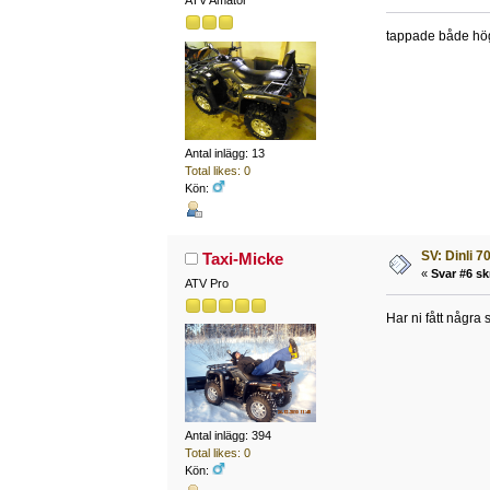
ATV Amatör
tappade både hög 
Antal inlägg: 13
Total likes: 0
Kön:
SV: Dinli 7
Taxi-Micke
«
Svar #6 sk
ATV Pro
Har ni fått några
Antal inlägg: 394
Total likes: 0
Kön: