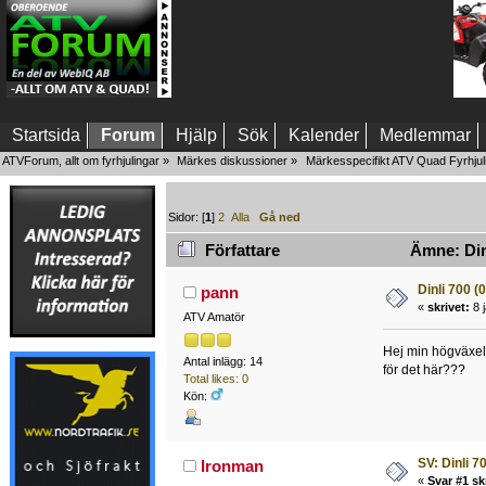
Startsida
Forum
Hjälp
Sök
Kalender
Medlemmar
ATVForum, allt om fyrhjulingar
»
Märkes diskussioner
»
Märkesspecifikt ATV Quad Fyrhjul
Sidor: [
1
]
2
Alla
Gå ned
Författare
Ämne: Dinl
Dinli 700 (
pann
«
skrivet:
8 j
ATV Amatör
Hej min högväxel 
Antal inlägg: 14
för det här???
Total likes: 0
Kön:
SV: Dinli 7
Ironman
«
Svar #1 sk