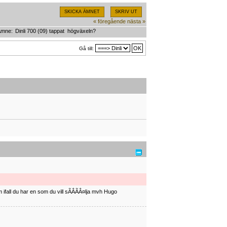
SKICKA ÄMNET
SKRIV UT
« föregående
nästa »
Ämne:
Dinli 700 (09) tappat  högväxeln?
Gå till:
ifall du har en som du vill sÃÂÃÂ¤lja mvh Hugo