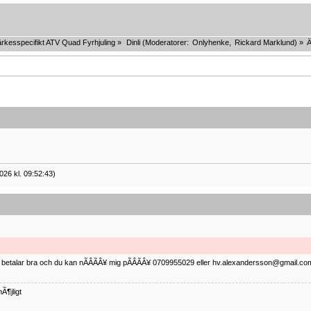
rkesspecifikt ATV Quad Fyrhjuling
»
Dinli
(Moderatorer:
Onlyhenke
,
Rickard Marklund
) »
026 kl. 09:52:43)
ag betalar bra och du kan nÃÂÃÂ¥ mig pÃÂÃÂ¥ 0709955029 eller hv.alexandersson@gmail.com 
Ã¶jligt