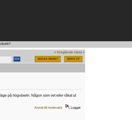
gväxeln?
« föregående
nästa »
SKICKA ÄMNET
SKRIV UT
läge på högväxeln. Någon som vet eller råkat ut
Anmäl till moderator
Loggat