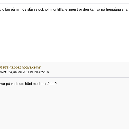
o låg på min 09 står i stockholm för tillfället men tror den kan va på hemgång snar
00 (09) tappat högväxeln?
rivet:
24 januari 2011 kl. 20:42:25 »
 svar på vad som hänt med era lådor?