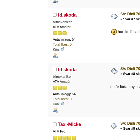
SV: Dinli 7
fd.skoda
«
Svar #7 sk
bilmekaniker
ATV Amatör
har tid först 
Antal inlägg: 54
Total likes: 0
Kön:
SV: Dinli 7
fd.skoda
«
Svar #8 sk
bilmekaniker
ATV Amatör
nu är lådan bytt 
Antal inlägg: 54
Total likes: 0
Kön:
SV: Dinli 7
Taxi-Micke
«
Svar #9 sk
ATV Pro