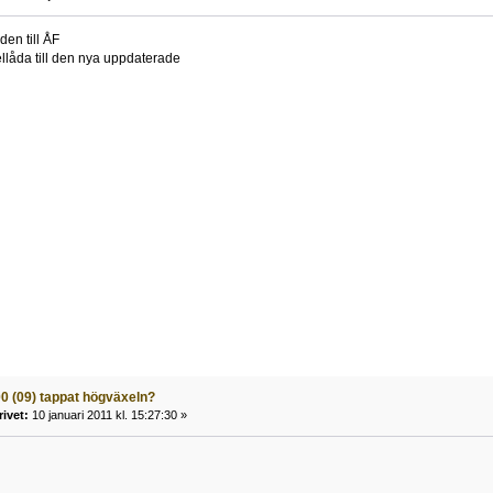
den till ÅF
llåda till den nya uppdaterade
00 (09) tappat högväxeln?
rivet:
10 januari 2011 kl. 15:27:30 »