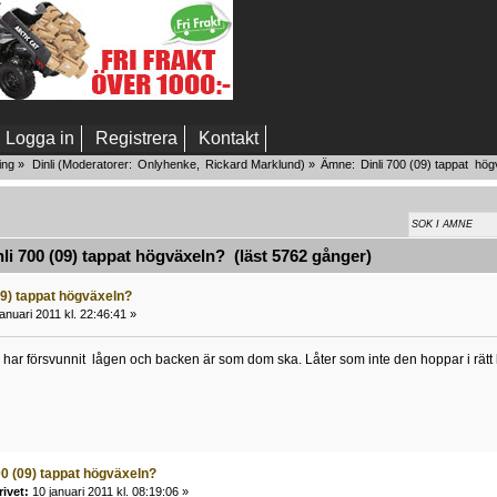
Logga in
Registrera
Kontakt
ing
»
Dinli
(Moderatorer:
Onlyhenke
,
Rickard Marklund
) »
Ämne:
Dinli 700 (09) tappat  hö
i 700 (09) tappat högväxeln? (läst 5762 gånger)
09) tappat högväxeln?
anuari 2011 kl. 22:46:41 »
har försvunnit lågen och backen är som dom ska. Låter som inte den hoppar i rätt 
00 (09) tappat högväxeln?
rivet:
10 januari 2011 kl. 08:19:06 »