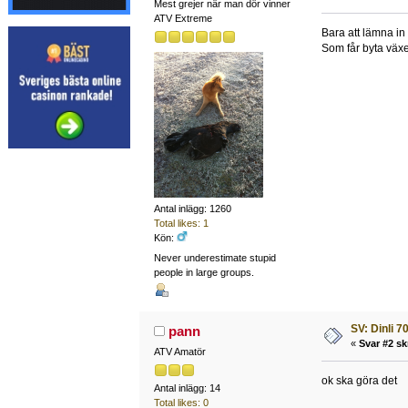
Mest grejer när man dör vinner
ATV Extreme
Bara att lämna in 
Som får byta växe
Antal inlägg: 1260
Total likes: 1
Kön:
Never underestimate stupid
people in large groups.
SV: Dinli 7
pann
«
Svar #2 sk
ATV Amatör
ok ska göra det
Antal inlägg: 14
Total likes: 0