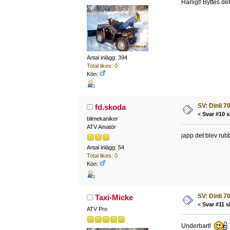
Härligt! Byttes de
Antal inlägg: 394
Total likes: 0
Kön:
SV: Dinli 7
fd.skoda
«
Svar #10 s
bilmekaniker
ATV Amatör
japp det blev rub
Antal inlägg: 54
Total likes: 0
Kön:
SV: Dinli 7
Taxi-Micke
«
Svar #11 s
ATV Pro
Underbart!