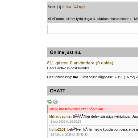
Sidor: [
1
]
2
Alla
Gå upp
ATVForum, allt om fyrhjulingar
»
Märkes diskussioner
»
Mä
Online just nu.
811 gäster, 0 användare (0 dolda)
Users active in past minutes:
Flest online idag:
841
. Flest online någonsin: 32151 (16 maj 2
CHATT
Inlägg här försvinner efter några dar.
Mrhandsome
:
SÃÂÃÂ¶ker defekta/trasiga fyrhjulingar. J
1 maj 2026 kl. 20:00:35
hoho2131
:
behÃ¶ver hjÃ¤lp med o koppla bort dess e de m
12 februari 2026 kl. 20:46:20