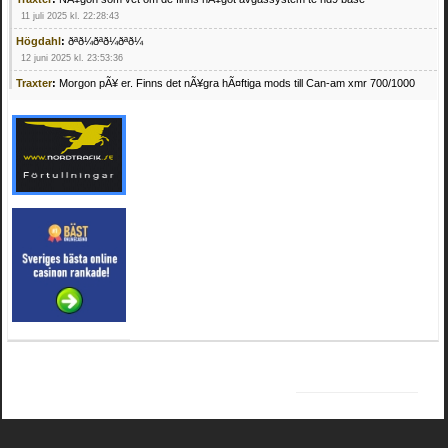
11 juli 2025 kl. 22:28:43
Högdahl
:
ðªð¼ðªð¼ðªð¼
12 juni 2025 kl. 23:53:36
Traxter
:
Morgon pÃ¥ er. Finns det nÃ¥gra hÃ¤ftiga mods till Can-am xmr 700/1000
24 februari 2025 kl. 10:23:25
Mrhandsome
:
SÃ¶ker defekta/trasiga fyrhjulingar. Jag betalar bra och du kan nÃ¥ mig
pÃ¥ 0709955029 eller hv.alexandersson@gmail.com ifall du har en som du vill sÃ¤lja
mvh Hugo
21 februari 2025 kl. 09:25:52
Oscar5
:
NÃ¥gon som vet vad man kan begÃ¤ra fÃ¶r en Honda TRX 350 FE 2005
med snÃ¶blad som fungerar utmÃ¤rkt .Har Ã¤rft den
4 februari 2025 kl. 19:20:50
Oscar5
:
44
4 februari 2025 kl. 19:15:36
Greger59
:
NÃ¤gon som vet har en Cetek 500 EFI
15 januari 2025 kl. 23:49:44
Mrhandsome
:
SÃÂ¶ker defekta/trasiga fyrhjulingar. Jag betalar bra och du kan nÃÂ¥
mig pÃÂ¥ 0709955029 eller hv.alexandersson@gmail.com ifall du har en som du vill
sÃÂ¤lja mvh Hugo
4 januari 2025 kl. 00:28:39
kampersvik
:
schema vaccumssangar cf moto 500 2013
26 november 2024 kl. 17:48:35