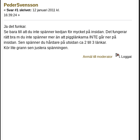
PederSvensson
«
Svar #1 skrivet:
12 januari 2011 kl.
16:39:24 »
Ja det funkar.
Se bara till att du inte spänner kedjan för mycket på insidan. Det fungerar
rätt bra m du inte spänner mer än att pigglänkarna INTE går ner på
insidan. Sen spänner du hårdare på utsidan ca 2 till 3 länkar.
Kör lite grann sen justera spänningen.
Anmäl till moderator
Loggat