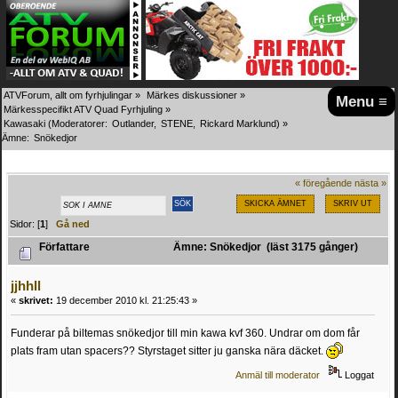
ATVForum, allt om fyrhjulingar
»
Märkes diskussioner
»
Menu ≡
Märkesspecifikt ATV Quad Fyrhjuling
»
Kawasaki
(Moderatorer:
Outlander
,
STENE
,
Rickard Marklund
) »
Ämne:
Snökedjor
« föregående
nästa »
SKICKA ÄMNET
SKRIV UT
Sidor: [
1
]
Gå ned
Författare
Ämne: Snökedjor (läst 3175 gånger)
jjhhll
«
skrivet:
19 december 2010 kl. 21:25:43 »
Funderar på biltemas snökedjor till min kawa kvf 360. Undrar om dom får
plats fram utan spacers?? Styrstaget sitter ju ganska nära däcket.
Anmäl till moderator
Loggat