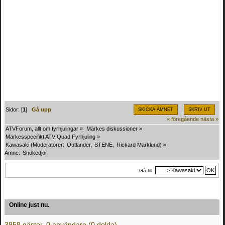
Sidor: [
1
]
Gå upp
SKICKA ÄMNET
SKRIV UT
« föregående
nästa »
ATVForum, allt om fyrhjulingar
»
Märkes diskussioner
»
Märkesspecifikt ATV Quad Fyrhjuling
»
Kawasaki
(Moderatorer:
Outlander
,
STENE
,
Rickard Marklund
) »
Ämne:
Snökedjor
Gå till:
Online just nu.
3958 gäster, 0 användare (0 dolda)