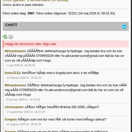
Users active in past minutes:
Flest online idag:
3987
. Flest online någonsin: 32151 (16 maj 2026 kl. 09:52:43)
CHATT
Inlägg här försvinner efter några dar.
Mrhandsome
:
SÃÂÃÂ¶ker defekta/trasiga fyrhjulingar. Jag betalar bra och du kan
nÃÂÃÂ¥ mig pÃÂÃÂ¥ 0709955029 eller hv.alexandersson@gmail.com ifall du har en
som du vill sÃÂÃÂ¤lja mvh Hugo
1 maj 2026 kl. 20:00:35
hoho2131
:
behÃ¶ver hjÃ¤lp med o koppla bort dess e de mÃ¶jligt
12 februari 2026 kl. 20:46:20
Mrhandsome
:
SÃÂ¶ker defekta/trasiga fyrhjulingar. Jag betalar bra och du kan nÃÂ¥
mig pÃÂ¥ 0709955029 eller hv.alexandersson@gmail.com ifall du har en som du vill
sÃÂ¤lja mvh Hugo
25 januari 2026 kl. 10:14:23
christopher
:
sÃ¶ker hÃ¶ger fotstÃ¶d till linhai 300 2006, nÃ¥gon?
17 september 2025 kl. 14:31:25
Gregee
:
NÃ¥gon som vet hur man fÃ¥r sitt konto med inlÃ¤gg raderat?
12 augusti 2025 kl. 19:00:16
Traxter
:
NÃ¥gon som vet om de finns nÃ¥got avgassystem te hd9 base