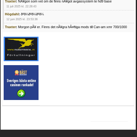
Traxter
:
NÃ¥gon som vet om de finns nÃ¥got avgassystem te hd9 base
11 juli 2025 kl. 22:28:43
Högdahl
:
ðªð¼ðªð¼ðªð¼
12 juni 2025 kl. 23:53:36
Traxter
:
Morgon pÃ¥ er. Finns det nÃ¥gra hÃ¤ftiga mods till Can-am xmr 700/1000
24 februari 2025 kl. 10:23:25
Mrhandsome
:
SÃ¶ker defekta/trasiga fyrhjulingar. Jag betalar bra och du kan nÃ¥ mig
pÃ¥ 0709955029 eller hv.alexandersson@gmail.com ifall du har en som du vill sÃ¤lja
mvh Hugo
21 februari 2025 kl. 09:25:52
Oscar5
:
NÃ¥gon som vet vad man kan begÃ¤ra fÃ¶r en Honda TRX 350 FE 2005
med snÃ¶blad som fungerar utmÃ¤rkt .Har Ã¤rft den
4 februari 2025 kl. 19:20:50
Oscar5
:
44
4 februari 2025 kl. 19:15:36
Greger59
:
NÃ¤gon som vet har en Cetek 500 EFI
15 januari 2025 kl. 23:49:44
Mrhandsome
:
SÃÂ¶ker defekta/trasiga fyrhjulingar. Jag betalar bra och du kan nÃÂ¥
mig pÃÂ¥ 0709955029 eller hv.alexandersson@gmail.com ifall du har en som du vill
sÃÂ¤lja mvh Hugo
4 januari 2025 kl. 00:28:39
kampersvik
:
schema vaccumssangar cf moto 500 2013
26 november 2024 kl. 17:48:35