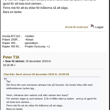
gjord för att leda bort värmen....
Finns risk för att du eldar för kråkorna så att säga..
Bara en tanke.
Anmäl till moderator
Loggat
Honda ATC110... -Utsliten
Polaris 250R... -Klotad
Rapier 450... -garantibytt...
Rapier 450 #2... -Projekt Hyosung- =;)
Peter T16
«
Svar #2 skrivet:
19 december 2010 kl.
16:16:38 »
Citat från: Devil skrivet 18 december 2010 kl. 23:00:39
Tja!
Det finns fler som monterat värmare här på forumet. Du borde hitta nått med
sökfunktionen tycker jag..
Hmm, cirkulerar den vattnet oxå eller värmer den bara?
För värmen stiger ju som bekant, å åt d hållet sitter ju kylarn, som ju är gjord för
att leda bort värmen....
Finns risk för att du eldar för kråkorna så att säga..
Bara en tanke.