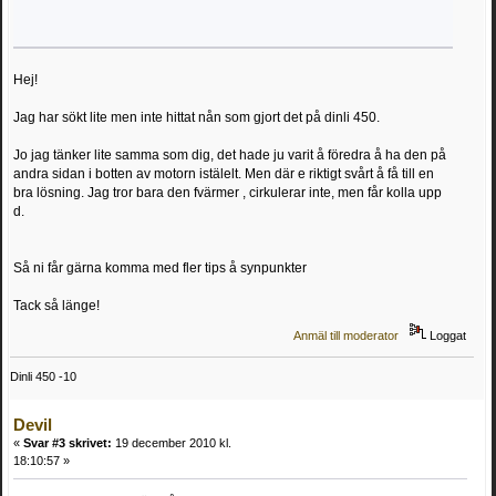
Hej!
Jag har sökt lite men inte hittat nån som gjort det på dinli 450.
Jo jag tänker lite samma som dig, det hade ju varit å föredra å ha den på
andra sidan i botten av motorn istälelt. Men där e riktigt svårt å få till en
bra lösning. Jag tror bara den fvärmer , cirkulerar inte, men får kolla upp
d.
Så ni får gärna komma med fler tips å synpunkter
Tack så länge!
Anmäl till moderator
Loggat
Dinli 450 -10
Devil
«
Svar #3 skrivet:
19 december 2010 kl.
18:10:57 »