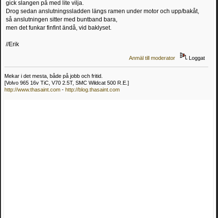
gick slangen på med lite vilja.
Drog sedan anslutningssladden längs ramen under motor och upp/bakåt,
så anslutningen sitter med buntband bara,
men det funkar finfint ändå, vid baklyset.
//Erik
Anmäl till moderator
Loggat
Mekar i det mesta, både på jobb och fritid.
[Volvo 965 16v TiC, V70 2.5T, SMC Wildcat 500 R.E.]
http://www.thasaint.com
-
http://blog.thasaint.com