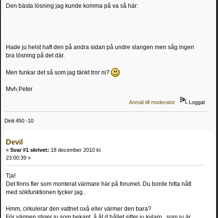
Den bästa lösning jag kunde komma på va så här:
Hade ju helst haft den på andra sidan på undre slangen men såg ingen
bra lösning på det där.
Men funkar det så som jag tänkt tror ni?
Mvh.Peter
Anmäl till moderator
Loggat
Dinli 450 -10
Devil
«
Svar #1 skrivet:
18 december 2010 kl.
23:00:39 »
Tja!
Det finns fler som monterat värmare här på forumet. Du borde hitta nått
med sökfunktionen tycker jag..
Hmm, cirkulerar den vattnet oxå eller värmer den bara?
För värmen stiger ju som bekant, å åt d hållet sitter ju kylarn, som ju är