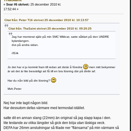
«
Svar #6 skrivet:
25 december 2010 kl.
17:52:44 »
Citat från: Peter T16 skrivet 25 december 2010 kl. 10:13:57
Citat från: ThaSaint skrivet 25 december 2010 kl. 09:20:25
Jag har monterat själv på min SMC Wildcat, satte såklart på den UNDRE
kylarslangen.
dvs på andra sidan.
//Erik
Jo det har vi ju kommit fram till redan att detär å föredra
men mitt bekymmer
är att det är lite besvärligt att få till en bra lösning där på dinlin iaf.
Har du nån bild på din lösning?
Mvh.Peter
Nej har inte tagit någon bild.
Har dessutom defas värmare med termostat istället.
satte dit en annan slang (22mm) än original så jag slapp kapa i den.
lite testande av olika längder så gick den böja utan läskiga veck.
DEFA har 26mm anslutningar så filade ner "flänsarna" på min värmare så