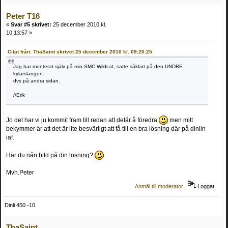
Peter T16
«
Svar #5 skrivet:
25 december 2010 kl.
10:13:57 »
Citat från: ThaSaint skrivet 25 december 2010 kl. 09:20:25
Jag har monterat själv på min SMC Wildcat, satte såklart på den UNDRE
kylarslangen.
dvs på andra sidan.
//Erik
Jo det har vi ju kommit fram till redan att detär å föredra
men mitt
bekymmer är att det är lite besvärligt att få till en bra lösning där på dinlin
iaf.
Har du nån bild på din lösning?
Mvh.Peter
Anmäl till moderator
Loggat
Dinli 450 -10
ThaSaint