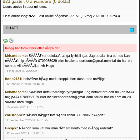
923 gäster, 0 användare (0 dolda)
Users active in past minutes:
Flest online idag:
922
. Flest online någonsin: 32151 (16 maj 2026 kl. 09:52:43)
CHATT
Inlägg här försvinner efter några dar.
Mrhandsome
:
SÃÂÃÂ¶ker defekta/trasiga fyrhjulingar. Jag betalar bra och du kan
nÃÂÃÂ¥ mig pÃÂÃÂ¥ 0709955029 eller hv.alexandersson@gmail.com ifall du har en
som du vill sÃÂÃÂ¤lja mvh Hugo
1 maj 2026 kl. 20:00:35
hoho2131
:
behÃ¶ver hjÃ¤lp med o koppla bort dess e de mÃ¶jligt
12 februari 2026 kl. 20:46:20
Mrhandsome
:
SÃÂ¶ker defekta/trasiga fyrhjulingar. Jag betalar bra och du kan nÃÂ¥
mig pÃÂ¥ 0709955029 eller hv.alexandersson@gmail.com ifall du har en som du vill
sÃÂ¤lja mvh Hugo
25 januari 2026 kl. 10:14:23
christopher
:
sÃ¶ker hÃ¶ger fotstÃ¶d till linhai 300 2006, nÃ¥gon?
17 september 2025 kl. 14:31:25
Gregee
:
NÃ¥gon som vet hur man fÃ¥r sitt konto med inlÃ¤gg raderat?
12 augusti 2025 kl. 19:00:16