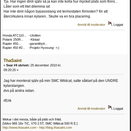
Tja. Har ingen dinli själv så ja kan inte kolla hur mycket plats som finns...
Låter som ett litet dilemma iaf.
Har inte dinli någon bypassslang vid termostaten förresten? för att
återcirkulera innan kylaren.. Skulle va en bra placering.
Anmäl till moderator
Loggat
Honda ATC110... -Utsliten
Polaris 250R... -Klotad
Rapier 450... -garantibytt...
Rapier 450 #2... -Projekt Hyosung- =;)
ThaSaint
«
Svar #4 skrivet:
25 december 2010 kl.
09:20:25 »
Jag har monterat själv på min SMC Wildcat, satte såklart på den UNDRE
kylarslangen.
dvs på andra sidan.
//Erik
Anmäl till moderator
Loggat
Mekar i det mesta, både på jobb och fritid.
[Volvo 965 16v TiC, V70 2.5T, SMC Wildcat 500 R.E.]
http://www.thasaint.com
-
http://blog.thasaint.com