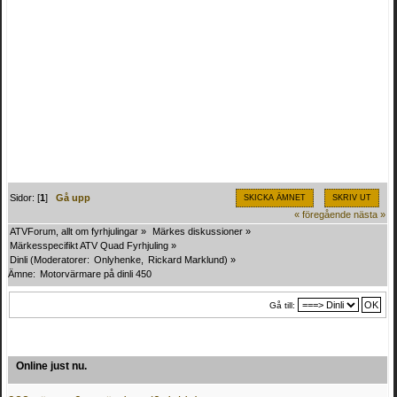
Sidor: [
1
]
Gå upp
SKICKA ÄMNET
SKRIV UT
« föregående
nästa »
ATVForum, allt om fyrhjulingar
»
Märkes diskussioner
»
Märkesspecifikt ATV Quad Fyrhjuling
»
Dinli
(Moderatorer:
Onlyhenke
,
Rickard Marklund
) »
Ämne:
Motorvärmare på dinli 450
Gå till:
Online just nu.