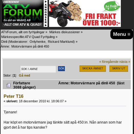
ATVForum, allt om fyrhjulingar
»
Märkes diskussioner
»
Menu ≡
Märkesspecifikt ATV Quad Fyrhjuling
»
Dinli
(Moderatorer:
Onlyhenke
,
Rickard Marklund
) »
Ämne:
Motorvärmare på dinli 450
« föregående
nästa »
SKICKA ÄMNET
SKRIV UT
Sidor: [
1
]
Gå ned
Författare
Ämne: Motorvärmare på dinli 450 (läst
3088 gånger)
Peter T16
«
skrivet:
18 december 2010 kl. 18:06:07 »
Tjenare!
Har köpt en motorvärmare jag tänkte sätt apå 450:in. Nån annan som har
gjort det å har tips kanske?