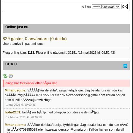
Gå till:
Online just nu.
829 gäster, 0 användare (0 dolda)
Users active in past minutes:
Flest online idag:
1113
. Flest online någonsin: 32151 (16 maj 2026 kl. 09:52:43)
CHATT
Inlägg här försvinner efter några dar.
Mrhandsome
:
SÃÂÃÂ¶ker defekta/trasiga fyrhjulingar. Jag betalar bra och du kan
nÃÂÃÂ¥ mig pÃÂÃÂ¥ 0709955029 eller hv.alexandersson@gmail.com ifall du har en
som du vill sÃÂÃÂ¤lja mvh Hugo
1 maj 2026 kl. 20:00:35
hoho2131
:
behÃ¶ver hjÃ¤lp med o koppla bort dess e de mÃ¶jligt
12 februari 2026 kl. 20:46:20
Mrhandsome
:
SÃÂ¶ker defekta/trasiga fyrhjulingar. Jag betalar bra och du kan nÃÂ¥
mig pÃÂ¥ 0709955029 eller hv.alexandersson@gmail.com ifall du har en som du vill