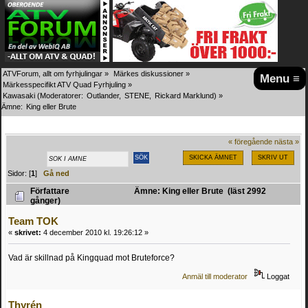
ATVForum, allt om fyrhjulingar
»
Märkes diskussioner
»
Menu ≡
Märkesspecifikt ATV Quad Fyrhjuling
»
Kawasaki
(Moderatorer:
Outlander
,
STENE
,
Rickard Marklund
) »
Ämne:
King eller Brute
« föregående
nästa »
SKICKA ÄMNET
SKRIV UT
Sidor: [
1
]
Gå ned
Författare
Ämne: King eller Brute (läst 2992
gånger)
Team TOK
«
skrivet:
4 december 2010 kl. 19:26:12 »
Vad är skillnad på Kingquad mot Bruteforce?
Anmäl till moderator
Loggat
Thyrén