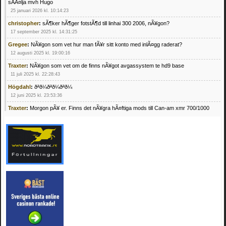
sÃÂ¤lja mvh Hugo
25 januari 2026 kl. 10:14:23
christopher
:
sÃ¶ker hÃ¶ger fotstÃ¶d till linhai 300 2006, nÃ¥gon?
17 september 2025 kl. 14:31:25
Gregee
:
NÃ¥gon som vet hur man fÃ¥r sitt konto med inlÃ¤gg raderat?
12 augusti 2025 kl. 19:00:16
Traxter
:
NÃ¥gon som vet om de finns nÃ¥got avgassystem te hd9 base
11 juli 2025 kl. 22:28:43
Högdahl
:
ðªð¼ðªð¼ðªð¼
12 juni 2025 kl. 23:53:36
Traxter
:
Morgon pÃ¥ er. Finns det nÃ¥gra hÃ¤ftiga mods till Can-am xmr 700/1000
24 februari 2025 kl. 10:23:25
Mrhandsome
:
SÃ¶ker defekta/trasiga fyrhjulingar. Jag betalar bra och du kan nÃ¥ mig
pÃ¥ 0709955029 eller hv.alexandersson@gmail.com ifall du har en som du vill sÃ¤lja
mvh Hugo
21 februari 2025 kl. 09:25:52
Oscar5
:
NÃ¥gon som vet vad man kan begÃ¤ra fÃ¶r en Honda TRX 350 FE 2005
med snÃ¶blad som fungerar utmÃ¤rkt .Har Ã¤rft den
4 februari 2025 kl. 19:20:50
Oscar5
:
44
4 februari 2025 kl. 19:15:36
Greger59
:
NÃ¤gon som vet har en Cetek 500 EFI
15 januari 2025 kl. 23:49:44