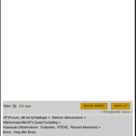
Sidor: [
1
]
Gå upp
SKICKA ÄMNET
SKRIV UT
« föregående
nästa »
ATVForum, allt om fyrhjulingar
»
Märkes diskussioner
»
Märkesspecifikt ATV Quad Fyrhjuling
»
Kawasaki
(Moderatorer:
Outlander
,
STENE
,
Rickard Marklund
) »
Ämne:
King eller Brute