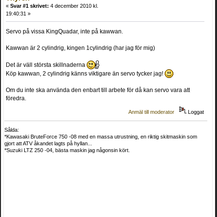
«
Svar #1 skrivet:
4 december 2010 kl.
19:40:31 »
Servo på vissa KingQuadar, inte på kawwan.
Kawwan är 2 cylindrig, kingen 1cylindrig (har jag för mig)
Det är väll största skillnaderna
Köp kawwan, 2 cylindrig känns viktigare än servo tycker jag!
Om du inte ska använda den enbart till arbete för då kan servo vara att
föredra.
Anmäl till moderator
Loggat
Sålda:
*Kawasaki BruteForce 750 -08 med en massa utrustning, en riktig skitmaskin som
gjort att ATV åkandet lagts på hyllan...
*Suzuki LTZ 250 -04, bästa maskin jag någonsin kört.