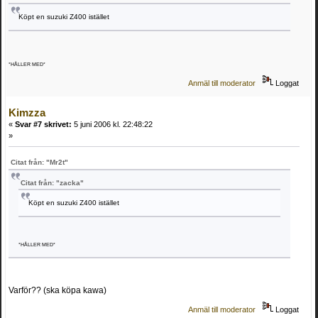
Köpt en suzuki Z400 istället
*HÅLLER MED*
Anmäl till moderator
Loggat
Kimzza
«
Svar #7 skrivet:
5 juni 2006 kl. 22:48:22
»
Citat från: "Mr2t"
Citat från: "zacka"
Köpt en suzuki Z400 istället
*HÅLLER MED*
Varför?? (ska köpa kawa)
Anmäl till moderator
Loggat