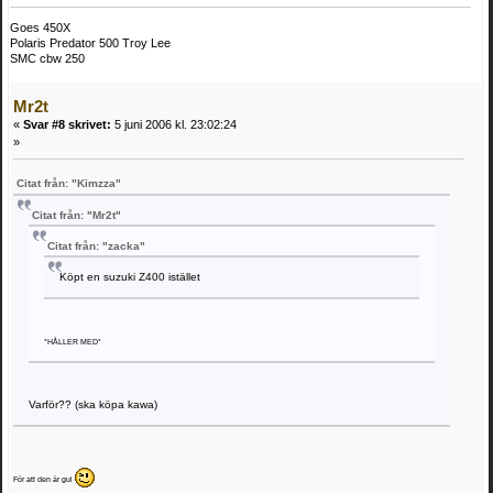
Goes 450X
Polaris Predator 500 Troy Lee
SMC cbw 250
Mr2t
«
Svar #8 skrivet:
5 juni 2006 kl. 23:02:24
»
Citat från: "Kimzza"
Citat från: "Mr2t"
Citat från: "zacka"
Köpt en suzuki Z400 istället
*HÅLLER MED*
Varför?? (ska köpa kawa)
För att den är gul