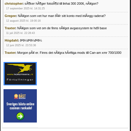
christopher
:
sÃ¶ker hÃ¶ger fotstÃ¶d till linhai 300 2006, nÃ¥gon?
17 september 2025 kl. 14:31:25
Gregee
:
NÃ¥gon som vet hur man fÃ¥r sitt konto med inlÃ¤gg raderat?
12 augusti 2025 kl. 19:00:16
Traxter
:
NÃ¥gon som vet om de finns nÃ¥got avgassystem te hd9 base
11 juli 2025 kl. 22:28:43
Högdahl
:
ðªð¼ðªð¼ðªð¼
12 juni 2025 kl. 23:53:36
Traxter
:
Morgon pÃ¥ er. Finns det nÃ¥gra hÃ¤ftiga mods till Can-am xmr 700/1000
24 februari 2025 kl. 10:23:25
Mrhandsome
:
SÃ¶ker defekta/trasiga fyrhjulingar. Jag betalar bra och du kan nÃ¥ mig
pÃ¥ 0709955029 eller hv.alexandersson@gmail.com ifall du har en som du vill sÃ¤lja
mvh Hugo
21 februari 2025 kl. 09:25:52
Oscar5
:
NÃ¥gon som vet vad man kan begÃ¤ra fÃ¶r en Honda TRX 350 FE 2005
med snÃ¶blad som fungerar utmÃ¤rkt .Har Ã¤rft den
4 februari 2025 kl. 19:20:50
Oscar5
:
44
4 februari 2025 kl. 19:15:36
Greger59
:
NÃ¤gon som vet har en Cetek 500 EFI
15 januari 2025 kl. 23:49:44
Mrhandsome
:
SÃÂ¶ker defekta/trasiga fyrhjulingar. Jag betalar bra och du kan nÃÂ¥