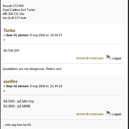
Suzuki LTZ400
Opel Calibra 4x4 Turbo
MB 300 CE 24v
Vw Golf GTI look
Turbo
«
Svar #1 skrivet:
8 maj 2006 kl. 19:30:57
»
du har pm
Anmäl till moderator
Loggat
Quadbikes are not dangerous, Riders are!
sunfire
«
Svar #2 skrivet:
8 maj 2006 kl. 21:44:10
»
84.500:- på Min hoj.
83.900:- på MMB.
Anmäl till moderator
Loggat
...men jag kan ha fel...