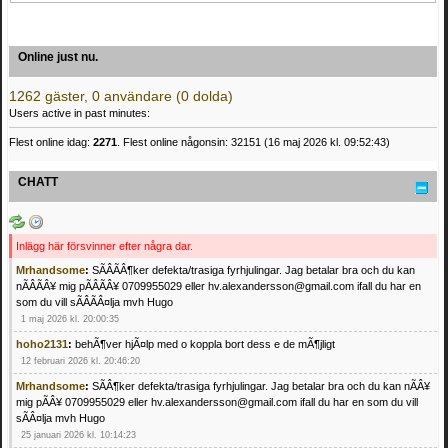
Online just nu.
1262 gäster, 0 användare (0 dolda)
Users active in past minutes:
Flest online idag:
2271
. Flest online någonsin: 32151 (16 maj 2026 kl. 09:52:43)
CHATT
Inlägg här försvinner efter några dar.
Mrhandsome
:
SÃÂÃÂ¶ker defekta/trasiga fyrhjulingar. Jag betalar bra och du kan
nÃÂÃÂ¥ mig pÃÂÃÂ¥ 0709955029 eller hv.alexandersson@gmail.com ifall du har en
som du vill sÃÂÃÂ¤lja mvh Hugo
1 maj 2026 kl. 20:00:35
hoho2131
:
behÃ¶ver hjÃ¤lp med o koppla bort dess e de mÃ¶jligt
12 februari 2026 kl. 20:46:20
Mrhandsome
:
SÃÂ¶ker defekta/trasiga fyrhjulingar. Jag betalar bra och du kan nÃÂ¥
mig pÃÂ¥ 0709955029 eller hv.alexandersson@gmail.com ifall du har en som du vill
sÃÂ¤lja mvh Hugo
25 januari 2026 kl. 10:14:23