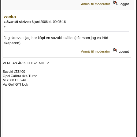
Anmäl till moderator
Loggat
zacka
«
Svar #9 skrivet:
6 juni 2006 kl. 00:05:16
»
Jag skrev att jag har köpt en suzuki istället (eftersom jag va tråd
skaparen)
Anmäl till moderator
Loggat
VEM FAN ÄR KLOTSVENNE ?
Suzuki LTZ400
Opel Calibra 4x4 Turbo
MB 300 CE 24v
Vw Golf GTI look