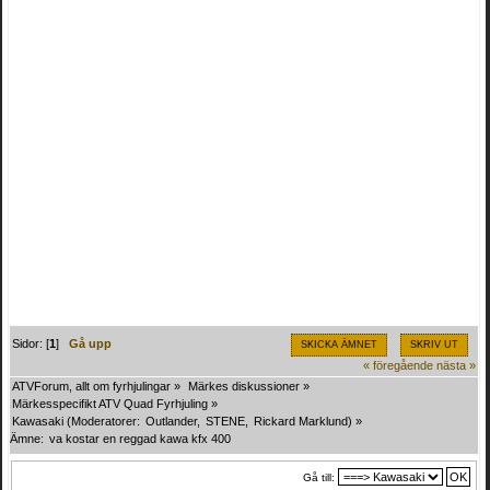
Sidor: [
1
]
Gå upp
SKICKA ÄMNET
SKRIV UT
« föregående
nästa »
ATVForum, allt om fyrhjulingar
»
Märkes diskussioner
»
Märkesspecifikt ATV Quad Fyrhjuling
»
Kawasaki
(Moderatorer:
Outlander
,
STENE
,
Rickard Marklund
) »
Ämne:
va kostar en reggad kawa kfx 400
Gå till: