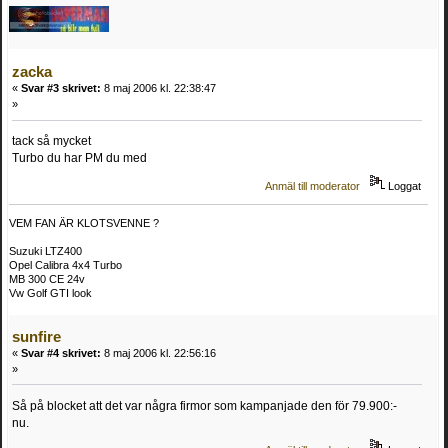
zacka
«
Svar #3 skrivet:
8 maj 2006 kl. 22:38:47
»
tack så mycket
Turbo du har PM du med
Anmäl till moderator
Loggat
VEM FAN ÄR KLOTSVENNE ?
Suzuki LTZ400
Opel Calibra 4x4 Turbo
MB 300 CE 24v
Vw Golf GTI look
sunfire
«
Svar #4 skrivet:
8 maj 2006 kl. 22:56:16
»
Så på blocket att det var några firmor som kampanjade den för 79.900:-
nu.