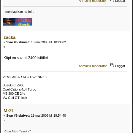
Anmäl till moderator
Loggat
...men jag kan ha fel...
zacka
«
Svar #5 skrivet:
16 maj 2006 kl. 18:24:02
»
Köpt en suzuki Z400 istället
Anmäl till moderator
Loggat
VEM FAN ÄR KLOTSVENNE ?
Suzuki LTZ400
Opel Calibra 4x4 Turbo
MB 300 CE 24v
Vw Golf GTI look
Mr2t
«
Svar #6 skrivet:
19 maj 2006 kl. 19:54:40
»
Citat från: "zacka"