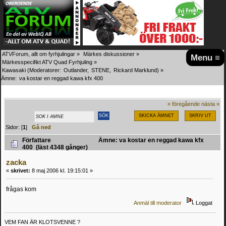
ATVForum, allt om fyrhjulingar
»
Märkes diskussioner
»
Menu ≡
Märkesspecifikt ATV Quad Fyrhjuling
»
Kawasaki
(Moderatorer:
Outlander
,
STENE
,
Rickard Marklund
) »
Ämne:
va kostar en reggad kawa kfx 400
« föregående
nästa »
SKICKA ÄMNET
SKRIV UT
Sidor: [
1
]
Gå ned
Författare
Ämne: va kostar en reggad kawa kfx
400 (läst 4348 gånger)
zacka
«
skrivet:
8 maj 2006 kl. 19:15:01 »
frågas kom
Anmäl till moderator
Loggat
VEM FAN ÄR KLOTSVENNE ?