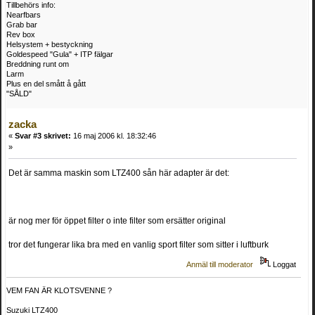
Tillbehörs info:
Nearfbars
Grab bar
Rev box
Helsystem + bestyckning
Goldespeed "Gula" + ITP fälgar
Breddning runt om
Larm
Plus en del smått å gått
"SÅLD"
zacka
«
Svar #3 skrivet:
16 maj 2006 kl. 18:32:46
»
Det är samma maskin som LTZ400 sån här adapter är det:
är nog mer för öppet filter o inte filter som ersätter original
tror det fungerar lika bra med en vanlig sport filter som sitter i luftburk
Anmäl till moderator
Loggat
VEM FAN ÄR KLOTSVENNE ?
Suzuki LTZ400