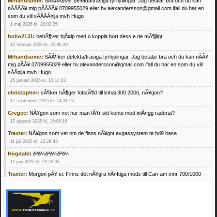
Mrhandsome
:
SÃÂÃÂ¶ker defekta/trasiga fyrhjulingar. Jag betalar bra och du kan
nÃÂÃÂ¥ mig pÃÂÃÂ¥ 0709955029 eller hv.alexandersson@gmail.com ifall du har en
som du vill sÃÂÃÂ¤lja mvh Hugo
1 maj 2026 kl. 20:00:35
hoho2131
:
behÃ¶ver hjÃ¤lp med o koppla bort dess e de mÃ¶jligt
12 februari 2026 kl. 20:46:20
Mrhandsome
:
SÃÂ¶ker defekta/trasiga fyrhjulingar. Jag betalar bra och du kan nÃÂ¥
mig pÃÂ¥ 0709955029 eller hv.alexandersson@gmail.com ifall du har en som du vill
sÃÂ¤lja mvh Hugo
25 januari 2026 kl. 10:14:23
christopher
:
sÃ¶ker hÃ¶ger fotstÃ¶d till linhai 300 2006, nÃ¥gon?
17 september 2025 kl. 14:31:25
Gregee
:
NÃ¥gon som vet hur man fÃ¥r sitt konto med inlÃ¤gg raderat?
12 augusti 2025 kl. 19:00:16
Traxter
:
NÃ¥gon som vet om de finns nÃ¥got avgassystem te hd9 base
11 juli 2025 kl. 22:28:43
Högdahl
:
ðªð¼ðªð¼ðªð¼
12 juni 2025 kl. 23:53:36
Traxter
:
Morgon pÃ¥ er. Finns det nÃ¥gra hÃ¤ftiga mods till Can-am xmr 700/1000
24 februari 2025 kl. 10:23:25
Mrhandsome
:
SÃ¶ker defekta/trasiga fyrhjulingar. Jag betalar bra och du kan nÃ¥ mig
pÃ¥ 0709955029 eller hv.alexandersson@gmail.com ifall du har en som du vill sÃ¤lja
mvh Hugo