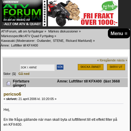
ATVForum, allt om fyrhjulingar
»
Märkes diskussioner
»
Menu ≡
Märkesspecifikt ATV Quad Fyrhjuling
»
Kawasaki
(Moderatorer:
Outlander
,
STENE
,
Rickard Marklund
) »
Ämne:
Luftfilter till KFX400
« föregående
nästa »
SKICKA ÄMNET
SKRIV UT
Sidor: [
1
]
Gå ned
Författare
Ämne: Luftfilter till KFX400 (läst 3668
gånger)
pericso6
«
skrivet:
21 april 2006 kl. 10:20:05 »
Hej,
En lite fråga gällande när man skall byta ut luftfilteret till ett effekt filter på
en KFX400.