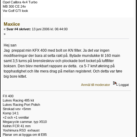
Opel Calibra 4x4 Turbo
MB 300 CE 24v
Vw Golf GTI look
Maxiice
«
Svar #4 skrivet:
13 juni 2006 kl. 06:44:00
»
Hej san
Jag preppat min KFX 400 med bolt on KN filter. Ja det var ingen
modifiseringar der bara at setta rakt på. Bytade munstukke til 160 main
samt 3,5 turns på brensleskruv och plockade bort locket på luftfilter
boksen. Den blev merkbart rappare av detta. ca 5-7 km/t økning på
topphastighet och lite mera drag på mellan registeret. Och detta var føre
big bore kittet.
Anmäl till moderator
Loggat
FX 400
Lukes Racing 485 kit
Lukes Racing Port Polish
Strokad vev +5mm
Komp 14:1
+2 och +1 ventilar
Megacycle cammar. typ X510
Keihin FCR 41 mm
Yoshimura RS3 exhaust
Planar om at bygga om til E85