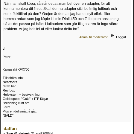
När man skall köpa, så står det att man behöver en adapter, för att
kunna montera dit filtret. Skall denna adapter sitt i befintlig luftburk och
sen effektfiltret på den? Grejen är den att jag har ett nytt effekt filter
hemma redan som jag köpte till min Dinli 450 och få ihop en anslutning
så att det passar på hålet i luftburken som går till gasaren är inga större
problem. Är jag helt fel ut eller funkar detta tro?
Anmäl till moderator
Loggat
vh
Peter
Kawasaki KFX700
Tillbehörs info:
Nearfbars
Grab bar
Rev box
Helsystem + bestyckning
Goldespeed "Gula" + ITP fälgar
Breddning runt om
Larm
Plus en del smått å gått
"SÅLD"
daffan
«
Svar #1 skrivet:
21 april 2006 kl.