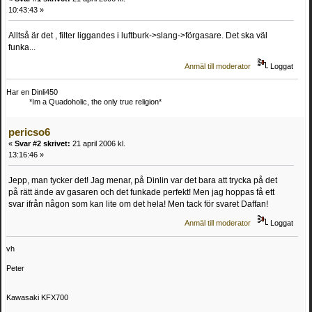
10:43:43 »
Alltså är det , filter liggandes i luftburk->slang->förgasare. Det ska väl
funka...
Anmäl till moderator
Loggat
Har en Dinli450
*Im a Quadoholic, the only true religion*
pericso6
«
Svar #2 skrivet:
21 april 2006 kl.
13:16:46 »
Jepp, man tycker det! Jag menar, på Dinlin var det bara att trycka på det
på rätt ände av gasaren och det funkade perfekt! Men jag hoppas få ett
svar ifrån någon som kan lite om det hela! Men tack för svaret Daffan!
Anmäl till moderator
Loggat
vh
Peter
Kawasaki KFX700