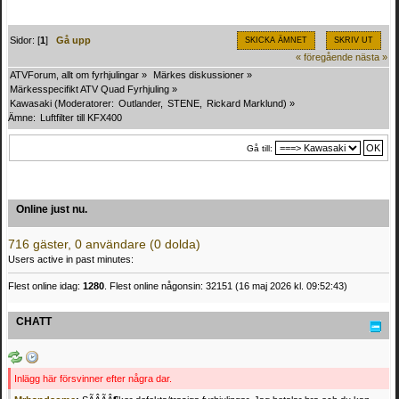
Sidor: [
1
]
Gå upp
SKICKA ÄMNET
SKRIV UT
« föregående
nästa »
ATVForum, allt om fyrhjulingar
»
Märkes diskussioner
»
Märkesspecifikt ATV Quad Fyrhjuling
»
Kawasaki
(Moderatorer:
Outlander
,
STENE
,
Rickard Marklund
) »
Ämne:
Luftfilter till KFX400
Gå till:
Online just nu.
716 gäster, 0 användare (0 dolda)
Users active in past minutes:
Flest online idag:
1280
. Flest online någonsin: 32151 (16 maj 2026 kl. 09:52:43)
CHATT
Inlägg här försvinner efter några dar.