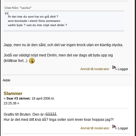
Citat från: "zacka"
Är det inte du som har en grå dinli ?
som krockade i ekerö förra sommaren
varför byte ? vart du inte nöjd med dinlin ?
Japp, men nu är den såld, och det var ingen krock utan en klantig olycka.
Jodå var väldigt nöjd med Dinlin, men det var dags att byta upp sig
(trötttnar fort...)
Anmäl till moderator
Loggat
Adde
Slammer
«
Svar #3 skrivet:
18 april 2006 kl.
23:25:38 »
Grattis till Bruten. Den är rååååå.
Hur är det med ditt knä då? Inga sviter som lever kvar hoppas jag?!
Anmäl till moderator
Loggat