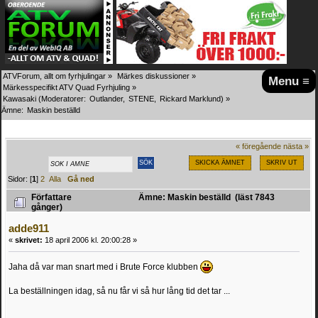
ATVForum, allt om fyrhjulingar
»
Märkes diskussioner
»
Menu ≡
Märkesspecifikt ATV Quad Fyrhjuling
»
Kawasaki
(Moderatorer:
Outlander
,
STENE
,
Rickard Marklund
) »
Ämne:
Maskin beställd
« föregående
nästa »
SKICKA ÄMNET
SKRIV UT
Sidor: [
1
]
2
Alla
Gå ned
Författare
Ämne: Maskin beställd (läst 7843
gånger)
adde911
«
skrivet:
18 april 2006 kl. 20:00:28 »
Jaha då var man snart med i Brute Force klubben
La beställningen idag, så nu får vi så hur lång tid det tar ...