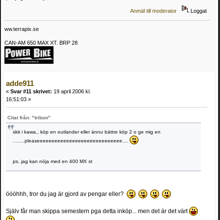
Anmäl till moderator
Loggat
ww.terrapix.se
CAN-AM 650 MAX XT. BRP 28
adde911
«
Svar #11 skrivet:
19 april 2006 kl.
16:51:03 »
Citat från: "tribon"
skit i kawa,, köp en outlander eller ännu bättre köp 2 o ge mig en
........pleaseeeeeeeeeeeeeeeeeeeeeeeeeeeee....
ps. jag kan nöja med en 400 MX xt
öööhhh, tror du jag är gjord av pengar eller?
Själv får man skippa semestern pga detta inköp... men det är det värt