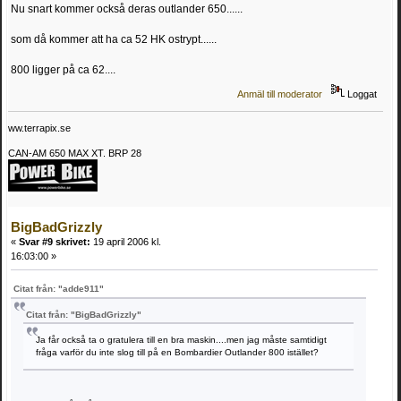
Nu snart kommer också deras outlander 650......
som då kommer att ha ca 52 HK ostrypt......
800 ligger på ca 62....
Anmäl till moderator
Loggat
ww.terrapix.se
CAN-AM 650 MAX XT. BRP 28
BigBadGrizzly
«
Svar #9 skrivet:
19 april 2006 kl.
16:03:00 »
Citat från: "adde911"
Citat från: "BigBadGrizzly"
Ja får också ta o gratulera till en bra maskin....men jag måste samtidigt
fråga varför du inte slog till på en Bombardier Outlander 800 istället?