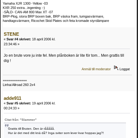
Yamaha XJR 1300 -Yellow -03
KXR 250 extra...ingenting :-)
-SÅLD- CAN-AM 800 Max XT -07
BRP-Plog, stora BRP boxen bak, BRP väska fram, tumgasvärmare,
handtagsvärmare, Ricochet Skid Plates och feta kromade styrdämpare
STENE
«
Svar #4 skrivet:
18 april 2006 kl.
23:34:46 »
Jo en brute vore ju inte fel. Men plånboken är lite för tom... Men grattis till
dig !
Anmäl till moderator
Loggat
=============
Linhai Allroad 260 2x4
adde911
«
Svar #5 skrivet:
19 april 2006 kl.
00:24:33 »
Citat från: "Slammer"
Grattis till Bruten. Den är rååååå.
Hur är det med ditt knä då? Inga sviter som lever kvar hoppas jag?!