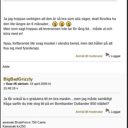
Ja jag hoppas verkligen att den är så bra som alla säger, skall försöka ha
den lite längre än 6 månader...
Men som sagt hoppas att leveransen inte tar för lång tid... måste ut och
köra med er!
Njaa, fortfarande lite svag muskel i vänstra benet, men det håller på att
fixa sig med fysioterapi.
Anmäl till moderator
Loggat
Adde
BigBadGrizzly
«
Svar #6 skrivet:
19 april 2006 kl.
15:48:18 »
Ja får också ta o gratulera till en bra maskin....men jag måste samtidigt
fråga varför du inte slog till på en Bombardier Outlander 800 istället?
Anmäl till moderator
Loggat
awasaki BruteForce 750 Camo
Kawasaki kx250