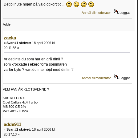
Det blir 3:e hojen på väldigt kort tid....
Anmäl till moderator
Loggat
Adde
zacka
«
Svar #1 skrivet:
18 april 2006 kl.
20:11:35 »
Är det inte du som har en grå dinli ?
som krockade i ekerö förra sommaren
varför byte ? vart du inte nöjd med dinlin ?
Anmäl till moderator
Loggat
VEM FAN ÄR KLOTSVENNE ?
Suzuki LTZ400
Opel Calibra 4x4 Turbo
MB 300 CE 24v
Vw Golf GTI look
adde911
«
Svar #2 skrivet:
18 april 2006 kl.
20:17:13 »