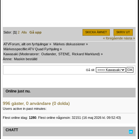
Sidor: [
1
]
2
Alla
Gå upp
SKICKA ÄMNET
SKRIV UT
« föregående
nästa »
ATVForum, allt om fyrhjulingar
»
Märkes diskussioner
»
Märkesspecifikt ATV Quad Fyrhjuling
»
Kawasaki
(Moderatorer:
Outlander
,
STENE
,
Rickard Marklund
) »
Ämne:
Maskin beställd
Gå till:
Online just nu.
996 gäster, 0 användare (0 dolda)
Users active in past minutes:
Flest online idag:
1280
. Flest online någonsin: 32151 (16 maj 2026 kl. 09:52:43)
CHATT