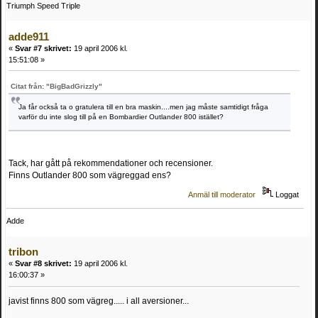
Triumph Speed Triple
adde911
«
Svar #7 skrivet:
19 april 2006 kl.
15:51:08 »
Citat från: "BigBadGrizzly"
Ja får också ta o gratulera till en bra maskin....men jag måste samtidigt fråga
varför du inte slog till på en Bombardier Outlander 800 istället?
Tack, har gått på rekommendationer och recensioner.
Finns Outlander 800 som vägreggad ens?
Anmäl till moderator
Loggat
Adde
tribon
«
Svar #8 skrivet:
19 april 2006 kl.
16:00:37 »
javist finns 800 som vägreg..... i all aversioner...