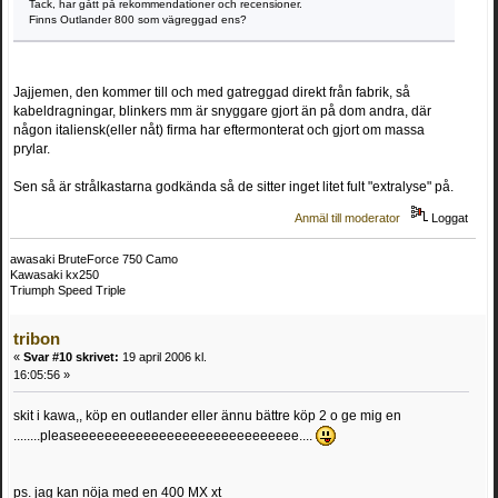
Tack, har gått på rekommendationer och recensioner.
Finns Outlander 800 som vägreggad ens?
Jajjemen, den kommer till och med gatreggad direkt från fabrik, så
kabeldragningar, blinkers mm är snyggare gjort än på dom andra, där
någon italiensk(eller nåt) firma har eftermonterat och gjort om massa
prylar.
Sen så är strålkastarna godkända så de sitter inget litet fult "extralyse" på.
Anmäl till moderator
Loggat
awasaki BruteForce 750 Camo
Kawasaki kx250
Triumph Speed Triple
tribon
«
Svar #10 skrivet:
19 april 2006 kl.
16:05:56 »
skit i kawa,, köp en outlander eller ännu bättre köp 2 o ge mig en
........pleaseeeeeeeeeeeeeeeeeeeeeeeeeeeee....
ps. jag kan nöja med en 400 MX xt