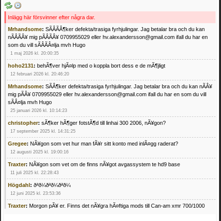
Inlägg här försvinner efter några dar.
Mrhandsome
:
SÃÂÃÂ¶ker defekta/trasiga fyrhjulingar. Jag betalar bra och du kan
nÃÂÃÂ¥ mig pÃÂÃÂ¥ 0709955029 eller hv.alexandersson@gmail.com ifall du har en
som du vill sÃÂÃÂ¤lja mvh Hugo
1 maj 2026 kl. 20:00:35
hoho2131
:
behÃ¶ver hjÃ¤lp med o koppla bort dess e de mÃ¶jligt
12 februari 2026 kl. 20:46:20
Mrhandsome
:
SÃÂ¶ker defekta/trasiga fyrhjulingar. Jag betalar bra och du kan nÃÂ¥
mig pÃÂ¥ 0709955029 eller hv.alexandersson@gmail.com ifall du har en som du vill
sÃÂ¤lja mvh Hugo
25 januari 2026 kl. 10:14:23
christopher
:
sÃ¶ker hÃ¶ger fotstÃ¶d till linhai 300 2006, nÃ¥gon?
17 september 2025 kl. 14:31:25
Gregee
:
NÃ¥gon som vet hur man fÃ¥r sitt konto med inlÃ¤gg raderat?
12 augusti 2025 kl. 19:00:16
Traxter
:
NÃ¥gon som vet om de finns nÃ¥got avgassystem te hd9 base
11 juli 2025 kl. 22:28:43
Högdahl
:
ðªð¼ðªð¼ðªð¼
12 juni 2025 kl. 23:53:36
Traxter
:
Morgon pÃ¥ er. Finns det nÃ¥gra hÃ¤ftiga mods till Can-am xmr 700/1000
24 februari 2025 kl. 10:23:25