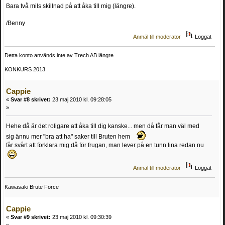
Bara två mils skillnad på att åka till mig (längre).
/Benny
Anmäl till moderator
Loggat
Detta konto används inte av Trech AB längre.
KONKURS 2013
Cappie
«
Svar #8 skrivet:
23 maj 2010 kl. 09:28:05
»
Hehe då är det roligare att åka till dig kanske... men då får man väl med
sig ännu mer "bra att ha" saker till Bruten hem
får svårt att förklara mig då för frugan, man lever på en tunn lina redan nu
Anmäl till moderator
Loggat
Kawasaki Brute Force
Cappie
«
Svar #9 skrivet:
23 maj 2010 kl. 09:30:39
»