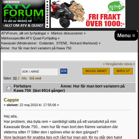
ATVForum, allt om fyrhjulingar
»
Märkes diskussioner
»
Menu ≡
Märkesspecifikt ATV Quad Fyrhjuling
»
Kawasaki
(Moderatorer:
Outlander
,
STENE
,
Rickard Marklund
) »
Ämne:
Hur får man bort variatorn på Kawa 750
« föregående
nästa »
SKICKA ÄMNET
SKRIV UT
Sidor: [
1
]
2
Alla
Gå ned
Författare
Ämne: Hur får man bort variatorn på
Kawa 750 (läst 6914 gånger)
Cappie
«
skrivet:
22 maj 2010 kl. 17:55:06 »
Hej alla..
Har problem, ska byta rem + samtidigt sätta på ett variatorkit på min
Kawasaki Brute 750... men hur får man bort den främre variatorn där
vikterna sitter i? Sitter den i splines eller är den gängad?
Vore tacksam för snabba tips och råd hur man gör, för nu står den halvt