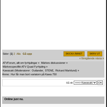
Sidor: [
1
]
2
Alla
Gå upp
SKICKA ÄMNET
SKRIV UT
« föregående
nästa »
ATVForum, allt om fyrhjulingar
»
Märkes diskussioner
»
Märkesspecifikt ATV Quad Fyrhjuling
»
Kawasaki
(Moderatorer:
Outlander
,
STENE
,
Rickard Marklund
) »
Ämne:
Hur får man bort variatorn på Kawa 750
Gå till:
Online just nu.