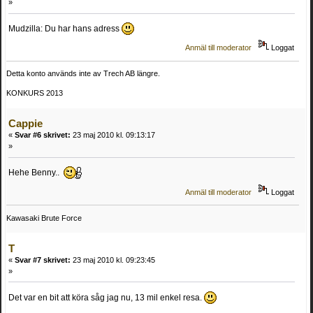
»
Mudzilla: Du har hans adress
Anmäl till moderator
Loggat
Detta konto används inte av Trech AB längre.
KONKURS 2013
Cappie
«
Svar #6 skrivet:
23 maj 2010 kl. 09:13:17
»
Hehe Benny..
Anmäl till moderator
Loggat
Kawasaki Brute Force
T
«
Svar #7 skrivet:
23 maj 2010 kl. 09:23:45
»
Det var en bit att köra såg jag nu, 13 mil enkel resa.