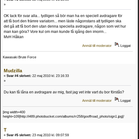
»
OK tack för svar alla... tydligen så bör man ha en speciell avdragare för
att få bort den främre variatorn... men läste någonstans att tydligen ska
det gå att få bort den utan denna speciella avdragare, någon som vet hur
man kan göra? Vore kul om man kunde få igång den imorrn...
MvH Håkan
Anmäl till moderator
Loggat
Kawasaki Brute Force
Mudzilla
«
Svar #4 skrivet:
22 maj 2010 kl. 23:16:33
»
Du kan få låna en avdragare av mig, fast jag vet inte vart du bor förstås?
Anmäl till moderator
Loggat
[img width=400
height=109]http://i489.photobucket.com/albums/rr258/gooffroad_photo/sign1.jpg[/
T
«
Svar #5 skrivet:
23 maj 2010 kl. 09:07:59