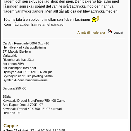
fjädern och sen skruvade jag ihop den igen. Den bakre va lite jävlig med
låsringen som ska i spåret det var lite svårt att trycka ihop den när nya
fjädern var mycket längre. Men allt går att lösa det blev att trycka med en
10tums fälg å en polygrip imellan sen fick vi i låsringen
Kom ihåg att den främre är fel gängad.
Anmäl till moderator
Loggat
CanAm Renegade 800R Xxc -10
Hemtillverkad kylaruppflyttning
27" Maxxis BigHorn
Variatorkit
Ricochet alu-hasplåtar
4st xenon 35W
6st ledlampor 10W spot
Hjälmlyse 3XCREE XML T6 led-ljus
Styrhöjare riser Elite pivoting 51mm
Symtec 4-Zone hand/tumvärme
Barossa 250 -05
Sålda
Kawasaki Dresel BruteForce 750i -08 Camo
Åke Raptor Dresel 700R -07
Kawasaki Dresel KFX 700 LE -07 skrotad
Dinli 270 -06
Cappie
«
Svar #3 skrivet:
22 maj 2010 kl. 21:13:58