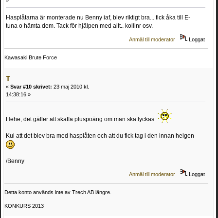
Hasplåtarna är monterade nu Benny iaf, blev riktigt bra... fick åka till E-
tuna o hämta dem. Tack för hjälpen med allt.. kollinr osv.
Anmäl till moderator
Loggat
Kawasaki Brute Force
T
«
Svar #10 skrivet:
23 maj 2010 kl.
14:38:16 »
Hehe, det gäller att skaffa pluspoäng om man ska lyckas
Kul att det blev bra med hasplåten och att du fick tag i den innan helgen
/Benny
Anmäl till moderator
Loggat
Detta konto används inte av Trech AB längre.
KONKURS 2013