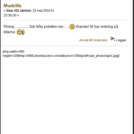
Mudzilla
«
Svar #11 skrivet:
23 maj 2010 kl.
23:36:50 »
Ploing................ Där trilla poletten ner.....
Grande! Ni har ordning på
bitarna
Anmäl till moderator
Loggat
[img width=400
height=109]http://i489.photobucket.com/albums/rr258/gooffroad_photo/sign1.jpg[/