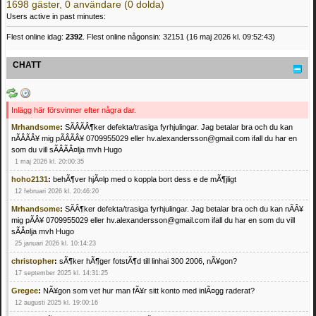
1698 gäster, 0 användare (0 dolda)
Users active in past minutes:
Flest online idag:
2392
. Flest online någonsin: 32151 (16 maj 2026 kl. 09:52:43)
CHATT
Inlägg här försvinner efter några dar.
Mrhandsome
:
SÃÂÃÂ¶ker defekta/trasiga fyrhjulingar. Jag betalar bra och du kan
nÃÂÃÂ¥ mig pÃÂÃÂ¥ 0709955029 eller hv.alexandersson@gmail.com ifall du har en
som du vill sÃÂÃÂ¤lja mvh Hugo
1 maj 2026 kl. 20:00:35
hoho2131
:
behÃ¶ver hjÃ¤lp med o koppla bort dess e de mÃ¶jligt
12 februari 2026 kl. 20:46:20
Mrhandsome
:
SÃÂ¶ker defekta/trasiga fyrhjulingar. Jag betalar bra och du kan nÃÂ¥
mig pÃÂ¥ 0709955029 eller hv.alexandersson@gmail.com ifall du har en som du vill
sÃÂ¤lja mvh Hugo
25 januari 2026 kl. 10:14:23
christopher
:
sÃ¶ker hÃ¶ger fotstÃ¶d till linhai 300 2006, nÃ¥gon?
17 september 2025 kl. 14:31:25
Gregee
:
NÃ¥gon som vet hur man fÃ¥r sitt konto med inlÃ¤gg raderat?
12 augusti 2025 kl. 19:00:16