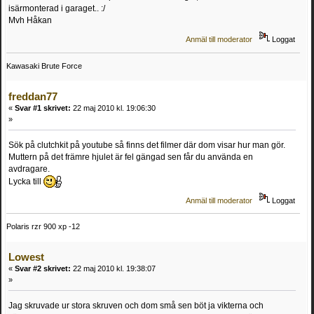
isärmonterad i garaget.. :/
Mvh Håkan
Anmäl till moderator
Loggat
Kawasaki Brute Force
freddan77
«
Svar #1 skrivet:
22 maj 2010 kl. 19:06:30
»
Sök på clutchkit på youtube så finns det filmer där dom visar hur man gör.
Muttern på det främre hjulet är fel gängad sen får du använda en
avdragare.
Lycka till
Anmäl till moderator
Loggat
Polaris rzr 900 xp -12
Lowest
«
Svar #2 skrivet:
22 maj 2010 kl. 19:38:07
»
Jag skruvade ur stora skruven och dom små sen böt ja vikterna och