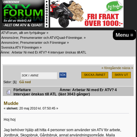
ATVForum, allt om fyrhjulingar
»
Menu ≡
Annonsörer, Prenumeranter och ATV/Quad-Föreningar.
»
Annonsörer, Prenumeranter och Föreningar
»
Svenska ATV Föreningen
»
Ämne:
Arbetar Ni med Er ATV? 4 intervjuer önskas till ATL
« föregående
nästa »
SKICKA ÄMNET
SKRIV UT
Sidor: [
1
]
Gå ned
Författare
Ämne: Arbetar Ni med Er ATV? 4
intervjuer önskas till ATL (läst 3043 gånger)
Mudde
«
skrivet:
20 maj 2010 kl. 07:50:45 »
Hoj hoj
Jag behöver hjälp att hitta 4 personer som använder sin ATV för arbete,
Jordbruk, Skogsbruk, Gårdsbruk, annat användningsområde. Maila