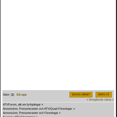
Sidor: [
1
]
Gå upp
SKICKA ÄMNET
SKRIV UT
« föregående
nästa »
ATVForum, allt om fyrhjulingar
»
Annonsörer, Prenumeranter och ATV/Quad-Föreningar.
»
Annonsörer, Prenumeranter och Föreningar
»