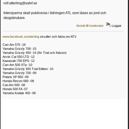
rolf.atterling@satvf.se
Intervjuerna skall publiceras i tidningen ATL som läses av jord och
skogsbrukare.
Anmäl till moderator
Loggat
www.facebook.se/atterling
skvaller och fakta om ATV
Can-Am 570 -16
Yamaha Grizzly 700 -15
Yamaha Grizzly 450 -14 (för Trial och Kidzen)
Arctic Cat 550 LTD -12
Kawasaki 750 EPS -12
Can-Am 500 XTp -10
Yamaha Grizzly 450 Trial Edition -10
Yamaha Grizzly 700 -09
Polaris XP 850 -09
Honda Rincon 680 -08
Can Am 500 -08
Honda 500 FA -07
Yamaha Kodiak 450 -06