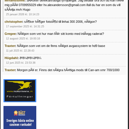
Mrhandsome
:
SÃÂ¶ker defekta/trasiga fyrhjulingar. Jag betalar bra och du kan nÃÂ¥
mig pÃÂ¥ 0709955029 eller hv.alexandersson@gmail.com ifall du har en som du vill
sÃÂ¤lja mvh Hugo
25 januari 2026 kl. 10:14:23
christopher
:
sÃ¶ker hÃ¶ger fotstÃ¶d till linhai 300 2006, nÃ¥gon?
17 september 2025 kl. 14:31:25
Gregee
:
NÃ¥gon som vet hur man fÃ¥r sitt konto med inlÃ¤gg raderat?
12 augusti 2025 kl. 19:00:16
Traxter
:
NÃ¥gon som vet om de finns nÃ¥got avgassystem te hd9 base
11 juli 2025 kl. 22:28:43
Högdahl
:
ðªð¼ðªð¼ðªð¼
12 juni 2025 kl. 23:53:36
Traxter
:
Morgon pÃ¥ er. Finns det nÃ¥gra hÃ¤ftiga mods till Can-am xmr 700/1000
24 februari 2025 kl. 10:23:25
Mrhandsome
:
SÃ¶ker defekta/trasiga fyrhjulingar. Jag betalar bra och du kan nÃ¥ mig
pÃ¥ 0709955029 eller hv.alexandersson@gmail.com ifall du har en som du vill sÃ¤lja
mvh Hugo
21 februari 2025 kl. 09:25:52
Oscar5
:
NÃ¥gon som vet vad man kan begÃ¤ra fÃ¶r en Honda TRX 350 FE 2005
med snÃ¶blad som fungerar utmÃ¤rkt .Har Ã¤rft den
4 februari 2025 kl. 19:20:50
Oscar5
:
44
4 februari 2025 kl. 19:15:36