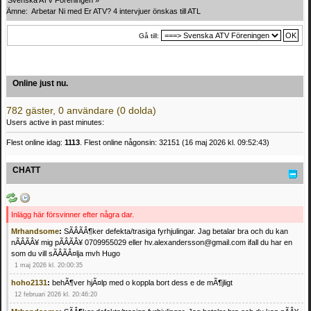
Svenska ATV Föreningen
»
Ämne:
Arbetar Ni med Er ATV? 4 intervjuer önskas till ATL
Gå till:
Online just nu.
782 gäster, 0 användare (0 dolda)
Users active in past minutes:
Flest online idag:
1113
. Flest online någonsin: 32151 (16 maj 2026 kl. 09:52:43)
CHATT
Inlägg här försvinner efter några dar.
Mrhandsome
:
SÃÂÃÂ¶ker defekta/trasiga fyrhjulingar. Jag betalar bra och du kan
nÃÂÃÂ¥ mig pÃÂÃÂ¥ 0709955029 eller hv.alexandersson@gmail.com ifall du har en
som du vill sÃÂÃÂ¤lja mvh Hugo
1 maj 2026 kl. 20:00:35
hoho2131
:
behÃ¶ver hjÃ¤lp med o koppla bort dess e de mÃ¶jligt
12 februari 2026 kl. 20:46:20