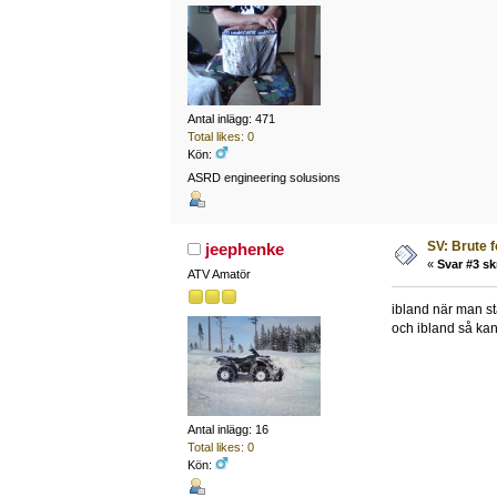
Antal inlägg: 471
Total likes: 0
Kön:
ASRD engineering solusions
SV: Brute 
jeephenke
«
Svar #3 sk
ATV Amatör
ibland när man st
och ibland så kan
Antal inlägg: 16
Total likes: 0
Kön: