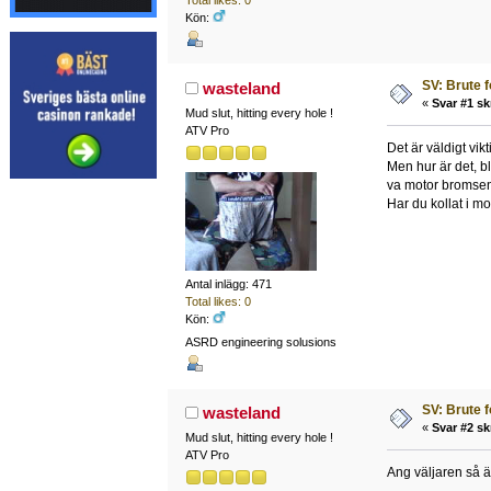
Kön:
SV: Brute 
wasteland
«
Svar #1 sk
Mud slut, hitting every hole !
ATV Pro
Det är väldigt vik
Men hur är det, b
va motor bromsen
Har du kollat i mo
Antal inlägg: 471
Total likes: 0
Kön:
ASRD engineering solusions
SV: Brute 
wasteland
«
Svar #2 sk
Mud slut, hitting every hole !
ATV Pro
Ang väljaren så ä