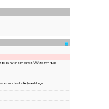
ifall du har en som du vill sÃÂÃÂ¤lja mvh Hugo
har en som du vill sÃÂ¤lja mvh Hugo