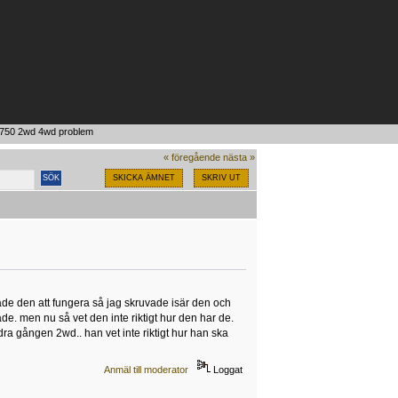
e 750 2wd 4wd problem
« föregående
nästa »
SKICKA ÄMNET
SKRIV UT
tade den att fungera så jag skruvade isär den och
e. men nu så vet den inte riktigt hur den har de.
a gången 2wd.. han vet inte riktigt hur han ska
Anmäl till moderator
Loggat