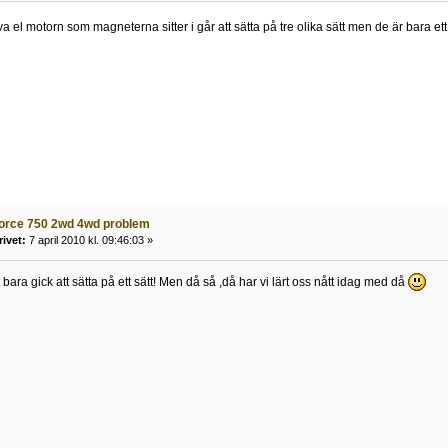
lva el motorn som magneterna sitter i går att sätta på tre olika sätt men de är bara e
force 750 2wd 4wd problem
rivet:
7 april 2010 kl. 09:46:03 »
 bara gick att sätta på ett sätt! Men då så ,då har vi lärt oss nått idag med då