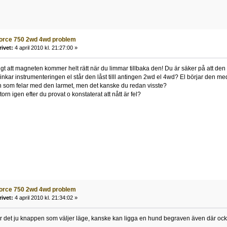
force 750 2wd 4wd problem
rivet:
4 april 2010 kl. 21:27:00 »
tigt att magneten kommer helt rätt när du limmar tillbaka den! Du är säker på att de
linkar instrumenteringen el står den låst tilll antingen 2wd el 4wd? El börjar den m
 som felar med den larmet, men det kanske du redan visste?
torn igen efter du provat o konstaterat att nått är fel?
force 750 2wd 4wd problem
rivet:
4 april 2010 kl. 21:34:02 »
r det ju knappen som väljer läge, kanske kan ligga en hund begraven även där också,