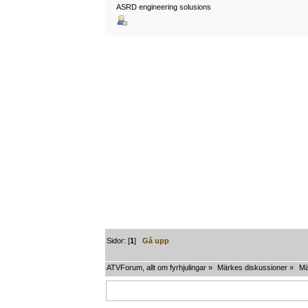
ASRD engineering solusions
Sidor: [
1
]
Gå upp
ATVForum, allt om fyrhjulingar
»
Märkes diskussioner
»
Mä