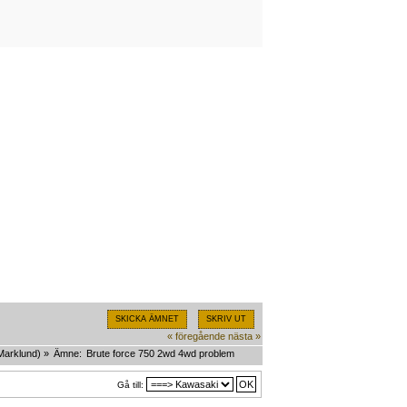
SKICKA ÄMNET
SKRIV UT
« föregående
nästa »
Marklund
) »
Ämne:
Brute force 750 2wd 4wd problem
Gå till: