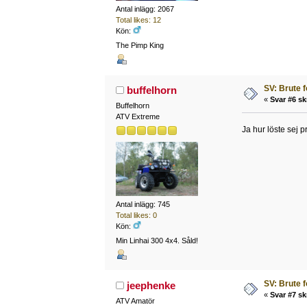
Antal inlägg: 2067
Total likes: 12
Kön:
The Pimp King
SV: Brute 
buffelhorn
«
Svar #6 sk
Buffelhorn
ATV Extreme
Ja hur löste sej
Antal inlägg: 745
Total likes: 0
Kön:
Min Linhai 300 4x4. Såld!
SV: Brute 
jeephenke
«
Svar #7 sk
ATV Amatör