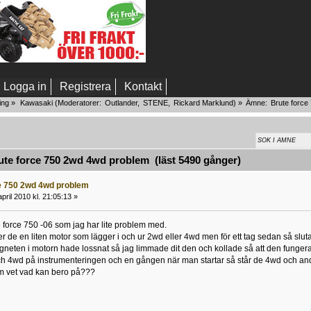
Logga in
Registrera
Kontakt
ing
»
Kawasaki
(Moderatorer:
Outlander
,
STENE
,
Rickard Marklund
) »
Ämne:
Brute forc
te force 750 2wd 4wd problem (läst 5490 gånger)
e 750 2wd 4wd problem
pril 2010 kl. 21:05:13 »
e force 750 -06 som jag har lite problem med.
ter de en liten motor som lägger i och ur 2wd eller 4wd men för ett tag sedan så slu
agneten i motorn hade lossnat så jag limmade dit den och kollade så att den fungerad
h 4wd på instrumenteringen och en gången när man startar så står de 4wd och andr
m vet vad kan bero på???