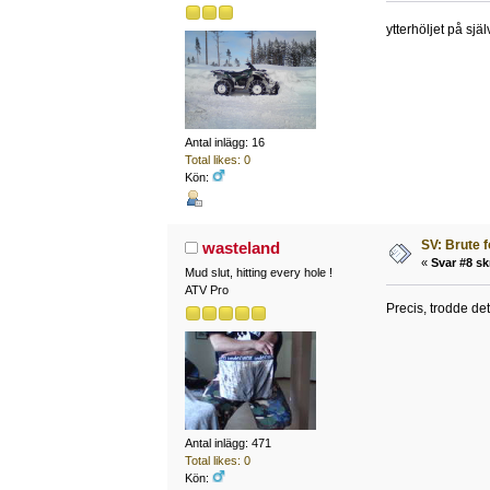
ytterhöljet på sjä
Antal inlägg: 16
Total likes: 0
Kön:
SV: Brute 
wasteland
«
Svar #8 sk
Mud slut, hitting every hole !
ATV Pro
Precis, trodde det
Antal inlägg: 471
Total likes: 0
Kön: