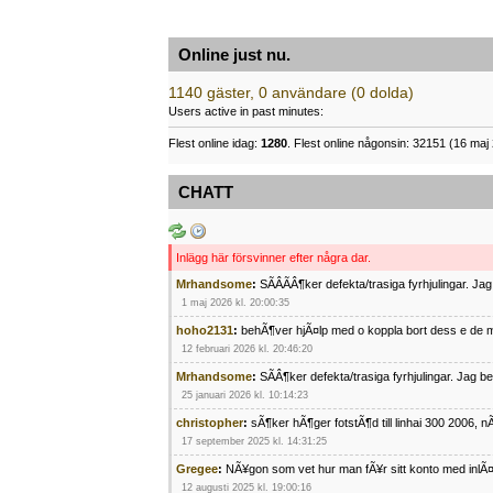
Online just nu.
1140 gäster, 0 användare (0 dolda)
Users active in past minutes:
Flest online idag:
1280
. Flest online någonsin: 32151 (16 maj 
CHATT
Inlägg här försvinner efter några dar.
Mrhandsome
:
SÃÂÃÂ¶ker defekta/trasiga fyrhjulingar. J
1 maj 2026 kl. 20:00:35
hoho2131
:
behÃ¶ver hjÃ¤lp med o koppla bort dess e de m
12 februari 2026 kl. 20:46:20
Mrhandsome
:
SÃÂ¶ker defekta/trasiga fyrhjulingar. Jag 
25 januari 2026 kl. 10:14:23
christopher
:
sÃ¶ker hÃ¶ger fotstÃ¶d till linhai 300 2006, 
17 september 2025 kl. 14:31:25
Gregee
:
NÃ¥gon som vet hur man fÃ¥r sitt konto med inlÃ
12 augusti 2025 kl. 19:00:16