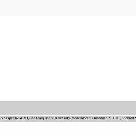
rkesspecifikt ATV Quad Fyrhjuling
»
Kawasaki
(Moderatorer:
Outlander
,
STENE
,
Rickard 