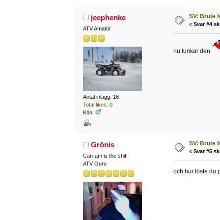
SV: Brute 
jeephenke
«
Svar #4 sk
ATV Amatör
nu funkar den
Antal inlägg: 16
Total likes: 0
Kön:
SV: Brute 
Grönis
«
Svar #5 sk
Can-am is the shit!
ATV Guru
och hur löste du