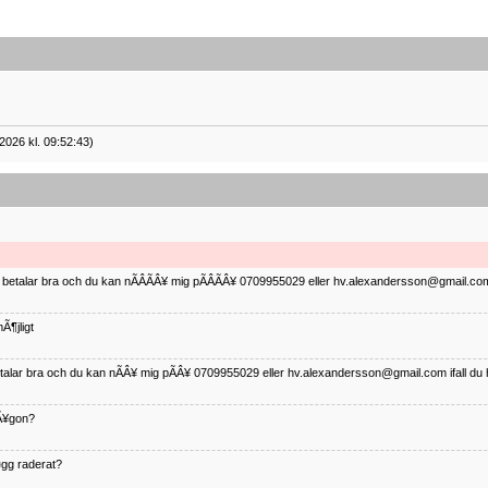
2026 kl. 09:52:43)
ag betalar bra och du kan nÃÂÃÂ¥ mig pÃÂÃÂ¥ 0709955029 eller hv.alexandersson@gmail.com 
Ã¶jligt
betalar bra och du kan nÃÂ¥ mig pÃÂ¥ 0709955029 eller hv.alexandersson@gmail.com ifall du 
nÃ¥gon?
¤gg raderat?