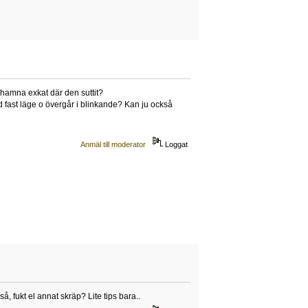
n hamna exkat där den suttit?
ed fast läge o övergår i blinkande? Kan ju också
Anmäl till moderator
Loggat
 fukt el annat skräp? Lite tips bara..