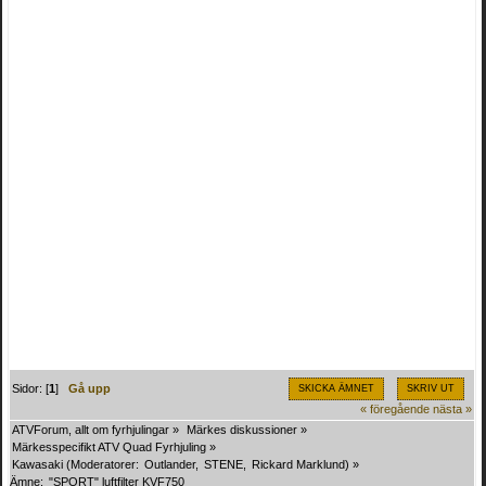
Sidor: [
1
]
Gå upp
SKICKA ÄMNET
SKRIV UT
« föregående
nästa »
ATVForum, allt om fyrhjulingar
»
Märkes diskussioner
»
Märkesspecifikt ATV Quad Fyrhjuling
»
Kawasaki
(Moderatorer:
Outlander
,
STENE
,
Rickard Marklund
) »
Ämne:
"SPORT" luftfilter KVF750