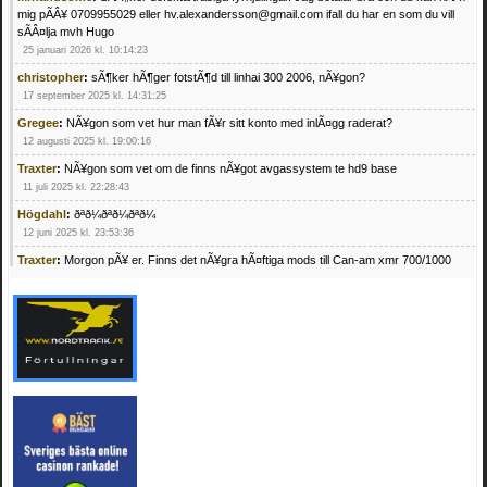
mig pÃÂ¥ 0709955029 eller hv.alexandersson@gmail.com ifall du har en som du vill
sÃÂ¤lja mvh Hugo
25 januari 2026 kl. 10:14:23
christopher
:
sÃ¶ker hÃ¶ger fotstÃ¶d till linhai 300 2006, nÃ¥gon?
17 september 2025 kl. 14:31:25
Gregee
:
NÃ¥gon som vet hur man fÃ¥r sitt konto med inlÃ¤gg raderat?
12 augusti 2025 kl. 19:00:16
Traxter
:
NÃ¥gon som vet om de finns nÃ¥got avgassystem te hd9 base
11 juli 2025 kl. 22:28:43
Högdahl
:
ðªð¼ðªð¼ðªð¼
12 juni 2025 kl. 23:53:36
Traxter
:
Morgon pÃ¥ er. Finns det nÃ¥gra hÃ¤ftiga mods till Can-am xmr 700/1000
24 februari 2025 kl. 10:23:25
Mrhandsome
:
SÃ¶ker defekta/trasiga fyrhjulingar. Jag betalar bra och du kan nÃ¥ mig
pÃ¥ 0709955029 eller hv.alexandersson@gmail.com ifall du har en som du vill sÃ¤lja
mvh Hugo
21 februari 2025 kl. 09:25:52
Oscar5
:
NÃ¥gon som vet vad man kan begÃ¤ra fÃ¶r en Honda TRX 350 FE 2005
med snÃ¶blad som fungerar utmÃ¤rkt .Har Ã¤rft den
4 februari 2025 kl. 19:20:50
Oscar5
:
44
4 februari 2025 kl. 19:15:36