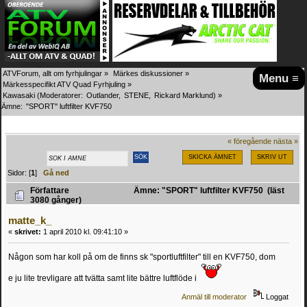
ATVForum, allt om fyrhjulingar
»
Märkes diskussioner
»
Menu ≡
Märkesspecifikt ATV Quad Fyrhjuling
»
Kawasaki
(Moderatorer:
Outlander
,
STENE
,
Rickard Marklund
) »
Ämne:
"SPORT" luftfilter KVF750
« föregående
nästa »
SKICKA ÄMNET
SKRIV UT
Sidor: [
1
]
Gå ned
Författare
Ämne: "SPORT" luftfilter KVF750 (läst
3080 gånger)
matte_k_
«
skrivet:
1 april 2010 kl. 09:41:10 »
Någon som har koll på om de finns sk "sportluftfilter" till en KVF750, dom
e ju lite trevligare att tvätta samt lite bättre luftflöde i
Anmäl till moderator
Loggat