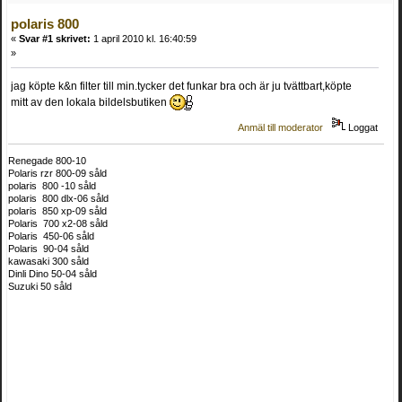
polaris 800
«
Svar #1 skrivet:
1 april 2010 kl. 16:40:59
»
jag köpte k&n filter till min.tycker det funkar bra och är ju tvättbart,köpte
mitt av den lokala bildelsbutiken
Anmäl till moderator
Loggat
Renegade 800-10
Polaris rzr 800-09 såld
polaris 800 -10 såld
polaris 800 dlx-06 såld
polaris 850 xp-09 såld
Polaris 700 x2-08 såld
Polaris 450-06 såld
Polaris 90-04 såld
kawasaki 300 såld
Dinli Dino 50-04 såld
Suzuki 50 såld