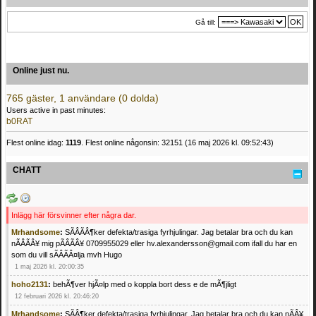
Gå till:
Online just nu.
765 gäster, 1 användare (0 dolda)
Users active in past minutes:
b0RAT
Flest online idag:
1119
. Flest online någonsin: 32151 (16 maj 2026 kl. 09:52:43)
CHATT
Inlägg här försvinner efter några dar.
Mrhandsome
:
SÃÂÃÂ¶ker defekta/trasiga fyrhjulingar. Jag betalar bra och du kan
nÃÂÃÂ¥ mig pÃÂÃÂ¥ 0709955029 eller hv.alexandersson@gmail.com ifall du har en
som du vill sÃÂÃÂ¤lja mvh Hugo
1 maj 2026 kl. 20:00:35
hoho2131
:
behÃ¶ver hjÃ¤lp med o koppla bort dess e de mÃ¶jligt
12 februari 2026 kl. 20:46:20
Mrhandsome
:
SÃÂ¶ker defekta/trasiga fyrhjulingar. Jag betalar bra och du kan nÃÂ¥