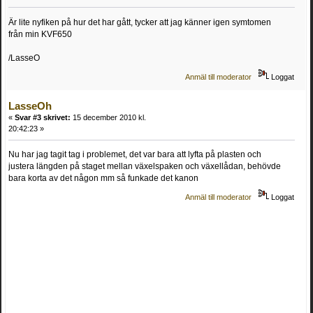
Är lite nyfiken på hur det har gått, tycker att jag känner igen symtomen
från min KVF650
/LasseO
Anmäl till moderator
Loggat
LasseOh
«
Svar #3 skrivet:
15 december 2010 kl.
20:42:23 »
Nu har jag tagit tag i problemet, det var bara att lyfta på plasten och
justera längden på staget mellan växelspaken och växellådan, behövde
bara korta av det någon mm så funkade det kanon
Anmäl till moderator
Loggat