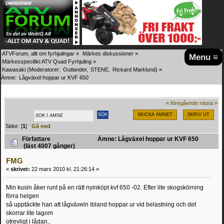
ATVForum, allt om fyrhjulingar
»
Märkes diskussioner
»
Menu ≡
Märkesspecifikt ATV Quad Fyrhjuling
»
Kawasaki
(Moderatorer:
Outlander
,
STENE
,
Rickard Marklund
) »
Ämne:
Lågväxel hoppar ur KVF 650
« föregående
nästa »
SKICKA ÄMNET
SKRIV UT
Sidor: [
1
]
Gå ned
Författare
Ämne: Lågväxel hoppar ur KVF 650
(läst 4007 gånger)
FMG
«
skrivet:
22 mars 2010 kl. 21:26:14 »
Min kusin åker runt på en rätt nyinköpt kvf 650 -02. Efter lite skogskörning
förra helgen
så upptäckte han att lågväxeln ibland hoppar ur vid belastning och det
skorrar lite lagom
otrevligt i lådan..