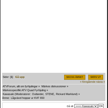
Sidor: [
1
]
Gå upp
SKICKA ÄMNET
SKRIV UT
« föregående
nästa »
ATVForum, allt om fyrhjulingar
»
Märkes diskussioner
»
Märkesspecifikt ATV Quad Fyrhjuling
»
Kawasaki
(Moderatorer:
Outlander
,
STENE
,
Rickard Marklund
) »
Ämne:
Lågväxel hoppar ur KVF 650
Gå till: