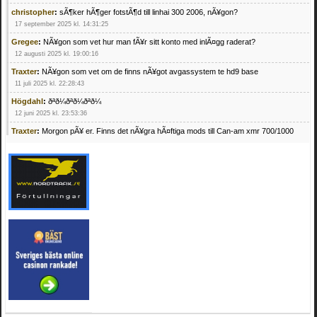
christopher
:
sÃ¶ker hÃ¶ger fotstÃ¶d till linhai 300 2006, nÃ¥gon?
17 september 2025 kl. 14:31:25
Gregee
:
NÃ¥gon som vet hur man fÃ¥r sitt konto med inlÃ¤gg raderat?
12 augusti 2025 kl. 19:00:16
Traxter
:
NÃ¥gon som vet om de finns nÃ¥got avgassystem te hd9 base
11 juli 2025 kl. 22:28:43
Högdahl
:
ðªð¼ðªð¼ðªð¼
12 juni 2025 kl. 23:53:36
Traxter
:
Morgon pÃ¥ er. Finns det nÃ¥gra hÃ¤ftiga mods till Can-am xmr 700/1000
24 februari 2025 kl. 10:23:25
Mrhandsome
:
SÃ¶ker defekta/trasiga fyrhjulingar. Jag betalar bra och du kan nÃ¥ mig
pÃ¥ 0709955029 eller hv.alexandersson@gmail.com ifall du har en som du vill sÃ¤lja
mvh Hugo
21 februari 2025 kl. 09:25:52
Oscar5
:
NÃ¥gon som vet vad man kan begÃ¤ra fÃ¶r en Honda TRX 350 FE 2005
med snÃ¶blad som fungerar utmÃ¤rkt .Har Ã¤rft den
4 februari 2025 kl. 19:20:50
Oscar5
:
44
4 februari 2025 kl. 19:15:36
Greger59
:
NÃ¤gon som vet har en Cetek 500 EFI
15 januari 2025 kl. 23:49:44
Mrhandsome
:
SÃÂ¶ker defekta/trasiga fyrhjulingar. Jag betalar bra och du kan nÃÂ¥