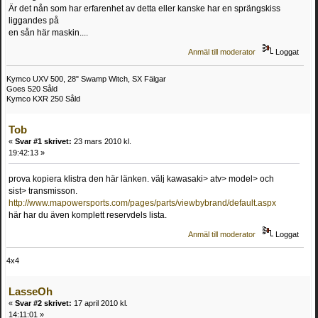
Är det nån som har erfarenhet av detta eller kanske har en sprängskiss
liggandes på
en sån här maskin....
Anmäl till moderator
Loggat
Kymco UXV 500, 28" Swamp Witch, SX Fälgar
Goes 520 Såld
Kymco KXR 250 Såld
Tob
«
Svar #1 skrivet:
23 mars 2010 kl.
19:42:13 »
prova kopiera klistra den här länken. välj kawasaki> atv> model> och
sist> transmisson.
http://www.mapowersports.com/pages/parts/viewbybrand/default.aspx
här har du även komplett reservdels lista.
Anmäl till moderator
Loggat
4x4
LasseOh
«
Svar #2 skrivet:
17 april 2010 kl.
14:11:01 »