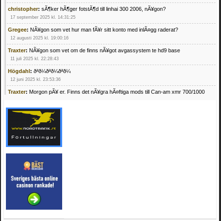
christopher
:
sÃ¶ker hÃ¶ger fotstÃ¶d till linhai 300 2006, nÃ¥gon?
17 september 2025 kl. 14:31:25
Gregee
:
NÃ¥gon som vet hur man fÃ¥r sitt konto med inlÃ¤gg raderat?
12 augusti 2025 kl. 19:00:16
Traxter
:
NÃ¥gon som vet om de finns nÃ¥got avgassystem te hd9 base
11 juli 2025 kl. 22:28:43
Högdahl
:
ðªð¼ðªð¼ðªð¼
12 juni 2025 kl. 23:53:36
Traxter
:
Morgon pÃ¥ er. Finns det nÃ¥gra hÃ¤ftiga mods till Can-am xmr 700/1000
24 februari 2025 kl. 10:23:25
Mrhandsome
:
SÃ¶ker defekta/trasiga fyrhjulingar. Jag betalar bra och du kan nÃ¥ mig
pÃ¥ 0709955029 eller hv.alexandersson@gmail.com ifall du har en som du vill sÃ¤lja
mvh Hugo
21 februari 2025 kl. 09:25:52
Oscar5
:
NÃ¥gon som vet vad man kan begÃ¤ra fÃ¶r en Honda TRX 350 FE 2005
med snÃ¶blad som fungerar utmÃ¤rkt .Har Ã¤rft den
4 februari 2025 kl. 19:20:50
Oscar5
:
44
4 februari 2025 kl. 19:15:36
Greger59
:
NÃ¤gon som vet har en Cetek 500 EFI
15 januari 2025 kl. 23:49:44
Mrhandsome
:
SÃÂ¶ker defekta/trasiga fyrhjulingar. Jag betalar bra och du kan nÃÂ¥