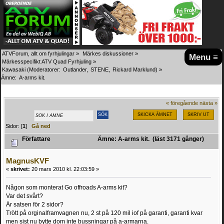
ATVForum, allt om fyrhjulingar
»
Märkes diskussioner
»
Menu ≡
Märkesspecifikt ATV Quad Fyrhjuling
»
Kawasaki
(Moderatorer:
Outlander
,
STENE
,
Rickard Marklund
) »
Ämne:
A-arms kit.
« föregående
nästa »
SKICKA ÄMNET
SKRIV UT
Sidor: [
1
]
Gå ned
Författare
Ämne: A-arms kit. (läst 3171 gånger)
MagnusKVF
«
skrivet:
20 mars 2010 kl. 22:03:59 »
Någon som monterat Go offroads A-arms kit?
Var det svårt?
Är satsen för 2 sidor?
Trött på orginalframvagnen nu, 2 st på 120 mil iof på garanti, garanti kvar
men sist nu bytte dom inte bussningar på a-armarna.