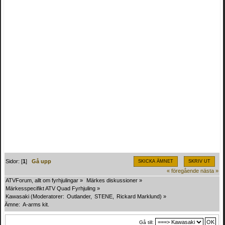
Sidor: [
1
]
Gå upp
SKICKA ÄMNET
SKRIV UT
« föregående
nästa »
ATVForum, allt om fyrhjulingar
»
Märkes diskussioner
»
Märkesspecifikt ATV Quad Fyrhjuling
»
Kawasaki
(Moderatorer:
Outlander
,
STENE
,
Rickard Marklund
) »
Ämne:
A-arms kit.
Gå till: