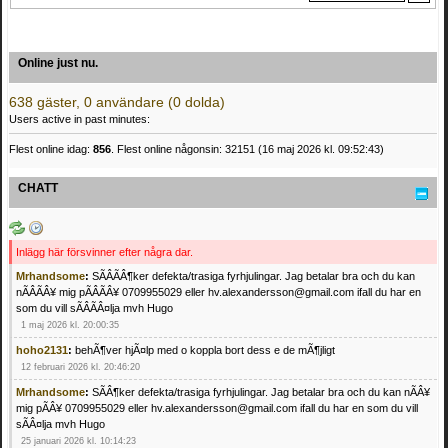
Online just nu.
638 gäster, 0 användare (0 dolda)
Users active in past minutes:
Flest online idag:
856
. Flest online någonsin: 32151 (16 maj 2026 kl. 09:52:43)
CHATT
Inlägg här försvinner efter några dar.
Mrhandsome
:
SÃÂÃÂ¶ker defekta/trasiga fyrhjulingar. Jag betalar bra och du kan
nÃÂÃÂ¥ mig pÃÂÃÂ¥ 0709955029 eller hv.alexandersson@gmail.com ifall du har en
som du vill sÃÂÃÂ¤lja mvh Hugo
1 maj 2026 kl. 20:00:35
hoho2131
:
behÃ¶ver hjÃ¤lp med o koppla bort dess e de mÃ¶jligt
12 februari 2026 kl. 20:46:20
Mrhandsome
:
SÃÂ¶ker defekta/trasiga fyrhjulingar. Jag betalar bra och du kan nÃÂ¥
mig pÃÂ¥ 0709955029 eller hv.alexandersson@gmail.com ifall du har en som du vill
sÃÂ¤lja mvh Hugo
25 januari 2026 kl. 10:14:23