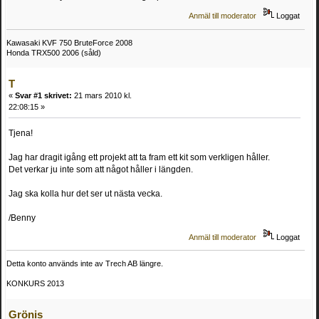
Anmäl till moderator
Loggat
Kawasaki KVF 750 BruteForce 2008
Honda TRX500 2006 (såld)
T
«
Svar #1 skrivet:
21 mars 2010 kl.
22:08:15 »
Tjena!
Jag har dragit igång ett projekt att ta fram ett kit som verkligen håller.
Det verkar ju inte som att något håller i längden.
Jag ska kolla hur det ser ut nästa vecka.
/Benny
Anmäl till moderator
Loggat
Detta konto används inte av Trech AB längre.
KONKURS 2013
Grönis