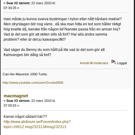
«
Svar #2 skrivet:
22 mars 2010 kl.
07:34:25 »
man måste ju kunna svarva bustningar i nylon eller nått hårdare matrial?
Men stryrstagen blir nog värre.. då ska man hitta en led som håller riktigt
hög kvalite då, kanske från någon bil?kanske passa från en annan hoj?
Vad är det som gör att skiten slits så fort? Har alla andra samma
problem? eller är det ju kawaspecifkt?
Vad säger du Benny du som hållt på lite vad är det som gör att
framvangen blir dålig så fort?
Anmäl till moderator
Loggat
Can-Am Maverick 1000 Turbo
http://www.youtube.com/user/Gronis6666
macmagnet
«
Svar #3 skrivet:
22 mars 2010 kl.
07:59:03 »
Kanse något sådant här??
http://www.atvforum.se/Forum/index.php?
topic=26612.msg232313#msg232313