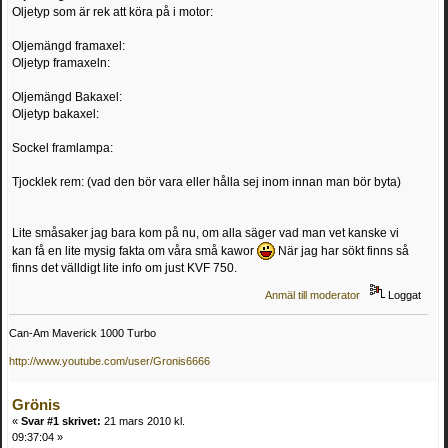
Oljetyp som är rek att köra på i motor:
Oljemängd framaxel:
Oljetyp framaxeln:
Oljemängd Bakaxel:
Oljetyp bakaxel:
Sockel framlampa:
Tjocklek rem: (vad den bör vara eller hålla sej inom innan man bör byta)
Lite småsaker jag bara kom på nu, om alla säger vad man vet kanske vi
kan få en lite mysig fakta om våra små kawor
När jag har sökt finns så
finns det välldigt lite info om just KVF 750.
Anmäl till moderator
Loggat
Can-Am Maverick 1000 Turbo
http://www.youtube.com/user/Gronis6666
Grönis
«
Svar #1 skrivet:
21 mars 2010 kl.
09:37:04 »