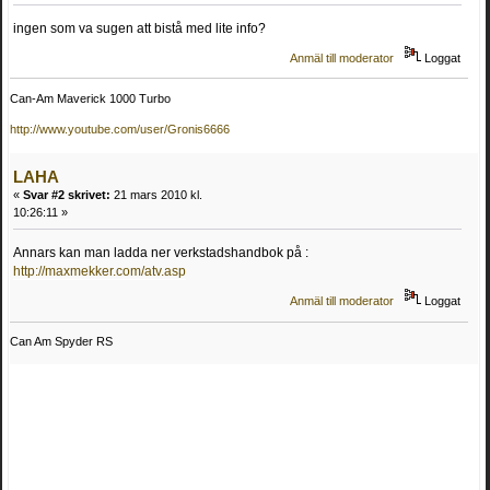
ingen som va sugen att bistå med lite info?
Anmäl till moderator
Loggat
Can-Am Maverick 1000 Turbo
http://www.youtube.com/user/Gronis6666
LAHA
«
Svar #2 skrivet:
21 mars 2010 kl.
10:26:11 »
Annars kan man ladda ner verkstadshandbok på :
http://maxmekker.com/atv.asp
Anmäl till moderator
Loggat
Can Am Spyder RS