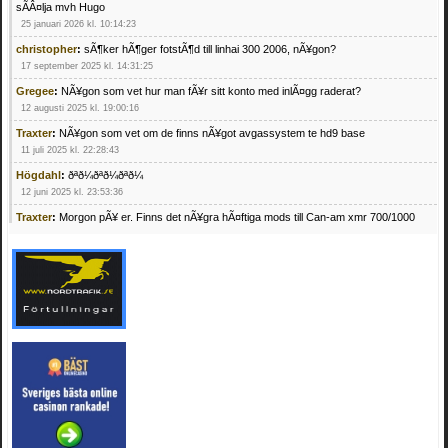
sÃÂ¤lja mvh Hugo
25 januari 2026 kl. 10:14:23
christopher
:
sÃ¶ker hÃ¶ger fotstÃ¶d till linhai 300 2006, nÃ¥gon?
17 september 2025 kl. 14:31:25
Gregee
:
NÃ¥gon som vet hur man fÃ¥r sitt konto med inlÃ¤gg raderat?
12 augusti 2025 kl. 19:00:16
Traxter
:
NÃ¥gon som vet om de finns nÃ¥got avgassystem te hd9 base
11 juli 2025 kl. 22:28:43
Högdahl
:
ðªð¼ðªð¼ðªð¼
12 juni 2025 kl. 23:53:36
Traxter
:
Morgon pÃ¥ er. Finns det nÃ¥gra hÃ¤ftiga mods till Can-am xmr 700/1000
24 februari 2025 kl. 10:23:25
Mrhandsome
:
SÃ¶ker defekta/trasiga fyrhjulingar. Jag betalar bra och du kan nÃ¥ mig
pÃ¥ 0709955029 eller hv.alexandersson@gmail.com ifall du har en som du vill sÃ¤lja
mvh Hugo
21 februari 2025 kl. 09:25:52
Oscar5
:
NÃ¥gon som vet vad man kan begÃ¤ra fÃ¶r en Honda TRX 350 FE 2005
med snÃ¶blad som fungerar utmÃ¤rkt .Har Ã¤rft den
4 februari 2025 kl. 19:20:50
Oscar5
:
44
4 februari 2025 kl. 19:15:36
Greger59
:
NÃ¤gon som vet har en Cetek 500 EFI