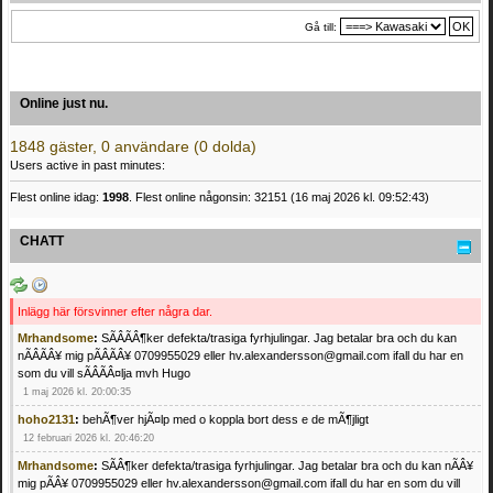
Gå till:
Online just nu.
1848 gäster, 0 användare (0 dolda)
Users active in past minutes:
Flest online idag:
1998
. Flest online någonsin: 32151 (16 maj 2026 kl. 09:52:43)
CHATT
Inlägg här försvinner efter några dar.
Mrhandsome
:
SÃÂÃÂ¶ker defekta/trasiga fyrhjulingar. Jag betalar bra och du kan
nÃÂÃÂ¥ mig pÃÂÃÂ¥ 0709955029 eller hv.alexandersson@gmail.com ifall du har en
som du vill sÃÂÃÂ¤lja mvh Hugo
1 maj 2026 kl. 20:00:35
hoho2131
:
behÃ¶ver hjÃ¤lp med o koppla bort dess e de mÃ¶jligt
12 februari 2026 kl. 20:46:20
Mrhandsome
:
SÃÂ¶ker defekta/trasiga fyrhjulingar. Jag betalar bra och du kan nÃÂ¥
mig pÃÂ¥ 0709955029 eller hv.alexandersson@gmail.com ifall du har en som du vill