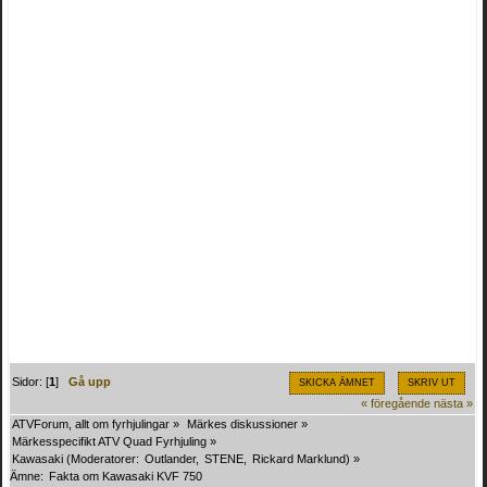
Sidor: [
1
]
Gå upp
SKICKA ÄMNET
SKRIV UT
« föregående
nästa »
ATVForum, allt om fyrhjulingar
»
Märkes diskussioner
»
Märkesspecifikt ATV Quad Fyrhjuling
»
Kawasaki
(Moderatorer:
Outlander
,
STENE
,
Rickard Marklund
) »
Ämne:
Fakta om Kawasaki KVF 750