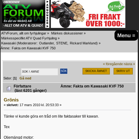
ATVForum, allt om fyrhjulingar
»
Märkes diskussioner
»
Menu ≡
Märkesspecifikt ATV Quad Fyrhjuling
»
Kawasaki
(Moderatorer:
Outlander
,
STENE
,
Rickard Marklund
) »
Ämne:
Fakta om Kawasaki KVF 750
« föregående
nästa »
SKICKA ÄMNET
SKRIV UT
Sidor: [
1
]
Gå ned
Författare
Ämne: Fakta om Kawasaki KVF 750
(läst 6201 gånger)
Grönis
«
skrivet:
17 mars 2010 kl. 20:53:33 »
Tänke vi kunde göra en tråd om lite faktasaker till kawan.
Tex
Oljemängd motor: