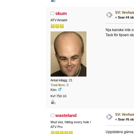
SV: Vevhus
skum
«
Svar #4 sk
ATV Amatör
Nja kanske inte o
Tack för tipsen ska
Antal inlägg: 21
Total likes: 0
Kön:
Kvf 750-10
SV: Vevhus
wasteland
«
Svar #5 sk
Mud slut, hitting every hole !
ATV Pro
Uppdatera gärna 