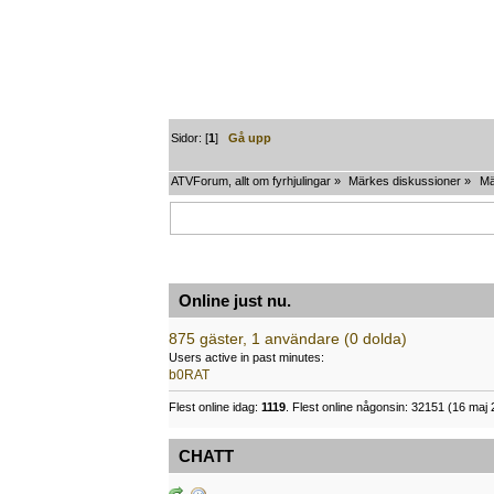
Sidor: [
1
]
Gå upp
ATVForum, allt om fyrhjulingar
»
Märkes diskussioner
»
Mä
Online just nu.
875 gäster, 1 användare (0 dolda)
Users active in past minutes:
b0RAT
Flest online idag:
1119
. Flest online någonsin: 32151 (16 maj 
CHATT