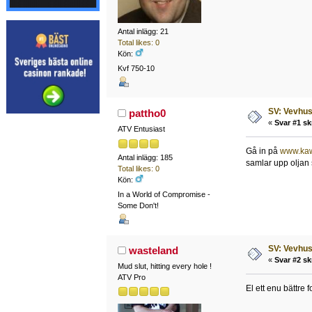
Antal inlägg: 21
Total likes: 0
Kön:
Kvf 750-10
SV: Vevhus
pattho0
«
Svar #1 sk
ATV Entusiast
Gå in på
www.kaw
Antal inlägg: 185
samlar upp oljan s
Total likes: 0
Kön:
In a World of Compromise -
Some Don't!
SV: Vevhus
wasteland
«
Svar #2 sk
Mud slut, hitting every hole !
ATV Pro
El ett enu bättre