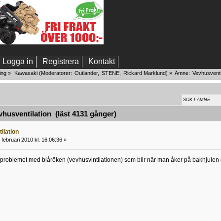
Logga in
Registrera
Kontakt
ing
»
Kawasaki
(Moderatorer:
Outlander
,
STENE
,
Rickard Marklund
) »
Ämne:
Vevhusventi
usventilation (läst 4131 gånger)
ilation
februari 2010 kl. 16:06:36 »
problemet med blåröken (vevhusvintilationen) som blir när man åker på bakhjulen ell