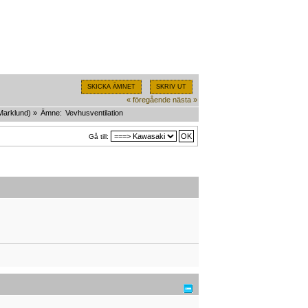
SKICKA ÄMNET
SKRIV UT
« föregående
nästa »
Marklund
) »
Ämne:
Vevhusventilation
Gå till: