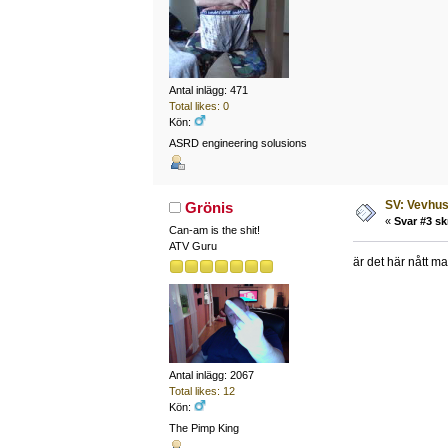
Antal inlägg: 471
Total likes: 0
Kön:
ASRD engineering solusions
SV: Vevhus
Grönis
«
Svar #3 sk
Can-am is the shit!
ATV Guru
är det här nått m
Antal inlägg: 2067
Total likes: 12
Kön:
The Pimp King