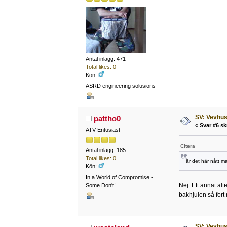
Antal inlägg: 471
Total likes: 0
Kön:
ASRD engineering solusions
SV: Vevhus
pattho0
«
Svar #6 sk
ATV Entusiast
Citera
Antal inlägg: 185
Total likes: 0
är det här nått m
Kön:
In a World of Compromise -
Nej. Ett annat alt
Some Don't!
bakhjulen så fort
SV: Vevhus