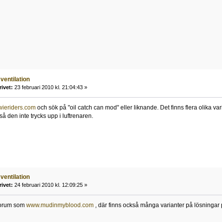
ventilation
rivet:
23 februari 2010 kl. 21:04:43 »
ieriders.com
och sök på "oil catch can mod" eller liknande. Det finns flera olika v
å den inte trycks upp i luftrenaren.
ventilation
rivet:
24 februari 2010 kl. 12:09:25 »
 forum som
www.mudinmyblood.com
, där finns också många varianter på lösningar 