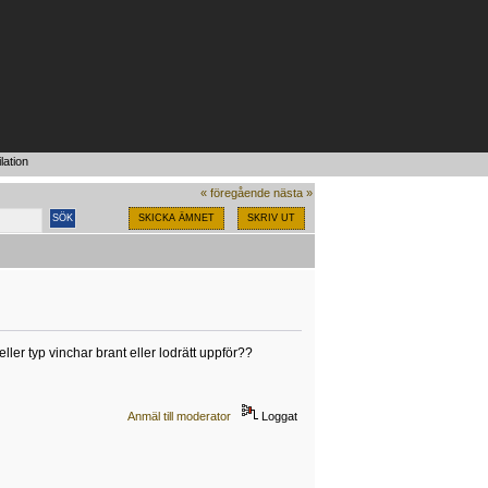
lation
« föregående
nästa »
SKICKA ÄMNET
SKRIV UT
er typ vinchar brant eller lodrätt uppför??
Anmäl till moderator
Loggat