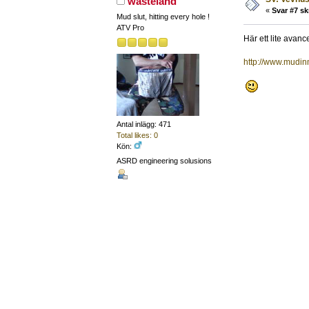
wasteland
«
Svar #7 sk
Mud slut, hitting every hole !
ATV Pro
Här ett lite avan
http://www.mudin
Antal inlägg: 471
Total likes: 0
Kön:
ASRD engineering solusions