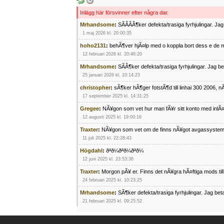
Inlägg här försvinner efter några dar.
Mrhandsome
:
SÃÂÃÂ¶ker defekta/trasiga fyrhjulingar. J
1 maj 2026 kl. 20:00:35
hoho2131
:
behÃ¶ver hjÃ¤lp med o koppla bort dess e de m
12 februari 2026 kl. 20:46:20
Mrhandsome
:
SÃÂ¶ker defekta/trasiga fyrhjulingar. Jag 
25 januari 2026 kl. 10:14:23
christopher
:
sÃ¶ker hÃ¶ger fotstÃ¶d till linhai 300 2006, 
17 september 2025 kl. 14:31:25
Gregee
:
NÃ¥gon som vet hur man fÃ¥r sitt konto med inlÃ
12 augusti 2025 kl. 19:00:16
Traxter
:
NÃ¥gon som vet om de finns nÃ¥got avgassystem
11 juli 2025 kl. 22:28:43
Högdahl
:
ðªð¼ðªð¼ðªð¼
12 juni 2025 kl. 23:53:36
Traxter
:
Morgon pÃ¥ er. Finns det nÃ¥gra hÃ¤ftiga mods ti
24 februari 2025 kl. 10:23:25
Mrhandsome
:
SÃ¶ker defekta/trasiga fyrhjulingar. Jag be
21 februari 2025 kl. 09:25:52
Oscar5
:
NÃ¥gon som vet vad man kan begÃ¤ra fÃ¶r en Ho
4 februari 2025 kl. 19:20:50