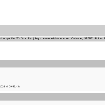
rkesspecifikt ATV Quad Fyrhjuling
»
Kawasaki
(Moderatorer:
Outlander
,
STENE
,
Rickard 
2026 kl. 09:52:43)