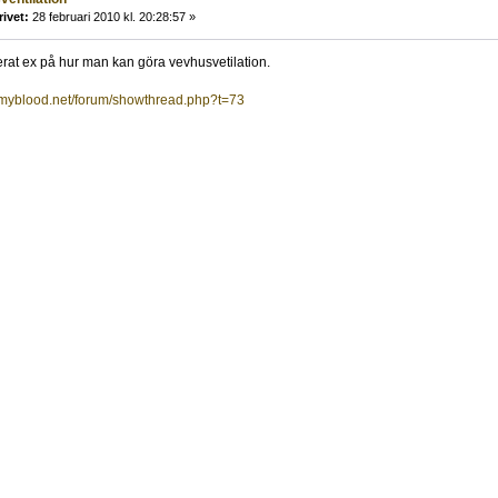
rivet:
28 februari 2010 kl. 20:28:57 »
cerat ex på hur man kan göra vevhusvetilation.
myblood.net/forum/showthread.php?t=73