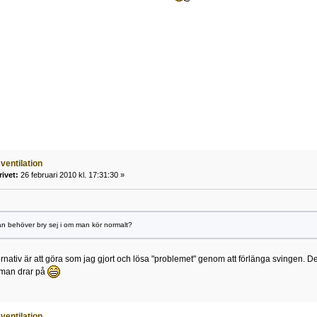
ventilation
rivet:
26 februari 2010 kl. 17:31:30 »
an behöver bry sej i om man kör normalt?
ernativ är att göra som jag gjort och lösa "problemet" genom att förlänga svingen. De
 man drar på
ventilation