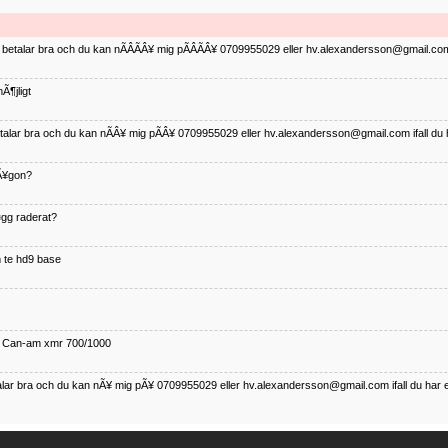
ag betalar bra och du kan nÃÂÃÂ¥ mig pÃÂÃÂ¥ 0709955029 eller hv.alexandersson@gmail.com 
Ã¶jligt
betalar bra och du kan nÃÂ¥ mig pÃÂ¥ 0709955029 eller hv.alexandersson@gmail.com ifall du 
nÃ¥gon?
¤gg raderat?
 te hd9 base
ll Can-am xmr 700/1000
talar bra och du kan nÃ¥ mig pÃ¥ 0709955029 eller hv.alexandersson@gmail.com ifall du har 
nda TRX 350 FE 2005 med snÃ¶blad som fungerar utmÃ¤rkt .Har Ã¤rft den