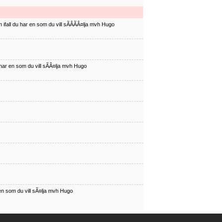
ifall du har en som du vill sÃÂÃÂ¤lja mvh Hugo
har en som du vill sÃÂ¤lja mvh Hugo
en som du vill sÃ¤lja mvh Hugo