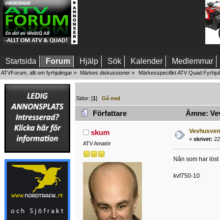
Startsida
Forum
Hjälp
Sök
Kalender
Medlemmar
ATVForum, allt om fyrhjulingar
»
Märkes diskussioner
»
Märkesspecifikt ATV Quad Fyrhjul
Sidor: [
1
]
Gå ned
Författare
Ämne: Vevh
Vevhusvent
skum
«
skrivet:
22 
ATV Amatör
Nån som har löst 
kvf750-10