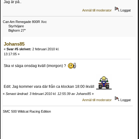
Jag är på..
Anmäl till moderator
Loggat
Can Am Renegade 800R Xxc
Styrhöjare
Bighorn 27"
Johans85
«
Svar #5 skrivet:
2 februari 2010 kl.
13:17:05 »
Ska vi säga onsdag kväll (imorgon) ?
Edit: Jag kommer vara där från ca klockan 18:00 ikväll
«
Senast ändrad: 3 februari 2010 kl. 12:55:39 av Johans85
»
Anmäl till moderator
Loggat
SMC 500 Wildcat Racing Edition