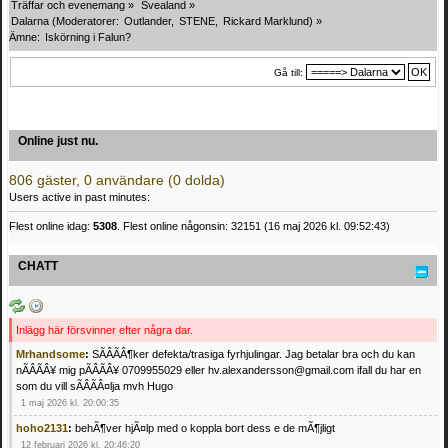
Träffar och evenemang
»
Svealand
»
Dalarna
(Moderatorer:
Outlander
,
STENE
,
Rickard Marklund
) »
Ämne:
Iskörning i Falun?
Gå till:
Online just nu.
806 gäster, 0 användare (0 dolda)
Users active in past minutes:
Flest online idag:
5308
. Flest online någonsin: 32151 (16 maj 2026 kl. 09:52:43)
CHATT
Inlägg här försvinner efter några dar.
Mrhandsome
:
SÃÂÃÂ¶ker defekta/trasiga fyrhjulingar. Jag betalar bra och du kan
nÃÂÃÂ¥ mig pÃÂÃÂ¥ 0709955029 eller hv.alexandersson@gmail.com ifall du har en
som du vill sÃÂÃÂ¤lja mvh Hugo
1 maj 2026 kl. 20:00:35
hoho2131
:
behÃ¶ver hjÃ¤lp med o koppla bort dess e de mÃ¶jligt
12 februari 2026 kl. 20:46:20