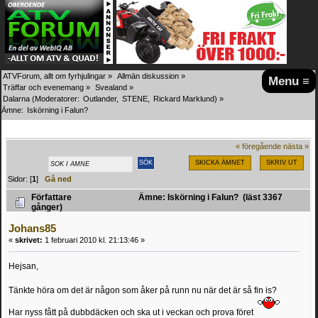
ATVForum, allt om fyrhjulingar
»
Allmän diskussion
»
Menu ≡
Träffar och evenemang
»
Svealand
»
Dalarna
(Moderatorer:
Outlander
,
STENE
,
Rickard Marklund
) »
Ämne:
Iskörning i Falun?
« föregående
nästa »
SKICKA ÄMNET
SKRIV UT
Sidor: [
1
]
Gå ned
Författare
Ämne: Iskörning i Falun? (läst 3367
gånger)
Johans85
«
skrivet:
1 februari 2010 kl. 21:13:46 »
Hejsan,
Tänkte höra om det är någon som åker på runn nu när det är så fin is?
Har nyss fått på dubbdäcken och ska ut i veckan och prova föret