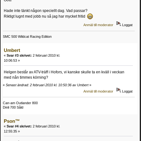
Hade inte tänkt någon speciellt dag. Vad passar?
Riktigt lugnt med jobb nu så jag har mycket fritid
Anmäl till moderator
Loggat
SMC 500 Wildcat Racing Edition
Umbert
«
Svar #3 skrivet:
2 februari 2010 kl.
10:06:53 »
Helgen består av ATV-träff i Hofors, vi kanske skulle ta en kväll i veckan
med nån timmes körning?
«
Senast ändrad: 2 februari 2010 kl. 10:50:36 av Umbert
»
Anmäl till moderator
Loggat
Can-am Outlander 800
Dinli 700 Såld
Pson™
«
Svar #4 skrivet:
2 februari 2010 kl.
12:55:35 »