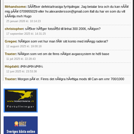
Mrhandsome
:
SÃÂ¶ker defekta/trasiga fyrhjulingar. Jag betalar bra och du kan nÃÂ¥
mig pÃÂ¥ 0709955029 eller hv.alexandersson@gmail.com ifall du har en som du vill
sÃÂ¤lja mvh Hugo
25 januari 2026 kl. 10:14:23
christopher
:
sÃ¶ker hÃ¶ger fotstÃ¶d till linhai 300 2006, nÃ¥gon?
17 september 2025 kl. 14:31:25
Gregee
:
NÃ¥gon som vet hur man fÃ¥r sitt konto med inlÃ¤gg raderat?
12 augusti 2025 kl. 19:00:16
Traxter
:
NÃ¥gon som vet om de finns nÃ¥got avgassystem te hd9 base
11 juli 2025 kl. 22:28:43
Högdahl
:
ðªð¼ðªð¼ðªð¼
12 juni 2025 kl. 23:53:36
Traxter
:
Morgon pÃ¥ er. Finns det nÃ¥gra hÃ¤ftiga mods till Can-am xmr 700/1000
24 februari 2025 kl. 10:23:25
Mrhandsome
:
SÃ¶ker defekta/trasiga fyrhjulingar. Jag betalar bra och du kan nÃ¥ mig
pÃ¥ 0709955029 eller hv.alexandersson@gmail.com ifall du har en som du vill sÃ¤lja
mvh Hugo
21 februari 2025 kl. 09:25:52
Oscar5
:
NÃ¥gon som vet vad man kan begÃ¤ra fÃ¶r en Honda TRX 350 FE 2005
med snÃ¶blad som fungerar utmÃ¤rkt .Har Ã¤rft den
4 februari 2025 kl. 19:20:50
Oscar5
:
44