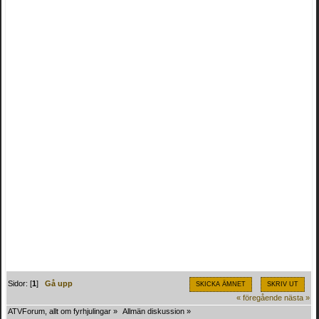
Sidor: [
1
]
Gå upp
SKICKA ÄMNET
SKRIV UT
« föregående
nästa »
ATVForum, allt om fyrhjulingar
»
Allmän diskussion
»