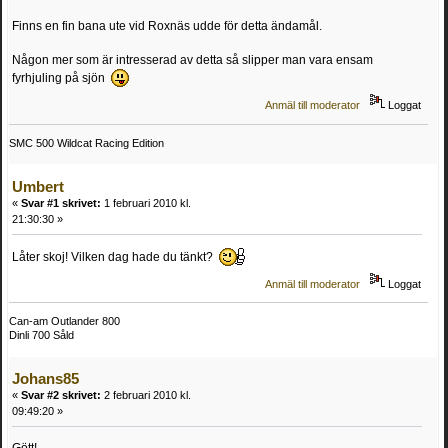
Finns en fin bana ute vid Roxnäs udde för detta ändamål.
Någon mer som är intresserad av detta så slipper man vara ensam
fyrhjuling på sjön
Anmäl till moderator
Loggat
SMC 500 Wildcat Racing Edition
Umbert
«
Svar #1 skrivet:
1 februari 2010 kl.
21:30:30 »
Låter skoj! Vilken dag hade du tänkt?
Anmäl till moderator
Loggat
Can-am Outlander 800
Dinli 700 Såld
Johans85
«
Svar #2 skrivet:
2 februari 2010 kl.
09:49:20 »
Gött!