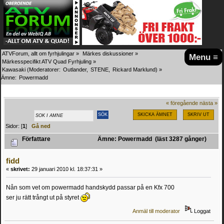
ATVForum, allt om fyrhjulingar
»
Märkes diskussioner
»
Menu ≡
Märkesspecifikt ATV Quad Fyrhjuling
»
Kawasaki
(Moderatorer:
Outlander
,
STENE
,
Rickard Marklund
) »
Ämne:
Powermadd
« föregående
nästa »
SKICKA ÄMNET
SKRIV UT
Sidor: [
1
]
Gå ned
Författare
Ämne: Powermadd (läst 3287 gånger)
fidd
«
skrivet:
29 januari 2010 kl. 18:37:31 »
Nån som vet om powermadd handskydd passar på en Kfx 700
ser ju rätt trångt ut på styret
Anmäl till moderator
Loggat