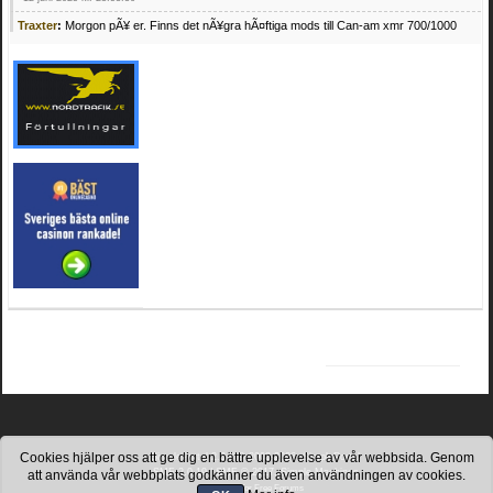
Traxter
:
Morgon pÃ¥ er. Finns det nÃ¥gra hÃ¤ftiga mods till Can-am xmr 700/1000
24 februari 2025 kl. 10:23:25
Mrhandsome
:
SÃ¶ker defekta/trasiga fyrhjulingar. Jag betalar bra och du kan nÃ¥ mig
pÃ¥ 0709955029 eller hv.alexandersson@gmail.com ifall du har en som du vill sÃ¤lja
mvh Hugo
21 februari 2025 kl. 09:25:52
Oscar5
:
NÃ¥gon som vet vad man kan begÃ¤ra fÃ¶r en Honda TRX 350 FE 2005
med snÃ¶blad som fungerar utmÃ¤rkt .Har Ã¤rft den
4 februari 2025 kl. 19:20:50
Oscar5
:
44
4 februari 2025 kl. 19:15:36
Greger59
:
NÃ¤gon som vet har en Cetek 500 EFI
15 januari 2025 kl. 23:49:44
Mrhandsome
:
SÃÂ¶ker defekta/trasiga fyrhjulingar. Jag betalar bra och du kan nÃÂ¥
mig pÃÂ¥ 0709955029 eller hv.alexandersson@gmail.com ifall du har en som du vill
sÃÂ¤lja mvh Hugo
4 januari 2025 kl. 00:28:39
kampersvik
:
schema vaccumssangar cf moto 500 2013
26 november 2024 kl. 17:48:35
trailboss
:
Hej. sÃ¶ker instruktionsbok Polaris TrailBoss 250-89
3 oktober 2024 kl. 12:08:54
Cookies hjälper oss att ge dig en bättre upplevelse av vår webbsida. Genom
SimplePortal 2.3.8 © 2008-2026, SimplePortal
SMF 2.0.19
|
SMF © 2017
,
Simple Machines
att använda vår webbplats godkänner du även användningen av cookies.
Mrhandsome
:
SÃ¶ker defekta/trasiga fyrhjulingar. Jag betalar bra och du kan nÃ¥ mig
SMFAds
for
Free Forums