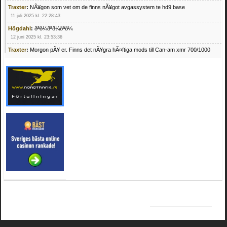
Traxter
:
NÃ¥gon som vet om de finns nÃ¥got avgassystem te hd9 base
11 juli 2025 kl. 22:28:43
Högdahl
:
ðªð¼ðªð¼ðªð¼
12 juni 2025 kl. 23:53:36
Traxter
:
Morgon pÃ¥ er. Finns det nÃ¥gra hÃ¤ftiga mods till Can-am xmr 700/1000
24 februari 2025 kl. 10:23:25
Mrhandsome
:
SÃ¶ker defekta/trasiga fyrhjulingar. Jag betalar bra och du kan nÃ¥ mig
pÃ¥ 0709955029 eller hv.alexandersson@gmail.com ifall du har en som du vill sÃ¤lja
mvh Hugo
21 februari 2025 kl. 09:25:52
Oscar5
:
NÃ¥gon som vet vad man kan begÃ¤ra fÃ¶r en Honda TRX 350 FE 2005
med snÃ¶blad som fungerar utmÃ¤rkt .Har Ã¤rft den
4 februari 2025 kl. 19:20:50
Oscar5
:
44
4 februari 2025 kl. 19:15:36
Greger59
:
NÃ¤gon som vet har en Cetek 500 EFI
15 januari 2025 kl. 23:49:44
Mrhandsome
:
SÃÂ¶ker defekta/trasiga fyrhjulingar. Jag betalar bra och du kan nÃÂ¥
mig pÃÂ¥ 0709955029 eller hv.alexandersson@gmail.com ifall du har en som du vill
sÃÂ¤lja mvh Hugo
4 januari 2025 kl. 00:28:39
kampersvik
:
schema vaccumssangar cf moto 500 2013
26 november 2024 kl. 17:48:35