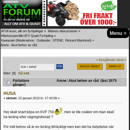
ATVForum, allt om fyrhjulingar
»
Märkes diskussioner
»
Menu ≡
Märkesspecifikt ATV Quad Fyrhjuling
»
Kawasaki
(Moderatorer:
Outlander
,
STENE
,
Rickard Marklund
) »
Ämne:
Akut behov av råd
« föregående
nästa »
SKICKA ÄMNET
SKRIV UT
Sidor: [
1
]
Gå ned
Författare
Ämne: Akut behov av råd (läst 2675
gånger)
HUSA
«
skrivet:
22 januari 2010 kl. 17:43:09 »
Hej skall snart köpa en KVF 750
, men är lite osäker om man skall
ha teräng eller vägregistrerad ?
För mitt behov så är en teräng tillräckligt men kan det ha betydelse när