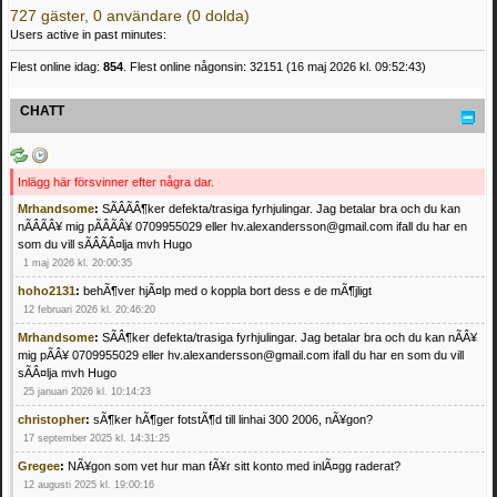
727 gäster, 0 användare (0 dolda)
Users active in past minutes:
Flest online idag:
854
. Flest online någonsin: 32151 (16 maj 2026 kl. 09:52:43)
CHATT
Inlägg här försvinner efter några dar.
Mrhandsome
:
SÃÂÃÂ¶ker defekta/trasiga fyrhjulingar. Jag betalar bra och du kan
nÃÂÃÂ¥ mig pÃÂÃÂ¥ 0709955029 eller hv.alexandersson@gmail.com ifall du har en
som du vill sÃÂÃÂ¤lja mvh Hugo
1 maj 2026 kl. 20:00:35
hoho2131
:
behÃ¶ver hjÃ¤lp med o koppla bort dess e de mÃ¶jligt
12 februari 2026 kl. 20:46:20
Mrhandsome
:
SÃÂ¶ker defekta/trasiga fyrhjulingar. Jag betalar bra och du kan nÃÂ¥
mig pÃÂ¥ 0709955029 eller hv.alexandersson@gmail.com ifall du har en som du vill
sÃÂ¤lja mvh Hugo
25 januari 2026 kl. 10:14:23
christopher
:
sÃ¶ker hÃ¶ger fotstÃ¶d till linhai 300 2006, nÃ¥gon?
17 september 2025 kl. 14:31:25
Gregee
:
NÃ¥gon som vet hur man fÃ¥r sitt konto med inlÃ¤gg raderat?
12 augusti 2025 kl. 19:00:16