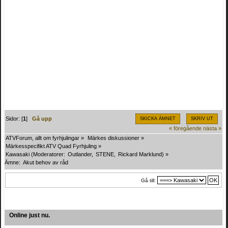
Sidor: [
1
]
Gå upp
SKICKA ÄMNET
SKRIV UT
« föregående
nästa »
ATVForum, allt om fyrhjulingar
»
Märkes diskussioner
»
Märkesspecifikt ATV Quad Fyrhjuling
»
Kawasaki
(Moderatorer:
Outlander
,
STENE
,
Rickard Marklund
) »
Ämne:
Akut behov av råd
Gå till:
Online just nu.