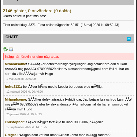
2146 gäster, 0 användare (0 dolda)
Users active in past minutes:
Flest online idag:
2271
. Flest online någonsin: 32151 (16 maj 2026 kl. 09:52:43)
CHATT
Inlägg här försvinner efter några dar.
Mrhandsome
:
SÃÂÃÂ¶ker defekta/trasiga fyrhjulingar. Jag betalar bra och du kan
nÃÂÃÂ¥ mig pÃÂÃÂ¥ 0709955029 eller hv.alexandersson@gmail.com ifall du har en
som du vill sÃÂÃÂ¤lja mvh Hugo
1 maj 2026 kl. 20:00:35
hoho2131
:
behÃ¶ver hjÃ¤lp med o koppla bort dess e de mÃ¶jligt
12 februari 2026 kl. 20:46:20
Mrhandsome
:
SÃÂ¶ker defekta/trasiga fyrhjulingar. Jag betalar bra och du kan nÃÂ¥
mig pÃÂ¥ 0709955029 eller hv.alexandersson@gmail.com ifall du har en som du vill
sÃÂ¤lja mvh Hugo
25 januari 2026 kl. 10:14:23
christopher
:
sÃ¶ker hÃ¶ger fotstÃ¶d till linhai 300 2006, nÃ¥gon?
17 september 2025 kl. 14:31:25
Gregee
:
NÃ¥gon som vet hur man fÃ¥r sitt konto med inlÃ¤gg raderat?