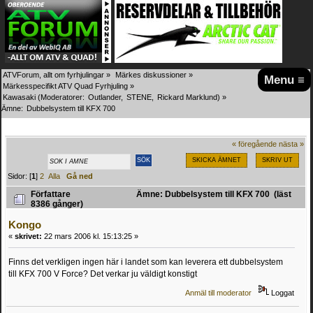
ATVForum, allt om fyrhjulingar
»
Märkes diskussioner
»
Menu ≡
Märkesspecifikt ATV Quad Fyrhjuling
»
Kawasaki
(Moderatorer:
Outlander
,
STENE
,
Rickard Marklund
) »
Ämne:
Dubbelsystem till KFX 700
« föregående
nästa »
SKICKA ÄMNET
SKRIV UT
Sidor: [
1
]
2
Alla
Gå ned
Författare
Ämne: Dubbelsystem till KFX 700 (läst
8386 gånger)
Kongo
«
skrivet:
22 mars 2006 kl. 15:13:25 »
Finns det verkligen ingen här i landet som kan leverera ett dubbelsystem
till KFX 700 V Force? Det verkar ju väldigt konstigt
Anmäl till moderator
Loggat