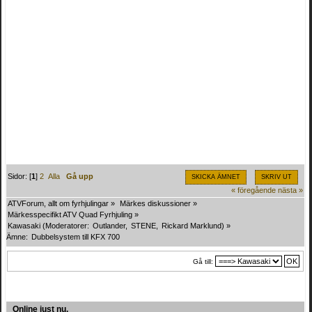
Sidor: [
1
]
2
Alla
Gå upp
SKICKA ÄMNET
SKRIV UT
« föregående
nästa »
ATVForum, allt om fyrhjulingar
»
Märkes diskussioner
»
Märkesspecifikt ATV Quad Fyrhjuling
»
Kawasaki
(Moderatorer:
Outlander
,
STENE
,
Rickard Marklund
) »
Ämne:
Dubbelsystem till KFX 700
Gå till:
Online just nu.