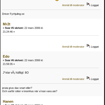
Anmäl till moderator
Loggat
Driver Fyrhjuling.se
Mr2t
«
Svar #5 skrivet:
22 mars 2006 kl.
21:24:46 »
Anmäl till moderator
Loggat
Edo
«
Svar #6 skrivet:
22 mars 2006 kl.
21:59:35 »
J*vlar vÃ¡ häftigt 8O
Anmäl till moderator
Loggat
pruta grus dax snart eller?
Och varför sitter vi inomhus när vi kan vara ute?
Hanen