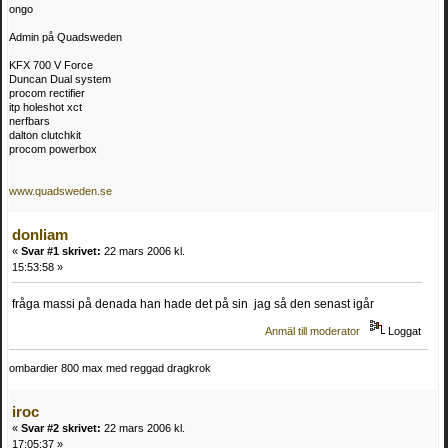
ongo
Admin på Quadsweden
KFX 700 V Force
Duncan Dual system
procom rectifier
itp holeshot xct
nerfbars
dalton clutchkit
procom powerbox
www.quadsweden.se
donliam
«
Svar #1 skrivet:
22 mars 2006 kl.
15:53:58 »
fråga massi på denada han hade det på sin jag så den senast igår
Anmäl till moderator
Loggat
ombardier 800 max med reggad dragkrok
iroc
«
Svar #2 skrivet:
22 mars 2006 kl.
17:05:37 »