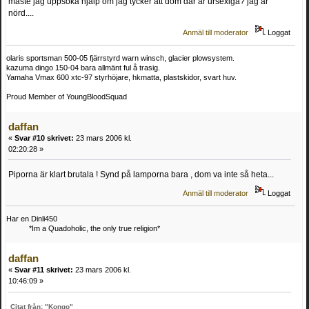
måste jag uppsöka hjälp om jag tycker att dom där är ursexiga? jag är
nörd....
Anmäl till moderator
Loggat
olaris sportsman 500-05 fjärrstyrd warn winsch, glacier plowsystem.
kazuma dingo 150-04 bara allmänt ful å trasig.
Yamaha Vmax 600 xtc-97 styrhöjare, hkmatta, plastskidor, svart huv.
Proud Member of YoungBloodSquad
daffan
«
Svar #10 skrivet:
23 mars 2006 kl.
02:20:28 »
Piporna är klart brutala ! Synd på lamporna bara , dom va inte så heta...
Anmäl till moderator
Loggat
Har en Dinli450
*Im a Quadoholic, the only true religion*
daffan
«
Svar #11 skrivet:
23 mars 2006 kl.
10:46:09 »
Citat från: "Kongo"