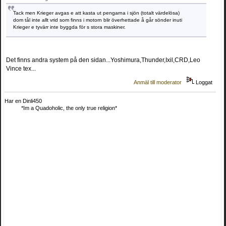
Tack men Krieger avgas e att kasta ut pengarna i sjön (totalt värdelösa)
dom tål inte allt vrid som finns i motorn blir överhettade å går sönder inuti
Krieger e tyvärr inte byggda för s stora maskiner.
Det finns andra system på den sidan...Yoshimura,Thunder,Ixil,CRD,Leo
Vince tex...
Anmäl till moderator
Loggat
Har en Dinli450
*Im a Quadoholic, the only true religion*