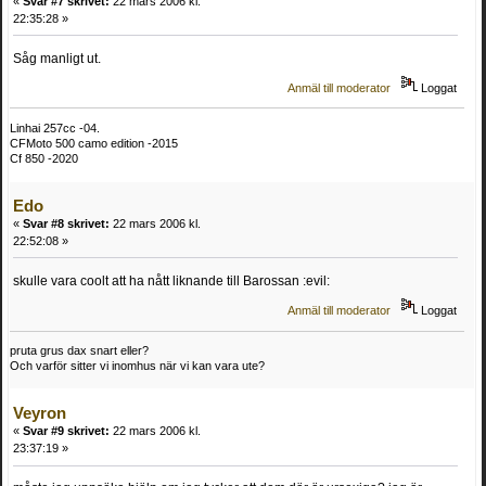
«
Svar #7 skrivet:
22 mars 2006 kl.
22:35:28 »
Såg manligt ut.
Anmäl till moderator
Loggat
Linhai 257cc -04.
CFMoto 500 camo edition -2015
Cf 850 -2020
Edo
«
Svar #8 skrivet:
22 mars 2006 kl.
22:52:08 »
skulle vara coolt att ha nått liknande till Barossan :evil:
Anmäl till moderator
Loggat
pruta grus dax snart eller?
Och varför sitter vi inomhus när vi kan vara ute?
Veyron
«
Svar #9 skrivet:
22 mars 2006 kl.
23:37:19 »