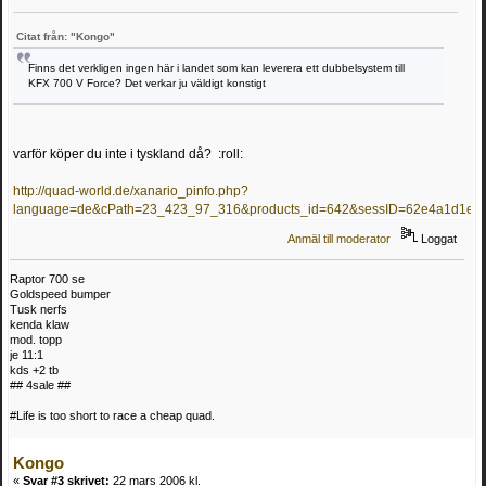
Citat från: "Kongo"
Finns det verkligen ingen här i landet som kan leverera ett dubbelsystem till
KFX 700 V Force? Det verkar ju väldigt konstigt
varför köper du inte i tyskland då? :roll:
http://quad-world.de/xanario_pinfo.php?
language=de&cPath=23_423_97_316&products_id=642&sessID=62e4a1d1e
Anmäl till moderator
Loggat
Raptor 700 se
Goldspeed bumper
Tusk nerfs
kenda klaw
mod. topp
je 11:1
kds +2 tb
## 4sale ##
#Life is too short to race a cheap quad.
Kongo
«
Svar #3 skrivet:
22 mars 2006 kl.