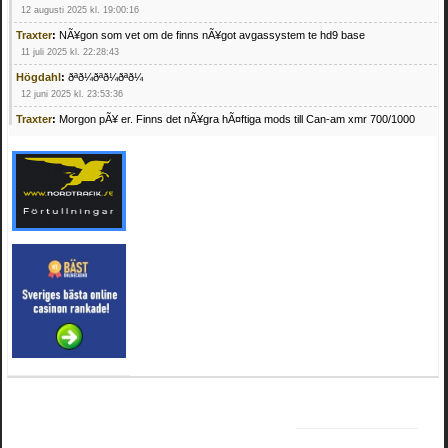
12 augusti 2025 kl. 19:00:16
Traxter
:
NÃ¥gon som vet om de finns nÃ¥got avgassystem te hd9 base
11 juli 2025 kl. 22:28:43
Högdahl
:
ðªð¼ðªð¼ðªð¼
12 juni 2025 kl. 23:53:36
Traxter
:
Morgon pÃ¥ er. Finns det nÃ¥gra hÃ¤ftiga mods till Can-am xmr 700/1000
24 februari 2025 kl. 10:23:25
Mrhandsome
:
SÃ¶ker defekta/trasiga fyrhjulingar. Jag betalar bra och du kan nÃ¥ mig
pÃ¥ 0709955029 eller hv.alexandersson@gmail.com ifall du har en som du vill sÃ¤lja
mvh Hugo
21 februari 2025 kl. 09:25:52
Oscar5
:
NÃ¥gon som vet vad man kan begÃ¤ra fÃ¶r en Honda TRX 350 FE 2005
med snÃ¶blad som fungerar utmÃ¤rkt .Har Ã¤rft den
4 februari 2025 kl. 19:20:50
Oscar5
:
44
4 februari 2025 kl. 19:15:36
Greger59
:
NÃ¤gon som vet har en Cetek 500 EFI
15 januari 2025 kl. 23:49:44
Mrhandsome
:
SÃÂ¶ker defekta/trasiga fyrhjulingar. Jag betalar bra och du kan nÃÂ¥
mig pÃÂ¥ 0709955029 eller hv.alexandersson@gmail.com ifall du har en som du vill
sÃÂ¤lja mvh Hugo
4 januari 2025 kl. 00:28:39