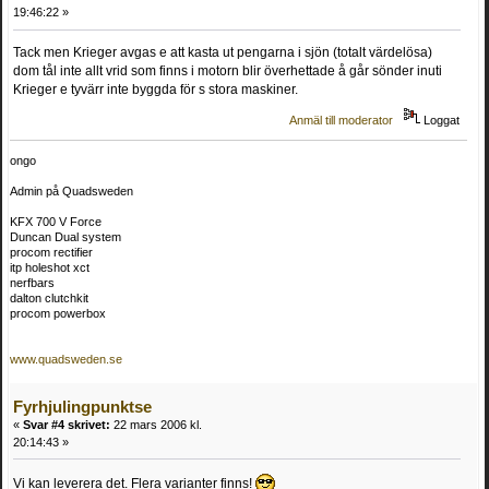
19:46:22 »
Tack men Krieger avgas e att kasta ut pengarna i sjön (totalt värdelösa)
dom tål inte allt vrid som finns i motorn blir överhettade å går sönder inuti
Krieger e tyvärr inte byggda för s stora maskiner.
Anmäl till moderator
Loggat
ongo
Admin på Quadsweden
KFX 700 V Force
Duncan Dual system
procom rectifier
itp holeshot xct
nerfbars
dalton clutchkit
procom powerbox
www.quadsweden.se
Fyrhjulingpunktse
«
Svar #4 skrivet:
22 mars 2006 kl.
20:14:43 »
Vi kan leverera det. Flera varianter finns!