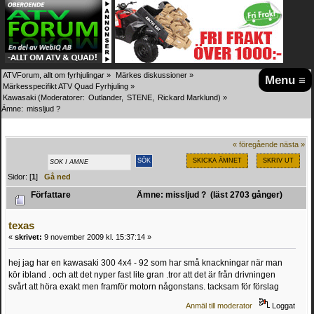
ATVForum, allt om fyrhjulingar
»
Märkes diskussioner
»
Menu ≡
Märkesspecifikt ATV Quad Fyrhjuling
»
Kawasaki
(Moderatorer:
Outlander
,
STENE
,
Rickard Marklund
) »
Ämne:
missljud ?
« föregående
nästa »
SKICKA ÄMNET
SKRIV UT
Sidor: [
1
]
Gå ned
Författare
Ämne: missljud ? (läst 2703 gånger)
texas
«
skrivet:
9 november 2009 kl. 15:37:14 »
hej jag har en kawasaki 300 4x4 - 92 som har små knackningar när man
kör ibland . och att det nyper fast lite gran .tror att det är från drivningen
svårt att höra exakt men framför motorn någonstans. tacksam för förslag
Anmäl till moderator
Loggat