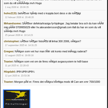
som du vill sÃÂÃÂ¤lja mvh Hugo
1 maj 2026 kl. 20:00:35
hoho2131
:
behÃ¶ver hjÃ¤lp med o koppla bort dess e de mÃ¶jligt
12 februari 2026 kl. 20:46:20
Mrhandsome
:
SÃÂ¶ker defekta/trasiga fyrhjulingar. Jag betalar bra och du kan nÃÂ¥
mig pÃÂ¥ 0709955029 eller hv.alexandersson@gmail.com ifall du har en som du vill
sÃÂ¤lja mvh Hugo
25 januari 2026 kl. 10:14:23
christopher
:
sÃ¶ker hÃ¶ger fotstÃ¶d till linhai 300 2006, nÃ¥gon?
17 september 2025 kl. 14:31:25
Gregee
:
NÃ¥gon som vet hur man fÃ¥r sitt konto med inlÃ¤gg raderat?
12 augusti 2025 kl. 19:00:16
Traxter
:
NÃ¥gon som vet om de finns nÃ¥got avgassystem te hd9 base
11 juli 2025 kl. 22:28:43
Högdahl
:
ðªð¼ðªð¼ðªð¼
12 juni 2025 kl. 23:53:36
Traxter
:
Morgon pÃ¥ er. Finns det nÃ¥gra hÃ¤ftiga mods till Can-am xmr 700/1000
24 februari 2025 kl. 10:23:25
Mrhandsome
:
SÃ¶ker defekta/trasiga fyrhjulingar. Jag betalar bra och du kan nÃ¥ mig
pÃ¥ 0709955029 eller hv.alexandersson@gmail.com ifall du har en som du vill sÃ¤lja
mvh Hugo
21 februari 2025 kl. 09:25:52