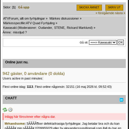
Sidor: [
1
]
Gå upp
SKICKA ÄMNET
SKRIV UT
« föregående
nästa »
ATVForum, allt om fyrhjulingar
»
Märkes diskussioner
»
Märkesspecifikt ATV Quad Fyrhjuling
»
Kawasaki
(Moderatorer:
Outlander
,
STENE
,
Rickard Marklund
) »
Ämne:
missljud ?
Gå till:
Online just nu.
942 gäster, 0 användare (0 dolda)
Users active in past minutes:
Flest online idag:
1113
. Flest online någonsin: 32151 (16 maj 2026 kl. 09:52:43)
CHATT
Inlägg här försvinner efter några dar.
Mrhandsome
:
SÃÂÃÂ¶ker defekta/trasiga fyrhjulingar. Jag betalar bra och du kan
nÃÂÃÂ¥ mig pÃÂÃÂ¥ 0709955029 eller hv.alexandersson@gmail.com ifall du har en