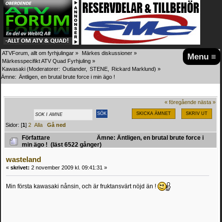
ATVForum, allt om fyrhjulingar
»
Märkes diskussioner
»
Menu ≡
Märkesspecifikt ATV Quad Fyrhjuling
»
Kawasaki
(Moderatorer:
Outlander
,
STENE
,
Rickard Marklund
) »
Ämne:
Äntligen, en brutal brute force i min ägo !
« föregående
nästa »
SKICKA ÄMNET
SKRIV UT
Sidor: [
1
]
2
Alla
Gå ned
Författare
Ämne: Äntligen, en brutal brute force i
min ägo ! (läst 6522 gånger)
wasteland
«
skrivet:
2 november 2009 kl. 09:41:31 »
Min första kawasaki nånsin, och är fruktansvärt nöjd än !