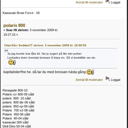
Anmäl till moderator
Loggat
Kawasaki Brute Force - 05
polaris 800
«
Svar #8 skrivet:
3 november 2009 kl.
19:27:15 »
Citat från: freddan77 skrivet 3 november 2009 kl. 16:00:53
Ja jag kunde inta låta bli. Var ju sugen på lite mer pulver.
Lyckades även övertala brossan å köpa en. Så vi beställde var sin.
kapitalister!!he he. då tar du med brossan nästa gång
Anmäl till moderator
Loggat
Renegade 800-10
Polaris rzr 800-09 såld
polaris 800 -10 såld
polaris 800 dlx-06 såld
polaris 850 xp-09 såld
Polaris 700 x2-08 såld
Polaris 450-06 såld
Polaris 90-04 såld
kawasaki 300 såld
Dinli Dino 50-04 såld