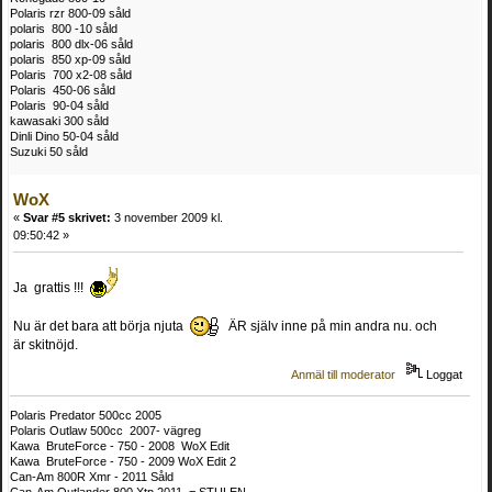
Polaris rzr 800-09 såld
polaris 800 -10 såld
polaris 800 dlx-06 såld
polaris 850 xp-09 såld
Polaris 700 x2-08 såld
Polaris 450-06 såld
Polaris 90-04 såld
kawasaki 300 såld
Dinli Dino 50-04 såld
Suzuki 50 såld
WoX
«
Svar #5 skrivet:
3 november 2009 kl.
09:50:42 »
Ja grattis !!!
Nu är det bara att börja njuta
ÄR själv inne på min andra nu. och
är skitnöjd.
Anmäl till moderator
Loggat
Polaris Predator 500cc 2005
Polaris Outlaw 500cc 2007- vägreg
Kawa BruteForce - 750 - 2008 WoX Edit
Kawa BruteForce - 750 - 2009 WoX Edit 2
Can-Am 800R Xmr - 2011 Såld