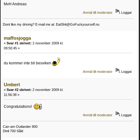
MvH Andreas
Anmäl till moderator
Loggat
Dont like my driving? E-mail me at: EatShit@GoFuckyourself.nu
maffosjogga
«
Svar #1 skrivet:
2 november 2009 kl.
09:50:45 »
du kommer inte bli besviken
Anmäl till moderator
Loggat
Umbert
«
Svar #2 skrivet:
2 november 2009 kl.
11:56:38 »
Congratulations!
Anmäl till moderator
Loggat
Can-am Outlander 800
Dinli 700 Såld