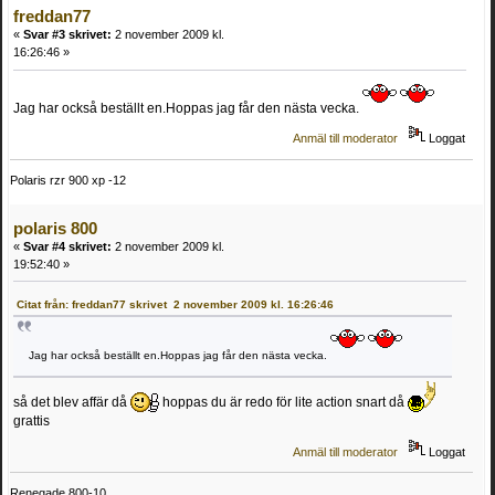
freddan77
«
Svar #3 skrivet:
2 november 2009 kl.
16:26:46 »
Jag har också beställt en.Hoppas jag får den nästa vecka.
Anmäl till moderator
Loggat
Polaris rzr 900 xp -12
polaris 800
«
Svar #4 skrivet:
2 november 2009 kl.
19:52:40 »
Citat från: freddan77 skrivet 2 november 2009 kl. 16:26:46
Jag har också beställt en.Hoppas jag får den nästa vecka.
så det blev affär då
hoppas du är redo för lite action snart då
grattis
Anmäl till moderator
Loggat
Renegade 800-10