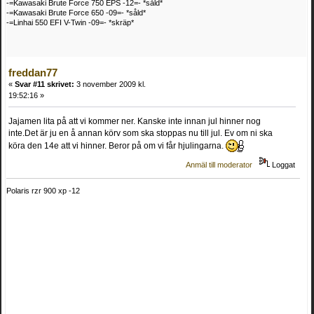
-=Kawasaki Brute Force 750 EPS -12=- *såld*
-=Kawasaki Brute Force 650 -09=- *såld*
-=Linhai 550 EFI V-Twin -09=- *skräp*
freddan77
«
Svar #11 skrivet:
3 november 2009 kl.
19:52:16 »
Jajamen lita på att vi kommer ner. Kanske inte innan jul hinner nog
inte.Det är ju en å annan körv som ska stoppas nu till jul. Ev om ni ska
köra den 14e att vi hinner. Beror på om vi får hjulingarna.
Anmäl till moderator
Loggat
Polaris rzr 900 xp -12