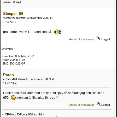
Suzuki 50 såld
Sleeper_86
«
Svar #9 skrivet:
3 november 2009 kl.
19:35:40 »
gratulerar syns vi i o-hamn sen då..
Anmäl till moderator
Loggat
///Jimmy
__________________
Can-Am 800R Max XT-P
Hsun 700 4x4 -08
SMC 300 XLE -07
Paran
«
Svar #10 skrivet:
3 november 2009 kl.
19:43:31 »
Grattis! fina maskiner med bra krut. =) själv så snålade jag och skaffa en
650..
men jag är lika glad för de.. =)
Anmäl till moderator
Loggat
-=CF-Moto Z-Force 800 ex -14=-