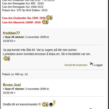
Can-Am Outlander 800 Xtp 2011 = STULEN
Can-Am Renegade Xxc 800 -2010
Can-Am Renegade Xxc 1000 2012
Polaris Ace 570 Sp WoX Edition -2015
Can-Am Outlander Xtp 1000 -2015
Can-Am Maverick 1000R -2015
freddan77
«
Svar #6 skrivet:
3 november 2009 kl.
16:00:53 »
Ja jag kunde inta låta bli. Var ju sugen på lite mer pulver.
Lyckades även övertala brossan å köpa en. Så vi beställde var sin.
Anmäl till moderator
Loggat
Polaris rzr 900 xp -12
Brute-Joel
«
Svar #7 skrivet:
3 november 2009 kl.
16:55:44 »
Grattis till en kanonmaskin !!!