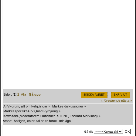
Sidor: [
1
]
2
Alla
Gå upp
SKICKA ÄMNET
SKRIV UT
« föregående
nästa »
ATVForum, allt om fyrhjulingar
»
Märkes diskussioner
»
Märkesspecifikt ATV Quad Fyrhjuling
»
Kawasaki
(Moderatorer:
Outlander
,
STENE
,
Rickard Marklund
) »
Ämne:
Äntligen, en brutal brute force i min ägo !
Gå till: