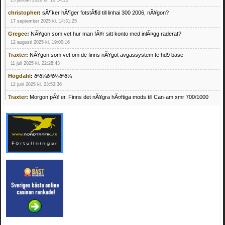
christopher
:
sÃ¶ker hÃ¶ger fotstÃ¶d till linhai 300 2006, nÃ¥gon?
17 september 2025 kl. 14:31:25
Gregee
:
NÃ¥gon som vet hur man fÃ¥r sitt konto med inlÃ¤gg raderat?
12 augusti 2025 kl. 19:00:16
Traxter
:
NÃ¥gon som vet om de finns nÃ¥got avgassystem te hd9 base
11 juli 2025 kl. 22:28:43
Högdahl
:
ðªð¼ðªð¼ðªð¼
12 juni 2025 kl. 23:53:36
Traxter
:
Morgon pÃ¥ er. Finns det nÃ¥gra hÃ¤ftiga mods till Can-am xmr 700/1000
24 februari 2025 kl. 10:23:25
Mrhandsome
:
SÃ¶ker defekta/trasiga fyrhjulingar. Jag betalar bra och du kan nÃ¥ mig
pÃ¥ 0709955029 eller hv.alexandersson@gmail.com ifall du har en som du vill sÃ¤lja
mvh Hugo
21 februari 2025 kl. 09:25:52
Oscar5
:
NÃ¥gon som vet vad man kan begÃ¤ra fÃ¶r en Honda TRX 350 FE 2005
med snÃ¶blad som fungerar utmÃ¤rkt .Har Ã¤rft den
4 februari 2025 kl. 19:20:50
Oscar5
:
44
4 februari 2025 kl. 19:15:36
Greger59
:
NÃ¤gon som vet har en Cetek 500 EFI
15 januari 2025 kl. 23:49:44