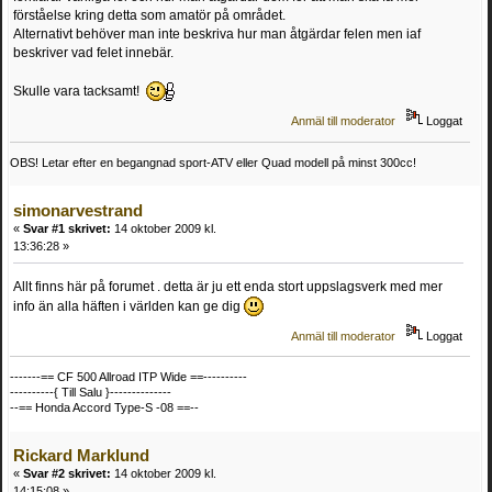
förståelse kring detta som amatör på området.
Alternativt behöver man inte beskriva hur man åtgärdar felen men iaf
beskriver vad felet innebär.
Skulle vara tacksamt!
Anmäl till moderator
Loggat
OBS! Letar efter en begangnad sport-ATV eller Quad modell på minst 300cc!
simonarvestrand
«
Svar #1 skrivet:
14 oktober 2009 kl.
13:36:28 »
Allt finns här på forumet . detta är ju ett enda stort uppslagsverk med mer
info än alla häften i världen kan ge dig
Anmäl till moderator
Loggat
-------== CF 500 Allroad ITP Wide ==----------
----------{ Till Salu }--------------
--== Honda Accord Type-S -08 ==--
Rickard Marklund
«
Svar #2 skrivet:
14 oktober 2009 kl.
14:15:08 »