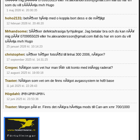
nÃÂÃÂ¥ mig pÃÂÃÂ¥ 0709955029 eller hv.alexandersson@gmail.com ifall du har en
som du vill sÃÂÃÂ¤lja mvh Hugo
1 maj 2026 kl. 20:00:35
hoho2131
:
behÃ¶ver hjÃ¤lp med o koppla bort dess e de mÃ¶jligt
12 februari 2026 kl. 20:46:20
Mrhandsome
:
SÃÂ¶ker defekta/trasiga fyrhjulingar. Jag betalar bra och du kan nÃÂ¥
mig pÃÂ¥ 0709955029 eller hv.alexandersson@gmail.com ifall du har en som du vill
sÃÂ¤lja mvh Hugo
25 januari 2026 kl. 10:14:23
christopher
:
sÃ¶ker hÃ¶ger fotstÃ¶d till linhai 300 2006, nÃ¥gon?
17 september 2025 kl. 14:31:25
Gregee
:
NÃ¥gon som vet hur man fÃ¥r sitt konto med inlÃ¤gg raderat?
12 augusti 2025 kl. 19:00:16
Traxter
:
NÃ¥gon som vet om de finns nÃ¥got avgassystem te hd9 base
11 juli 2025 kl. 22:28:43
Högdahl
:
ðªð¼ðªð¼ðªð¼
12 juni 2025 kl. 23:53:36
Traxter
:
Morgon pÃ¥ er. Finns det nÃ¥gra hÃ¤ftiga mods till Can-am xmr 700/1000
24 februari 2025 kl. 10:23:25
Mrhandsome
:
SÃ¶ker defekta/trasiga fyrhjulingar. Jag betalar bra och du kan nÃ¥ mig
pÃ¥ 0709955029 eller hv.alexandersson@gmail.com ifall du har en som du vill sÃ¤lja
mvh Hugo
21 februari 2025 kl. 09:25:52