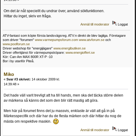
Om det är nåt speciellt du undrar över, använd sökfunktionen.
Hittar du inget, skriv en fråga.
Anmäl till moderator
Loggat
ATV-fantast som köpte första landsvägsreg. ATV:n direkt de blev lagliga. Företagare
som driver "forumen"
www.varmepumpsforum.com
www.atvforum.se
och
www.poolforum.se
Driver webshop för "energijägare"
www.energibutiken.se
Driver offerttjänst för värmepumpsköpare:
www.energioffert.se
Kör: Can-Am MAX 800R XT-P -10
Bor i by utanför Piteå.
Miko
«
Svar #3 skrivet:
14 oktober 2009 kl.
14:39:48 »
Det hade väll varit trevligt att ha till hands, men ska det täcka större delen
av märkena så känns det som den blir rätt mastig att göra.
Men här på forumet finns det ju massvis, enklaste är väll att gå in på
Märkesspecifik och där har du de flesta märken och där hittar du nog de
mästa om respektive maskin.
Anmäl till moderator
Loggat