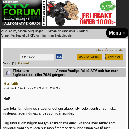
ATVForum, allt om fyrhjulingar
»
Allmän diskussion
»
Skötsel
»
Menu ≡
Ämne:
Vanliga fel på ATV och hur man åtgärdad det
« föregående
nästa »
SKICKA ÄMNET
SKRIV UT
Sidor: [
1
]
Gå ned
Författare
Ämne: Vanliga fel på ATV och hur man
åtgärdad det (läst 7629 gånger)
Rolle85
«
skrivet:
14 oktober 2009 kl. 13:20:09 »
Hej!
Jag letar fyrhjuling och läser endel om glapp i styrleder, ventiler som ska
justeras, lager i drivaxlar osv som går sönder.
Jag undrar om någon har typ ett litet häfte eller liknande med bilder som
förklarar vanliga fel och hur man åtgärdar dem för att man ska få mer