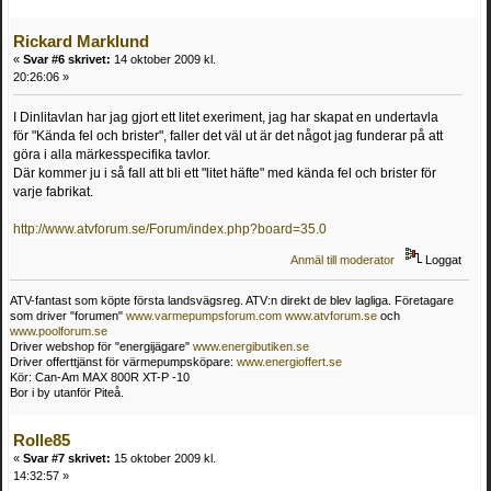
Rickard Marklund
«
Svar #6 skrivet:
14 oktober 2009 kl.
20:26:06 »
I Dinlitavlan har jag gjort ett litet exeriment, jag har skapat en undertavla
för "Kända fel och brister", faller det väl ut är det något jag funderar på att
göra i alla märkesspecifika tavlor.
Där kommer ju i så fall att bli ett "litet häfte" med kända fel och brister för
varje fabrikat.
http://www.atvforum.se/Forum/index.php?board=35.0
Anmäl till moderator
Loggat
ATV-fantast som köpte första landsvägsreg. ATV:n direkt de blev lagliga. Företagare
som driver "forumen"
www.varmepumpsforum.com
www.atvforum.se
och
www.poolforum.se
Driver webshop för "energijägare"
www.energibutiken.se
Driver offerttjänst för värmepumpsköpare:
www.energioffert.se
Kör: Can-Am MAX 800R XT-P -10
Bor i by utanför Piteå.
Rolle85
«
Svar #7 skrivet:
15 oktober 2009 kl.
14:32:57 »