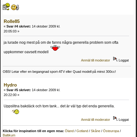
Rolle85
«
Svar #4 skrivet:
14 oktober 2009 kl.
20:05:03 »
ja lurade nog mest på om de fanns några generella problem som ofta
uppkommer oavsett modell
Anmäl till moderator
Loggat
OBS! Letar efter en begangnad sport-ATV eller Quad modell på minst 300cc!
Hydro
«
Svar #5 skrivet:
14 oktober 2009 kl.
20:22:00 »
Uppslitna bakdäck och tom tank... det är väl typ det enda generella.
Anmäl till moderator
Loggat
Klicka för inspiration till en egen resa:
Öland
/
Gotland
/
Skåne
/
Östeuropa
/
Baltikum