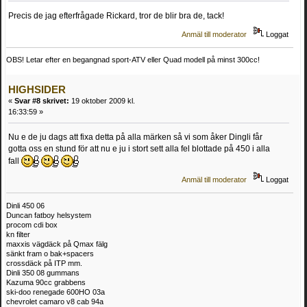
Precis de jag efterfrågade Rickard, tror de blir bra de, tack!
Anmäl till moderator
Loggat
OBS! Letar efter en begangnad sport-ATV eller Quad modell på minst 300cc!
HIGHSIDER
«
Svar #8 skrivet:
19 oktober 2009 kl.
16:33:59 »
Nu e de ju dags att fixa detta på alla märken så vi som åker Dingli får
gotta oss en stund för att nu e ju i stort sett alla fel blottade på 450 i alla
fall
Anmäl till moderator
Loggat
Dinli 450 06
Duncan fatboy helsystem
procom cdi box
kn filter
maxxis vägdäck på Qmax fälg
sänkt fram o bak+spacers
crossdäck på ITP mm.
Dinli 350 08 gummans
Kazuma 90cc grabbens
ski-doo renegade 600HO 03a
chevrolet camaro v8 cab 94a