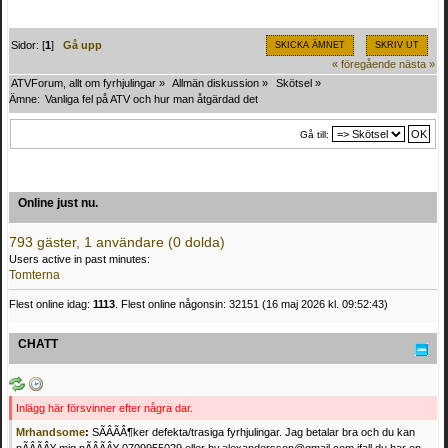
Sidor: [
1
]
Gå upp
SKICKA ÄMNET
SKRIV UT
« föregående
nästa »
ATVForum, allt om fyrhjulingar
»
Allmän diskussion
»
Skötsel
»
Ämne:
Vanliga fel på ATV och hur man åtgärdad det
Gå till:
Online just nu.
793 gäster, 1 användare (0 dolda)
Users active in past minutes:
Tomterna
Flest online idag:
1113
. Flest online någonsin: 32151 (16 maj 2026 kl. 09:52:43)
CHATT
Inlägg här försvinner efter några dar.
Mrhandsome
:
SÃÂÃÂ¶ker defekta/trasiga fyrhjulingar. Jag betalar bra och du kan