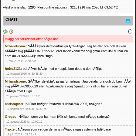
Flest online idag:
1280
. Flest online någonsin: 32151 (16 maj 2026 kl. 09:52:43)
CHATT
Inlägg här försvinner efter några dar.
Mrhandsome
:
SÃÂÃÂ¶ker defekta/trasiga fyrhjulingar. Jag betalar bra och du kan
nÃÂÃÂ¥ mig pÃÂÃÂ¥ 0709955029 eller hv.alexandersson@gmail.com ifall du har en
som du vill sÃÂÃÂ¤lja mvh Hugo
1 maj 2026 kl. 20:00:35
hoho2131
:
behÃ¶ver hjÃ¤lp med o koppla bort dess e de mÃ¶jligt
12 februari 2026 kl. 20:46:20
Mrhandsome
:
SÃÂ¶ker defekta/trasiga fyrhjulingar. Jag betalar bra och du kan nÃÂ¥
mig pÃÂ¥ 0709955029 eller hv.alexandersson@gmail.com ifall du har en som du vill
sÃÂ¤lja mvh Hugo
25 januari 2026 kl. 10:14:23
christopher
:
sÃ¶ker hÃ¶ger fotstÃ¶d till linhai 300 2006, nÃ¥gon?
17 september 2025 kl. 14:31:25
Gregee
:
NÃ¥gon som vet hur man fÃ¥r sitt konto med inlÃ¤gg raderat?
12 augusti 2025 kl. 19:00:16
Traxter
:
NÃ¥gon som vet om de finns nÃ¥got avgassystem te hd9 base
11 juli 2025 kl. 22:28:43