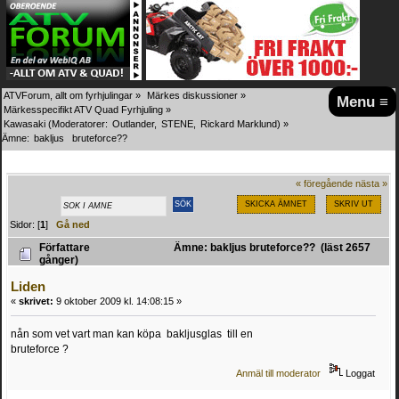
ATVForum, allt om fyrhjulingar
»
Märkes diskussioner
»
Menu ≡
Märkesspecifikt ATV Quad Fyrhjuling
»
Kawasaki
(Moderatorer:
Outlander
,
STENE
,
Rickard Marklund
) »
Ämne:
bakljus   bruteforce??
« föregående
nästa »
SKICKA ÄMNET
SKRIV UT
Sidor: [
1
]
Gå ned
Författare
Ämne: bakljus bruteforce?? (läst 2657
gånger)
Liden
«
skrivet:
9 oktober 2009 kl. 14:08:15 »
nån som vet vart man kan köpa bakljusglas till en
bruteforce ?
Anmäl till moderator
Loggat