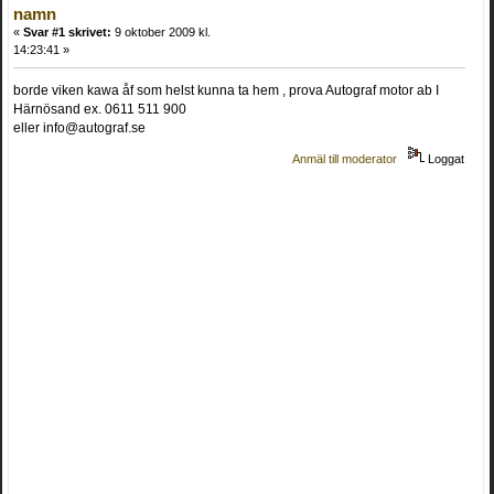
namn
«
Svar #1 skrivet:
9 oktober 2009 kl.
14:23:41 »
borde viken kawa åf som helst kunna ta hem , prova Autograf motor ab I
Härnösand ex. 0611 511 900
eller info@autograf.se
Anmäl till moderator
Loggat