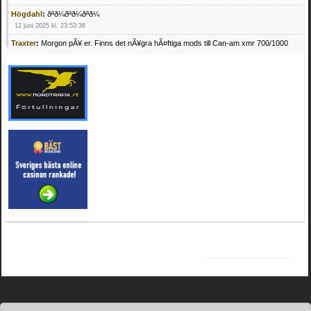
Högdahl
:
ðªð¼ðªð¼ðªð¼
12 juni 2025 kl. 23:53:36
Traxter
:
Morgon pÃ¥ er. Finns det nÃ¥gra hÃ¤ftiga mods till Can-am xmr 700/1000
24 februari 2025 kl. 10:23:25
Mrhandsome
:
SÃ¶ker defekta/trasiga fyrhjulingar. Jag betalar bra och du kan nÃ¥ mig
pÃ¥ 0709955029 eller hv.alexandersson@gmail.com ifall du har en som du vill sÃ¤lja
mvh Hugo
21 februari 2025 kl. 09:25:52
Oscar5
:
NÃ¥gon som vet vad man kan begÃ¤ra fÃ¶r en Honda TRX 350 FE 2005
med snÃ¶blad som fungerar utmÃ¤rkt .Har Ã¤rft den
4 februari 2025 kl. 19:20:50
Oscar5
:
44
4 februari 2025 kl. 19:15:36
Greger59
:
NÃ¤gon som vet har en Cetek 500 EFI
15 januari 2025 kl. 23:49:44
Mrhandsome
:
SÃÂ¶ker defekta/trasiga fyrhjulingar. Jag betalar bra och du kan nÃÂ¥
mig pÃÂ¥ 0709955029 eller hv.alexandersson@gmail.com ifall du har en som du vill
sÃÂ¤lja mvh Hugo
4 januari 2025 kl. 00:28:39
kampersvik
:
schema vaccumssangar cf moto 500 2013
26 november 2024 kl. 17:48:35
trailboss
:
Hej. sÃ¶ker instruktionsbok Polaris TrailBoss 250-89