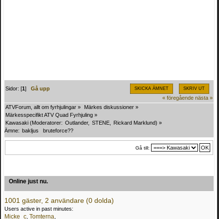
Sidor: [
1
]
Gå upp
SKICKA ÄMNET
SKRIV UT
« föregående
nästa »
ATVForum, allt om fyrhjulingar
»
Märkes diskussioner
»
Märkesspecifikt ATV Quad Fyrhjuling
»
Kawasaki
(Moderatorer:
Outlander
,
STENE
,
Rickard Marklund
) »
Ämne:
bakljus   bruteforce??
Gå till:
Online just nu.
1001 gäster, 2 användare (0 dolda)
Users active in past minutes:
Micke_c
,
Tomterna
,