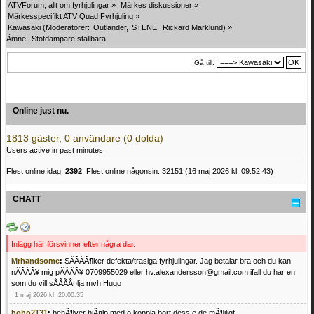
ATVForum, allt om fyrhjulingar
»
Märkes diskussioner
»
Märkesspecifikt ATV Quad Fyrhjuling
»
Kawasaki
(Moderatorer:
Outlander
,
STENE
,
Rickard Marklund
) »
Ämne:
Stötdämpare ställbara
Gå till:
Online just nu.
1813 gäster, 0 användare (0 dolda)
Users active in past minutes:
Flest online idag:
2392
. Flest online någonsin: 32151 (16 maj 2026 kl. 09:52:43)
CHATT
Inlägg här försvinner efter några dar.
Mrhandsome
:
SÃÂÃÂ¶ker defekta/trasiga fyrhjulingar. Jag betalar bra och du kan
nÃÂÃÂ¥ mig pÃÂÃÂ¥ 0709955029 eller hv.alexandersson@gmail.com ifall du har en
som du vill sÃÂÃÂ¤lja mvh Hugo
1 maj 2026 kl. 20:00:35
hoho2131
:
behÃ¶ver hjÃ¤lp med o koppla bort dess e de mÃ¶jligt