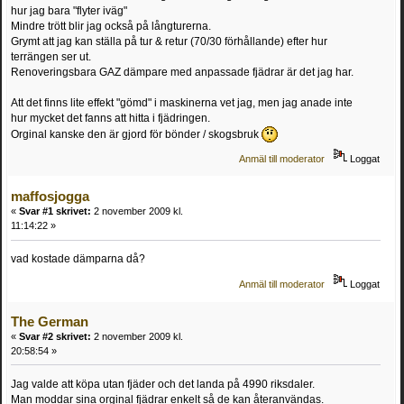
hur jag bara "flyter iväg"
Mindre trött blir jag också på långturerna.
Grymt att jag kan ställa på tur & retur (70/30 förhållande) efter hur
terrängen ser ut.
Renoveringsbara GAZ dämpare med anpassade fjädrar är det jag har.
Att det finns lite effekt "gömd" i maskinerna vet jag, men jag anade inte
hur mycket det fanns att hitta i fjädringen.
Orginal kanske den är gjord för bönder / skogsbruk
Anmäl till moderator
Loggat
maffosjogga
«
Svar #1 skrivet:
2 november 2009 kl.
11:14:22 »
vad kostade dämparna då?
Anmäl till moderator
Loggat
The German
«
Svar #2 skrivet:
2 november 2009 kl.
20:58:54 »
Jag valde att köpa utan fjäder och det landa på 4990 riksdaler.
Man moddar sina orginal fjädrar enkelt så de kan återanvändas.