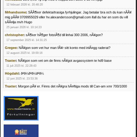
12 februari 2026 kl. 20:46:20
Mrhandsome
:
SÃÂ¶ker defekta/trasiga fyrhjulingar. Jag betalar bra och du kan nÃÂ¥
mig pÃÂ¥ 0709955029 eller hv.alexandersson@gmail.com ifall du har en som du vill
sÃÂ¤lja mvh Hugo
25 januari 2026 kl. 10:14:23
christopher
:
sÃ¶ker hÃ¶ger fotstÃ¶d till linhai 300 2006, nÃ¥gon?
17 september 2025 kl. 14:31:25
Gregee
:
NÃ¥gon som vet hur man fÃ¥r sitt konto med inlÃ¤gg raderat?
12 augusti 2025 kl. 19:00:16
Traxter
:
NÃ¥gon som vet om de finns nÃ¥got avgassystem te hd9 base
11 juli 2025 kl. 22:28:43
Högdahl
:
ðªð¼ðªð¼ðªð¼
12 juni 2025 kl. 23:53:36
Traxter
:
Morgon pÃ¥ er. Finns det nÃ¥gra hÃ¤ftiga mods till Can-am xmr 700/1000
24 februari 2025 kl. 10:23:25
Mrhandsome
:
SÃ¶ker defekta/trasiga fyrhjulingar. Jag betalar bra och du kan nÃ¥ mig
pÃ¥ 0709955029 eller hv.alexandersson@gmail.com ifall du har en som du vill sÃ¤lja
mvh Hugo
21 februari 2025 kl. 09:25:52
Oscar5
:
NÃ¥gon som vet vad man kan begÃ¤ra fÃ¶r en Honda TRX 350 FE 2005
med snÃ¶blad som fungerar utmÃ¤rkt .Har Ã¤rft den
4 februari 2025 kl. 19:20:50