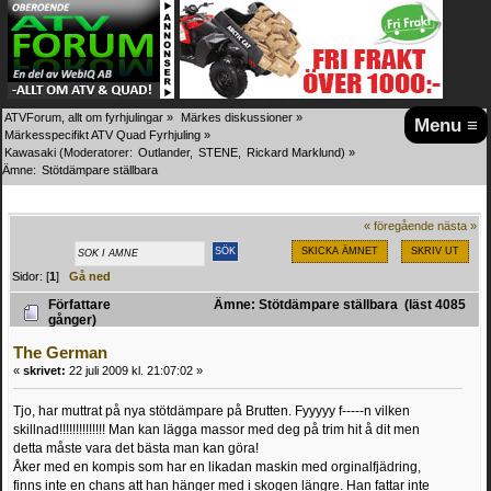
ATVForum, allt om fyrhjulingar
»
Märkes diskussioner
»
Menu ≡
Märkesspecifikt ATV Quad Fyrhjuling
»
Kawasaki
(Moderatorer:
Outlander
,
STENE
,
Rickard Marklund
) »
Ämne:
Stötdämpare ställbara
« föregående
nästa »
SKICKA ÄMNET
SKRIV UT
Sidor: [
1
]
Gå ned
Författare
Ämne: Stötdämpare ställbara (läst 4085
gånger)
The German
«
skrivet:
22 juli 2009 kl. 21:07:02 »
Tjo, har muttrat på nya stötdämpare på Brutten. Fyyyyy f-----n vilken
skillnad!!!!!!!!!!!!!! Man kan lägga massor med deg på trim hit å dit men
detta måste vara det bästa man kan göra!
Åker med en kompis som har en likadan maskin med orginalfjädring,
finns inte en chans att han hänger med i skogen längre. Han fattar inte