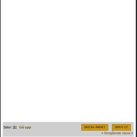
Sidor: [
1
]
Gå upp
SKICKA ÄMNET
SKRIV UT
« föregående
nästa »