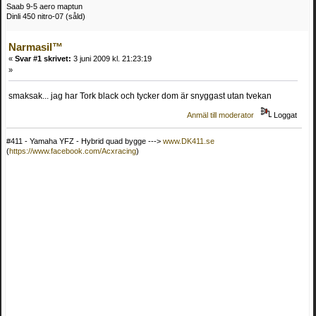
Saab 9-5 aero maptun
Dinli 450 nitro-07 (såld)
Narmasil™
«
Svar #1 skrivet:
3 juni 2009 kl. 21:23:19
»
smaksak... jag har Tork black och tycker dom är snyggast utan tvekan
Anmäl till moderator
Loggat
#411 - Yamaha YFZ - Hybrid quad bygge --->
www.DK411.se
(
https://www.facebook.com/Acxracing
)