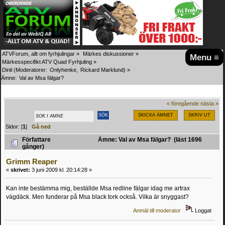
ATVForum, allt om fyrhjulingar
»
Märkes diskussioner
»
Menu ≡
Märkesspecifikt ATV Quad Fyrhjuling
»
Dinli
(Moderatorer:
Onlyhenke
,
Rickard Marklund
) »
Ämne:
Val av Msa fälgar?
« föregående
nästa »
SKICKA ÄMNET
SKRIV UT
Sidor: [
1
]
Gå ned
Författare
Ämne: Val av Msa fälgar? (läst 1696
gånger)
Grimm Reaper
«
skrivet:
3 juni 2009 kl. 20:14:28 »
Kan inte bestämma mig, beställde Msa redline fälgar idag me artrax
vägdäck. Men funderar på Msa black tork också. Vilka är snyggast?
Anmäl till moderator
Loggat