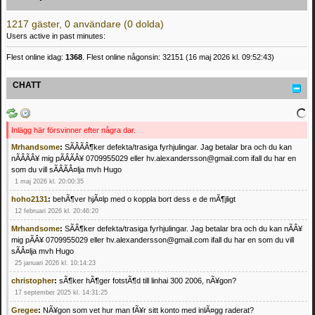
1217 gäster, 0 användare (0 dolda)
Users active in past minutes:
Flest online idag:
1368
. Flest online någonsin: 32151 (16 maj 2026 kl. 09:52:43)
CHATT
Inlägg här försvinner efter några dar.
Mrhandsome
:
SÃÂÃÂ¶ker defekta/trasiga fyrhjulingar. Jag betalar bra och du kan
nÃÂÃÂ¥ mig pÃÂÃÂ¥ 0709955029 eller hv.alexandersson@gmail.com ifall du har en
som du vill sÃÂÃÂ¤lja mvh Hugo
1 maj 2026 kl. 20:00:35
hoho2131
:
behÃ¶ver hjÃ¤lp med o koppla bort dess e de mÃ¶jligt
12 februari 2026 kl. 20:46:20
Mrhandsome
:
SÃÂ¶ker defekta/trasiga fyrhjulingar. Jag betalar bra och du kan nÃÂ¥
mig pÃÂ¥ 0709955029 eller hv.alexandersson@gmail.com ifall du har en som du vill
sÃÂ¤lja mvh Hugo
25 januari 2026 kl. 10:14:23
christopher
:
sÃ¶ker hÃ¶ger fotstÃ¶d till linhai 300 2006, nÃ¥gon?
17 september 2025 kl. 14:31:25
Gregee
:
NÃ¥gon som vet hur man fÃ¥r sitt konto med inlÃ¤gg raderat?