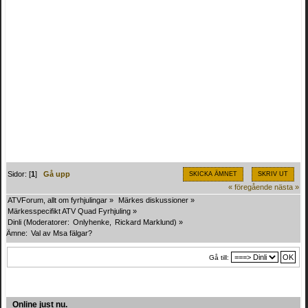
Sidor: [
1
]
Gå upp
SKICKA ÄMNET
SKRIV UT
« föregående
nästa »
ATVForum, allt om fyrhjulingar
»
Märkes diskussioner
»
Märkesspecifikt ATV Quad Fyrhjuling
»
Dinli
(Moderatorer:
Onlyhenke
,
Rickard Marklund
) »
Ämne:
Val av Msa fälgar?
Gå till:
Online just nu.