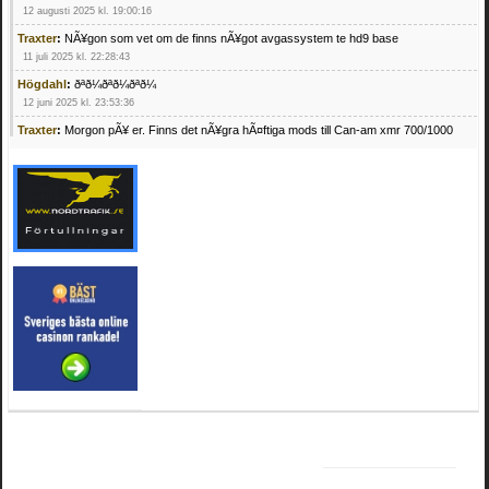
12 augusti 2025 kl. 19:00:16
Traxter
:
NÃ¥gon som vet om de finns nÃ¥got avgassystem te hd9 base
11 juli 2025 kl. 22:28:43
Högdahl
:
ðªð¼ðªð¼ðªð¼
12 juni 2025 kl. 23:53:36
Traxter
:
Morgon pÃ¥ er. Finns det nÃ¥gra hÃ¤ftiga mods till Can-am xmr 700/1000
24 februari 2025 kl. 10:23:25
Mrhandsome
:
SÃ¶ker defekta/trasiga fyrhjulingar. Jag betalar bra och du kan nÃ¥ mig
pÃ¥ 0709955029 eller hv.alexandersson@gmail.com ifall du har en som du vill sÃ¤lja
mvh Hugo
21 februari 2025 kl. 09:25:52
Oscar5
:
NÃ¥gon som vet vad man kan begÃ¤ra fÃ¶r en Honda TRX 350 FE 2005
med snÃ¶blad som fungerar utmÃ¤rkt .Har Ã¤rft den
4 februari 2025 kl. 19:20:50
Oscar5
:
44
4 februari 2025 kl. 19:15:36
Greger59
:
NÃ¤gon som vet har en Cetek 500 EFI
15 januari 2025 kl. 23:49:44
Mrhandsome
:
SÃÂ¶ker defekta/trasiga fyrhjulingar. Jag betalar bra och du kan nÃÂ¥
mig pÃÂ¥ 0709955029 eller hv.alexandersson@gmail.com ifall du har en som du vill
sÃÂ¤lja mvh Hugo
4 januari 2025 kl. 00:28:39