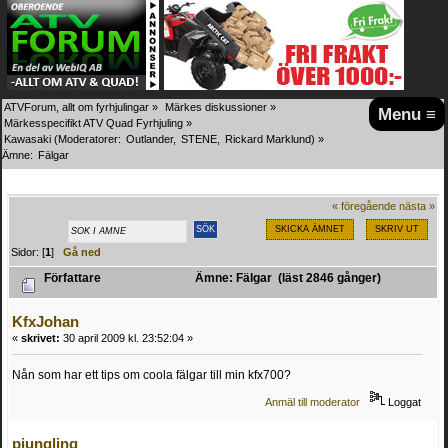
ATVForum, allt om fyrhjulingar
»
Märkes diskussioner
»
Menu ≡
Märkesspecifikt ATV Quad Fyrhjuling
»
Kawasaki
(Moderatorer:
Outlander
,
STENE
,
Rickard Marklund
) »
Ämne:
Fälgar
« föregående
nästa »
SKICKA ÄMNET
SKRIV UT
Sidor: [
1
]
Gå ned
Författare
Ämne: Fälgar (läst 2846 gånger)
KfxJohan
«
skrivet:
30 april 2009 kl. 23:52:04 »
Nån som har ett tips om coola fälgar till min kfx700?
Anmäl till moderator
Loggat
pjungling