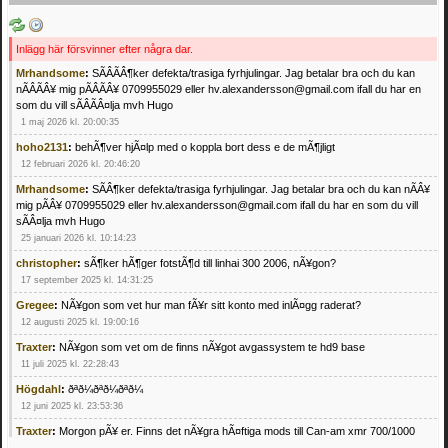
Inlägg här försvinner efter några dar.
Mrhandsome
:
SÃÂÃÂ¶ker defekta/trasiga fyrhjulingar. Jag betalar bra och du kan
nÃÂÃÂ¥ mig pÃÂÃÂ¥ 0709955029 eller hv.alexandersson@gmail.com ifall du har en
som du vill sÃÂÃÂ¤lja mvh Hugo
1 maj 2026 kl. 20:00:35
hoho2131
:
behÃ¶ver hjÃ¤lp med o koppla bort dess e de mÃ¶jligt
12 februari 2026 kl. 20:46:20
Mrhandsome
:
SÃÂ¶ker defekta/trasiga fyrhjulingar. Jag betalar bra och du kan nÃÂ¥
mig pÃÂ¥ 0709955029 eller hv.alexandersson@gmail.com ifall du har en som du vill
sÃÂ¤lja mvh Hugo
25 januari 2026 kl. 10:14:23
christopher
:
sÃ¶ker hÃ¶ger fotstÃ¶d till linhai 300 2006, nÃ¥gon?
17 september 2025 kl. 14:31:25
Gregee
:
NÃ¥gon som vet hur man fÃ¥r sitt konto med inlÃ¤gg raderat?
12 augusti 2025 kl. 19:00:16
Traxter
:
NÃ¥gon som vet om de finns nÃ¥got avgassystem te hd9 base
11 juli 2025 kl. 22:28:43
Högdahl
:
ðªð¼ðªð¼ðªð¼
12 juni 2025 kl. 23:53:36
Traxter
:
Morgon pÃ¥ er. Finns det nÃ¥gra hÃ¤ftiga mods till Can-am xmr 700/1000
24 februari 2025 kl. 10:23:25