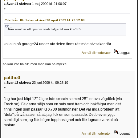
«
Svar #1 skrivet:
1 maj 2009 kl. 21:00:07
»
Citat från: KfxJohan skrivet 30 april 2009 kl. 23:52:04
Nån som har ett tips om coola fälgar till min kfx700?
kolla in på garage24 under atv delen finns rätt möe atv saker där
Anmäl till moderator
Loggat
an kan inte ha allt, men man kan ha mycke......
pattho0
«
Svar #2 skrivet:
23 juni 2009 kl. 09:28:10
»
Jag har just köpt 12" fälgar från smcatv.se med 25" Innova vägdäck (via
Trech.se). Fälgarna säljs som en sats med fram och bakfälgar men det
finns ingen som passar KFX700 bultmönster. Det var inga problem att
"dela" på två satser så att jag fick en som passade. Det blev snyggt
samtidigt som jag fick högre topphastighet och lite lugnare varvtal på
motorn.
Anmäl till moderator
Loggat