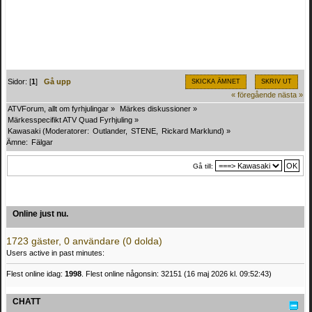
Sidor: [
1
]
Gå upp
SKICKA ÄMNET
SKRIV UT
« föregående
nästa »
ATVForum, allt om fyrhjulingar
»
Märkes diskussioner
»
Märkesspecifikt ATV Quad Fyrhjuling
»
Kawasaki
(Moderatorer:
Outlander
,
STENE
,
Rickard Marklund
) »
Ämne:
Fälgar
Gå till:
Online just nu.
1723 gäster, 0 användare (0 dolda)
Users active in past minutes:
Flest online idag:
1998
. Flest online någonsin: 32151 (16 maj 2026 kl. 09:52:43)
CHATT