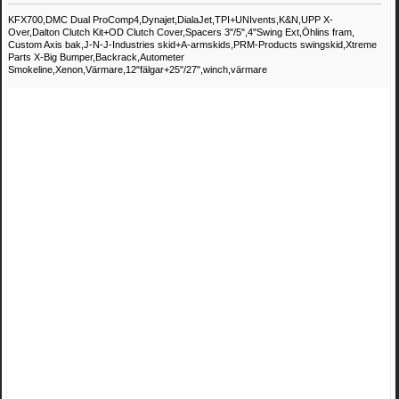
KFX700,DMC Dual ProComp4,Dynajet,DialaJet,TPI+UNIvents,K&N,UPP X-
Over,Dalton Clutch Kit+OD Clutch Cover,Spacers 3"/5",4"Swing Ext,Öhlins fram,
Custom Axis bak,J-N-J-Industries skid+A-armskids,PRM-Products swingskid,Xtreme
Parts X-Big Bumper,Backrack,Autometer
Smokeline,Xenon,Värmare,12"fälgar+25"/27",winch,värmare