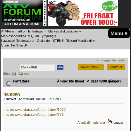
ATVForum, allt om fyrhjulingar
»
Märkes diskussioner
»
Menu ≡
Märkesspecifikt ATV Quad Fyrhjuling
»
Kawasaki
(Moderatorer:
Outlander
,
STENE
,
Rickard Marklund
) »
Ämne:
lite filmer :P
« föregående
nästa »
SKICKA ÄMNET
SKRIV UT
Sidor: [
1
]
Gå ned
Författare
Ämne: lite filmer :P (läst 4298 gånger)
hampan
«
skrivet:
12 februari 2006 kl. 21:14:29 »
http://www.atvfan.com/album/view/1072
http://www.atvfan.com/album/view/773
Anmäl till moderator
Loggat