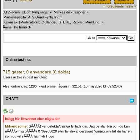
Sidor: [
1
]
Gå upp
SKICKA ÄMNET
SKRIV UT
« föregående
nästa »
ATVForum, allt om fyrhjulingar
»
Märkes diskussioner
»
Märkesspecifikt ATV Quad Fyrhjuling
»
Kawasaki
(Moderatorer:
Outlander
,
STENE
,
Rickard Marklund
) »
Ämne:
lite filmer :P
Gå till:
Online just nu.
715 gäster, 0 användare (0 dolda)
Users active in past minutes:
Flest online idag:
1280
. Flest online någonsin: 32151 (16 maj 2026 kl. 09:52:43)
CHATT
Inlägg här försvinner efter några dar.
Mrhandsome
:
SÃÂÃÂ¶ker defekta/trasiga fyrhjulingar. Jag betalar bra och du kan
nÃÂÃÂ¥ mig pÃÂÃÂ¥ 0709955029 eller hv.alexandersson@gmail.com ifall du har en
som du vill sÃÂÃÂ¤lja mvh Hugo