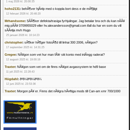
1 maj 2026 kl. 20:00:35
hoho2131
:
behÃ¶ver hjÃ¤lp med o koppla bort dess e de mÃ¶jligt
12 februari 2026 kl. 20:46:20
Mrhandsome
:
SÃÂ¶ker defekta/trasiga fyrhjulingar. Jag betalar bra och du kan nÃÂ¥
mig pÃÂ¥ 0709955029 eller hv.alexandersson@gmail.com ifall du har en som du vill
sÃÂ¤lja mvh Hugo
25 januari 2026 kl. 10:14:23
christopher
:
sÃ¶ker hÃ¶ger fotstÃ¶d till linhai 300 2006, nÃ¥gon?
17 september 2025 kl. 14:31:25
Gregee
:
NÃ¥gon som vet hur man fÃ¥r sitt konto med inlÃ¤gg raderat?
12 augusti 2025 kl. 19:00:16
Traxter
:
NÃ¥gon som vet om de finns nÃ¥got avgassystem te hd9 base
11 juli 2025 kl. 22:28:43
Högdahl
:
ðªð¼ðªð¼ðªð¼
12 juni 2025 kl. 23:53:36
Traxter
:
Morgon pÃ¥ er. Finns det nÃ¥gra hÃ¤ftiga mods till Can-am xmr 700/1000
24 februari 2025 kl. 10:23:25
Mrhandsome
:
SÃ¶ker defekta/trasiga fyrhjulingar. Jag betalar bra och du kan nÃ¥ mig
pÃ¥ 0709955029 eller hv.alexandersson@gmail.com ifall du har en som du vill sÃ¤lja
mvh Hugo
21 februari 2025 kl. 09:25:52
Oscar5
:
NÃ¥gon som vet vad man kan begÃ¤ra fÃ¶r en Honda TRX 350 FE 2005
med snÃ¶blad som fungerar utmÃ¤rkt .Har Ã¤rft den