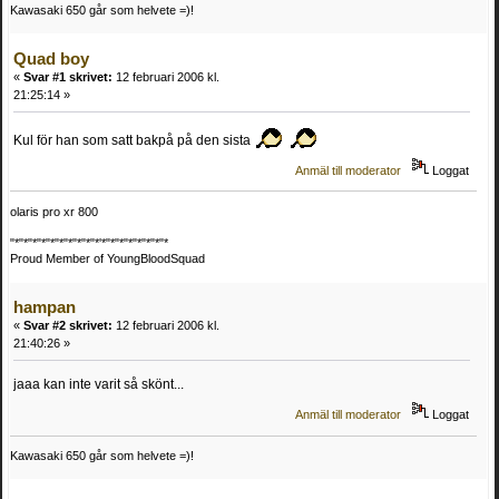
Kawasaki 650 går som helvete =)!
Quad boy
«
Svar #1 skrivet:
12 februari 2006 kl.
21:25:14 »
Kul för han som satt bakpå på den sista
Anmäl till moderator
Loggat
olaris pro xr 800
"*"*"*"*"*"*"*"*"*"*'*"*"*"*"*"*"*"*
Proud Member of YoungBloodSquad
hampan
«
Svar #2 skrivet:
12 februari 2006 kl.
21:40:26 »
jaaa kan inte varit så skönt...
Anmäl till moderator
Loggat
Kawasaki 650 går som helvete =)!