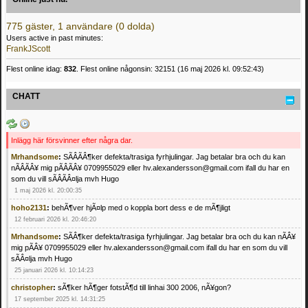
775 gäster, 1 användare (0 dolda)
Users active in past minutes:
FrankJScott
Flest online idag:
832
. Flest online någonsin: 32151 (16 maj 2026 kl. 09:52:43)
CHATT
Inlägg här försvinner efter några dar.
Mrhandsome
:
SÃÂÃÂ¶ker defekta/trasiga fyrhjulingar. Jag betalar bra och du kan
nÃÂÃÂ¥ mig pÃÂÃÂ¥ 0709955029 eller hv.alexandersson@gmail.com ifall du har en
som du vill sÃÂÃÂ¤lja mvh Hugo
1 maj 2026 kl. 20:00:35
hoho2131
:
behÃ¶ver hjÃ¤lp med o koppla bort dess e de mÃ¶jligt
12 februari 2026 kl. 20:46:20
Mrhandsome
:
SÃÂ¶ker defekta/trasiga fyrhjulingar. Jag betalar bra och du kan nÃÂ¥
mig pÃÂ¥ 0709955029 eller hv.alexandersson@gmail.com ifall du har en som du vill
sÃÂ¤lja mvh Hugo
25 januari 2026 kl. 10:14:23
christopher
:
sÃ¶ker hÃ¶ger fotstÃ¶d till linhai 300 2006, nÃ¥gon?
17 september 2025 kl. 14:31:25