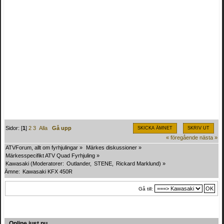
Sidor: [
1
]
2
3
Alla
Gå upp
SKICKA ÄMNET
SKRIV UT
« föregående
nästa »
ATVForum, allt om fyrhjulingar
»
Märkes diskussioner
»
Märkesspecifikt ATV Quad Fyrhjuling
»
Kawasaki
(Moderatorer:
Outlander
,
STENE
,
Rickard Marklund
) »
Ämne:
Kawasaki KFX 450R
Gå till:
Online just nu.