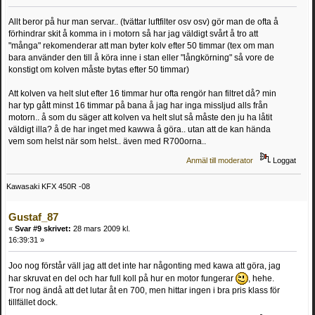
Allt beror på hur man servar.. (tvättar luftfilter osv osv) gör man de ofta å
förhindrar skit å komma in i motorn så har jag väldigt svårt å tro att
"många" rekomenderar att man byter kolv efter 50 timmar (tex om man
bara använder den till å köra inne i stan eller "långkörning" så vore de
konstigt om kolven måste bytas efter 50 timmar)
Att kolven va helt slut efter 16 timmar hur ofta rengör han filtret då? min
har typ gått minst 16 timmar på bana å jag har inga missljud alls från
motorn.. å som du säger att kolven va helt slut så måste den ju ha låtit
väldigt illa? å de har inget med kawwa å göra.. utan att de kan hända
vem som helst när som helst.. även med R700orna..
Anmäl till moderator
Loggat
Kawasaki KFX 450R -08
Gustaf_87
«
Svar #9 skrivet:
28 mars 2009 kl.
16:39:31 »
Joo nog förstår väll jag att det inte har någonting med kawa att göra, jag
har skruvat en del och har full koll på hur en motor fungerar
, hehe.
Tror nog ändå att det lutar åt en 700, men hittar ingen i bra pris klass för
tillfället dock.