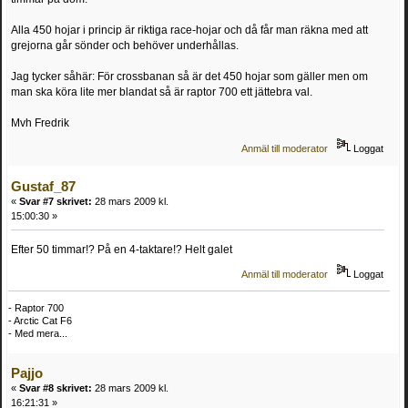
Alla 450 hojar i princip är riktiga race-hojar och då får man räkna med att
grejorna går sönder och behöver underhållas.
Jag tycker såhär: För crossbanan så är det 450 hojar som gäller men om
man ska köra lite mer blandat så är raptor 700 ett jättebra val.
Mvh Fredrik
Anmäl till moderator
Loggat
Gustaf_87
«
Svar #7 skrivet:
28 mars 2009 kl.
15:00:30 »
Efter 50 timmar!? På en 4-taktare!? Helt galet
Anmäl till moderator
Loggat
- Raptor 700
- Arctic Cat F6
- Med mera...
Pajjo
«
Svar #8 skrivet:
28 mars 2009 kl.
16:21:31 »