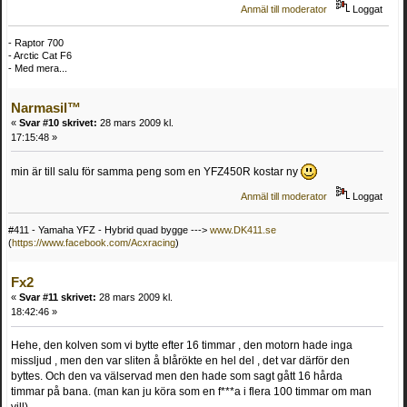
Anmäl till moderator
Loggat
- Raptor 700
- Arctic Cat F6
- Med mera...
Narmasil™
«
Svar #10 skrivet:
28 mars 2009 kl.
17:15:48 »
min är till salu för samma peng som en YFZ450R kostar ny
Anmäl till moderator
Loggat
#411 - Yamaha YFZ - Hybrid quad bygge --->
www.DK411.se
(
https://www.facebook.com/Acxracing
)
Fx2
«
Svar #11 skrivet:
28 mars 2009 kl.
18:42:46 »
Hehe, den kolven som vi bytte efter 16 timmar , den motorn hade inga
missljud , men den var sliten å blårökte en hel del , det var därför den
byttes. Och den va välservad men den hade som sagt gått 16 hårda
timmar på bana. (man kan ju köra som en f***a i flera 100 timmar om man