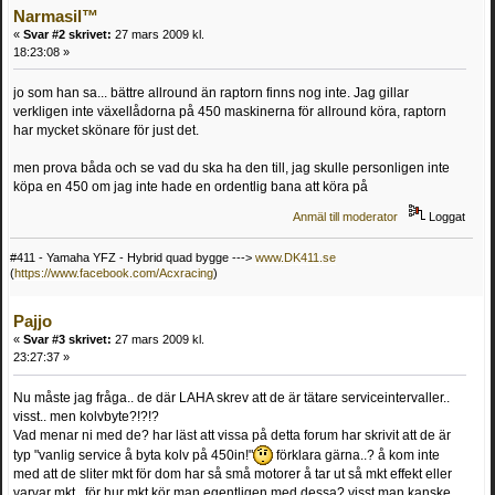
Narmasil™
«
Svar #2 skrivet:
27 mars 2009 kl.
18:23:08 »
jo som han sa... bättre allround än raptorn finns nog inte. Jag gillar
verkligen inte växellådorna på 450 maskinerna för allround köra, raptorn
har mycket skönare för just det.
men prova båda och se vad du ska ha den till, jag skulle personligen inte
köpa en 450 om jag inte hade en ordentlig bana att köra på
Anmäl till moderator
Loggat
#411 - Yamaha YFZ - Hybrid quad bygge --->
www.DK411.se
(
https://www.facebook.com/Acxracing
)
Pajjo
«
Svar #3 skrivet:
27 mars 2009 kl.
23:27:37 »
Nu måste jag fråga.. de där LAHA skrev att de är tätare serviceintervaller..
visst.. men kolvbyte?!?!?
Vad menar ni med de? har läst att vissa på detta forum har skrivit att de är
typ "vanlig service å byta kolv på 450in!"
förklara gärna..? å kom inte
med att de sliter mkt för dom har så små motorer å tar ut så mkt effekt eller
varvar mkt.. för hur mkt kör man egentligen med dessa? visst man kanske