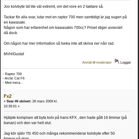
Joo kolvbyte lät lite väl extremt, om det vore en 2-taktare så.
Tackar för alla svar, lutar mot en raptor 700 men samtidigt är jag sugen på
en kawasaki.
Någon som har erfarenhet om kawasakis 700cc? Priset stiger avsevärt
då dock.
Om någon har mer information så tveka inte att skriva ner nån rad.
MVH/Gustaf
Anmäl till moderator
Loggat
- Raptor 700
- Arctic Cat F6
- Med mera...
Fx2
«
Svar #6 skrivet:
28 mars 2009 kl.
10:39:01 »
Hjälpte kompisen att byta kolv på hans KFX , den hade gått 16 timmar (på
banan) och den var helt slut.
Jag kör själv Yfz 450 och många rekommenderar kolvbyte efter 50
timmar på dom.