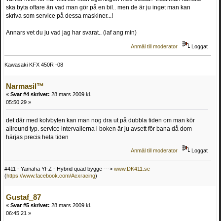
ska byta oftare än vad man gör på en bil.. men de är ju inget man kan
skriva som service på dessa maskiner...!
Annars vet du ju vad jag har svarat.. (iaf ang min)
Anmäl till moderator
Loggat
Kawasaki KFX 450R -08
Narmasil™
«
Svar #4 skrivet:
28 mars 2009 kl.
05:50:29 »
det där med kolvbyten kan man nog dra ut på dubbla tiden om man kör
allround typ. service intervallerna i boken är ju avsett för bana då dom
härjas precis hela tiden
Anmäl till moderator
Loggat
#411 - Yamaha YFZ - Hybrid quad bygge --->
www.DK411.se
(
https://www.facebook.com/Acxracing
)
Gustaf_87
«
Svar #5 skrivet:
28 mars 2009 kl.
06:45:21 »