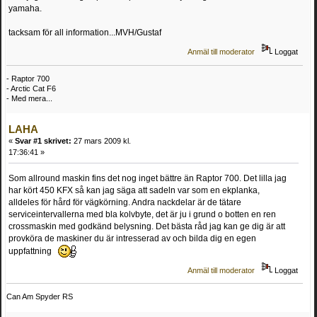
yamaha.
tacksam för all information...MVH/Gustaf
Anmäl till moderator
Loggat
- Raptor 700
- Arctic Cat F6
- Med mera...
LAHA
«
Svar #1 skrivet:
27 mars 2009 kl.
17:36:41 »
Som allround maskin fins det nog inget bättre än Raptor 700. Det lilla jag
har kört 450 KFX så kan jag säga att sadeln var som en ekplanka,
alldeles för hård för vägkörning. Andra nackdelar är de tätare
serviceintervallerna med bla kolvbyte, det är ju i grund o botten en ren
crossmaskin med godkänd belysning. Det bästa råd jag kan ge dig är att
provköra de maskiner du är intresserad av och bilda dig en egen
uppfattning
Anmäl till moderator
Loggat
Can Am Spyder RS