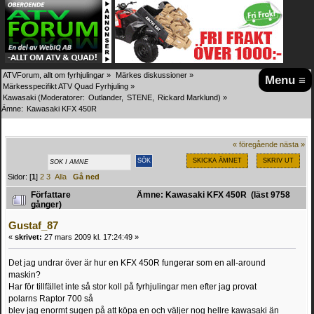
ATVForum, allt om fyrhjulingar
»
Märkes diskussioner
»
Menu ≡
Märkesspecifikt ATV Quad Fyrhjuling
»
Kawasaki
(Moderatorer:
Outlander
,
STENE
,
Rickard Marklund
) »
Ämne:
Kawasaki KFX 450R
« föregående
nästa »
SKICKA ÄMNET
SKRIV UT
Sidor: [
1
]
2
3
Alla
Gå ned
Författare
Ämne: Kawasaki KFX 450R (läst 9758
gånger)
Gustaf_87
«
skrivet:
27 mars 2009 kl. 17:24:49 »
Det jag undrar över är hur en KFX 450R fungerar som en all-around
maskin?
Har för tillfället inte så stor koll på fyrhjulingar men efter jag provat
polarns Raptor 700 så
blev jag enormt sugen på att köpa en och väljer nog hellre kawasaki än