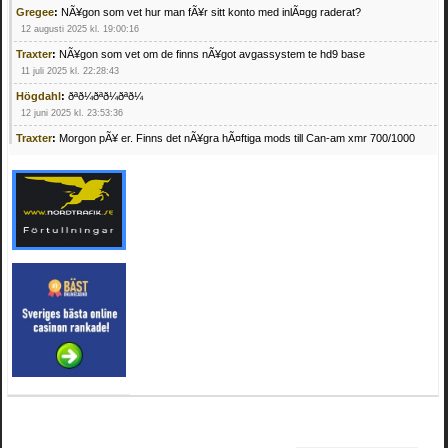
Gregee
:
NÃ¥gon som vet hur man fÃ¥r sitt konto med inlÃ¤gg raderat?
12 augusti 2025 kl. 19:00:16
Traxter
:
NÃ¥gon som vet om de finns nÃ¥got avgassystem te hd9 base
11 juli 2025 kl. 22:28:43
Högdahl
:
ðªð¼ðªð¼ðªð¼
12 juni 2025 kl. 23:53:36
Traxter
:
Morgon pÃ¥ er. Finns det nÃ¥gra hÃ¤ftiga mods till Can-am xmr 700/1000
24 februari 2025 kl. 10:23:25
Mrhandsome
:
SÃ¶ker defekta/trasiga fyrhjulingar. Jag betalar bra och du kan nÃ¥ mig
pÃ¥ 0709955029 eller hv.alexandersson@gmail.com ifall du har en som du vill sÃ¤lja
mvh Hugo
21 februari 2025 kl. 09:25:52
Oscar5
:
NÃ¥gon som vet vad man kan begÃ¤ra fÃ¶r en Honda TRX 350 FE 2005
med snÃ¶blad som fungerar utmÃ¤rkt .Har Ã¤rft den
4 februari 2025 kl. 19:20:50
Oscar5
:
44
4 februari 2025 kl. 19:15:36
Greger59
:
NÃ¤gon som vet har en Cetek 500 EFI
15 januari 2025 kl. 23:49:44
Mrhandsome
:
SÃÂ¶ker defekta/trasiga fyrhjulingar. Jag betalar bra och du kan nÃÂ¥
mig pÃÂ¥ 0709955029 eller hv.alexandersson@gmail.com ifall du har en som du vill
sÃÂ¤lja mvh Hugo
4 januari 2025 kl. 00:28:39