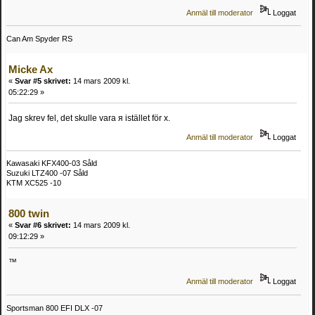
Anmäl till moderator
Loggat
Can Am Spyder RS
Micke Ax
«
Svar #5 skrivet:
14 mars 2009 kl.
05:22:29 »
Jag skrev fel, det skulle vara я istället för x.
Anmäl till moderator
Loggat
Kawasaki KFX400-03 Såld
Suzuki LTZ400 -07 Såld
KTM XC525 -10
800 twin
«
Svar #6 skrivet:
14 mars 2009 kl.
09:12:29 »
™
Anmäl till moderator
Loggat
Sportsman 800 EFI DLX -07