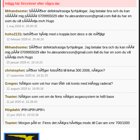
Inlägg här försvinner efter några dar.
Mrhandsome
:
SÃÂÃÂ¶ker defekta/trasiga fyrhjulingar. Jag betalar bra och du kan
nÃÂÃÂ¥ mig pÃÂÃÂ¥ 0709955029 eller hv.alexandersson@gmail.com ifall du har en
som du vill sÃÂÃÂ¤lja mvh Hugo
1 maj 2026 kl. 20:00:35
hoho2131
:
behÃ¶ver hjÃ¤lp med o koppla bort dess e de mÃ¶jligt
12 februari 2026 kl. 20:46:20
Mrhandsome
:
SÃÂ¶ker defekta/trasiga fyrhjulingar. Jag betalar bra och du kan nÃÂ¥
mig pÃÂ¥ 0709955029 eller hv.alexandersson@gmail.com ifall du har en som du vill
sÃÂ¤lja mvh Hugo
25 januari 2026 kl. 10:14:23
christopher
:
sÃ¶ker hÃ¶ger fotstÃ¶d till linhai 300 2006, nÃ¥gon?
17 september 2025 kl. 14:31:25
Gregee
:
NÃ¥gon som vet hur man fÃ¥r sitt konto med inlÃ¤gg raderat?
12 augusti 2025 kl. 19:00:16
Traxter
:
NÃ¥gon som vet om de finns nÃ¥got avgassystem te hd9 base
11 juli 2025 kl. 22:28:43
Högdahl
:
ðªð¼ðªð¼ðªð¼
12 juni 2025 kl. 23:53:36
Traxter
:
Morgon pÃ¥ er. Finns det nÃ¥gra hÃ¤ftiga mods till Can-am xmr 700/1000
24 februari 2025 kl. 10:23:25
Mrhandsome
:
SÃ¶ker defekta/trasiga fyrhjulingar. Jag betalar bra och du kan nÃ¥ mig