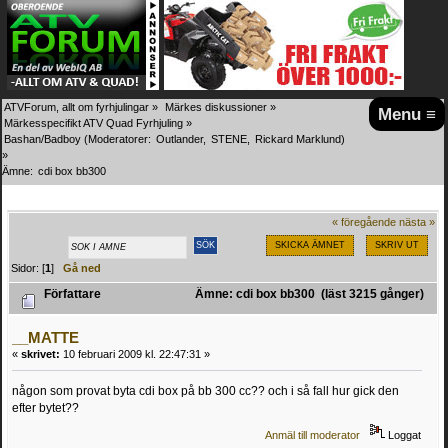
ATVForum, allt om fyrhjulingar
»
Märkes diskussioner
»
Menu ≡
Märkesspecifikt ATV Quad Fyrhjuling
»
Bashan/Badboy
(Moderatorer:
Outlander
,
STENE
,
Rickard Marklund
)
»
Ämne:
cdi box bb300
« föregående
nästa »
SKICKA ÄMNET
SKRIV UT
Sidor: [
1
]
Gå ned
Författare
Ämne: cdi box bb300 (läst 3215 gånger)
__MATTE
«
skrivet:
10 februari 2009 kl. 22:47:31 »
någon som provat byta cdi box på bb 300 cc?? och i så fall hur gick den
efter bytet??
Anmäl till moderator
Loggat