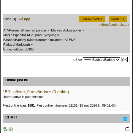
Sidor: [
1
]
Gå upp
SKICKA ÄMNET
SKRIV UT
« föregående
nästa »
ATVForum, allt om fyrhjulingar
»
Märkes diskussioner
»
Märkesspecifikt ATV Quad Fyrhjuling
»
Bashan/Badboy
(Moderatorer:
Outlander
,
STENE
,
Rickard Marklund
) »
Ämne:
cdi box bb300
Gå till:
Online just nu.
1591 gäster, 0 användare (0 dolda)
Users active in past minutes:
Flest online idag:
1581
. Flest online någonsin: 32151 (16 maj 2026 kl. 09:52:43)
CHATT