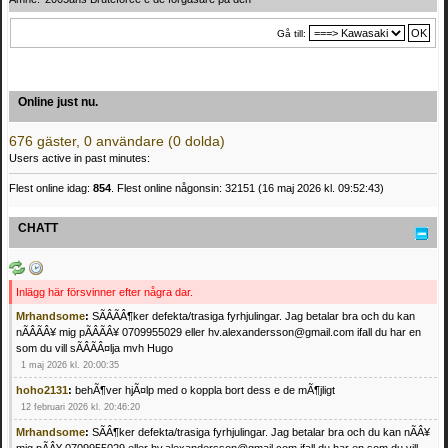
Gå till:
Online just nu.
676 gäster, 0 användare (0 dolda)
Users active in past minutes:
Flest online idag:
854
. Flest online någonsin: 32151 (16 maj 2026 kl. 09:52:43)
CHATT
Inlägg här försvinner efter några dar.
Mrhandsome
:
SÃÂÃÂ¶ker defekta/trasiga fyrhjulingar. Jag betalar bra och du kan
nÃÂÃÂ¥ mig pÃÂÃÂ¥ 0709955029 eller hv.alexandersson@gmail.com ifall du har en
som du vill sÃÂÃÂ¤lja mvh Hugo
1 maj 2026 kl. 20:00:35
hoho2131
:
behÃ¶ver hjÃ¤lp med o koppla bort dess e de mÃ¶jligt
12 februari 2026 kl. 20:46:20
Mrhandsome
:
SÃÂ¶ker defekta/trasiga fyrhjulingar. Jag betalar bra och du kan nÃÂ¥
mig pÃÂ¥ 0709955029 eller hv.alexandersson@gmail.com ifall du har en som du vill