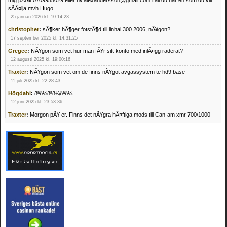
sÃÂ¤lja mvh Hugo
25 januari 2026 kl. 10:14:23
christopher
:
sÃ¶ker hÃ¶ger fotstÃ¶d till linhai 300 2006, nÃ¥gon?
17 september 2025 kl. 14:31:25
Gregee
:
NÃ¥gon som vet hur man fÃ¥r sitt konto med inlÃ¤gg raderat?
12 augusti 2025 kl. 19:00:16
Traxter
:
NÃ¥gon som vet om de finns nÃ¥got avgassystem te hd9 base
11 juli 2025 kl. 22:28:43
Högdahl
:
ðªð¼ðªð¼ðªð¼
12 juni 2025 kl. 23:53:36
Traxter
:
Morgon pÃ¥ er. Finns det nÃ¥gra hÃ¤ftiga mods till Can-am xmr 700/1000
24 februari 2025 kl. 10:23:25
Mrhandsome
:
SÃ¶ker defekta/trasiga fyrhjulingar. Jag betalar bra och du kan nÃ¥ mig
pÃ¥ 0709955029 eller hv.alexandersson@gmail.com ifall du har en som du vill sÃ¤lja
mvh Hugo
21 februari 2025 kl. 09:25:52
Oscar5
:
NÃ¥gon som vet vad man kan begÃ¤ra fÃ¶r en Honda TRX 350 FE 2005
med snÃ¶blad som fungerar utmÃ¤rkt .Har Ã¤rft den
4 februari 2025 kl. 19:20:50
Oscar5
:
44
4 februari 2025 kl. 19:15:36
Greger59
:
NÃ¤gon som vet har en Cetek 500 EFI