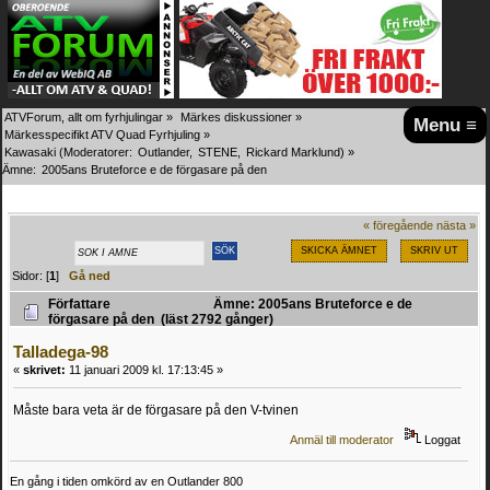
ATVForum, allt om fyrhjulingar
»
Märkes diskussioner
»
Menu ≡
Märkesspecifikt ATV Quad Fyrhjuling
»
Kawasaki
(Moderatorer:
Outlander
,
STENE
,
Rickard Marklund
) »
Ämne:
2005ans Bruteforce e de förgasare på den 
« föregående
nästa »
SKICKA ÄMNET
SKRIV UT
Sidor: [
1
]
Gå ned
Författare
Ämne: 2005ans Bruteforce e de
förgasare på den (läst 2792 gånger)
Talladega-98
«
skrivet:
11 januari 2009 kl. 17:13:45 »
Måste bara veta är de förgasare på den V-tvinen
Anmäl till moderator
Loggat
En gång i tiden omkörd av en Outlander 800