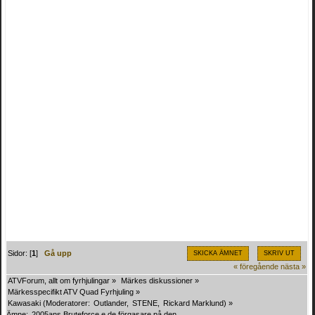
Sidor: [
1
]
Gå upp
SKICKA ÄMNET
SKRIV UT
« föregående
nästa »
ATVForum, allt om fyrhjulingar
»
Märkes diskussioner
»
Märkesspecifikt ATV Quad Fyrhjuling
»
Kawasaki
(Moderatorer:
Outlander
,
STENE
,
Rickard Marklund
) »
Ämne:
2005ans Bruteforce e de förgasare på den 