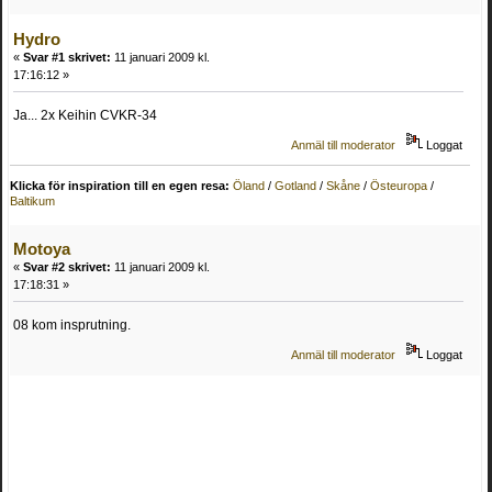
Hydro
«
Svar #1 skrivet:
11 januari 2009 kl.
17:16:12 »
Ja... 2x Keihin CVKR-34
Anmäl till moderator
Loggat
Klicka för inspiration till en egen resa:
Öland
/
Gotland
/
Skåne
/
Östeuropa
/
Baltikum
Motoya
«
Svar #2 skrivet:
11 januari 2009 kl.
17:18:31 »
08 kom insprutning.
Anmäl till moderator
Loggat