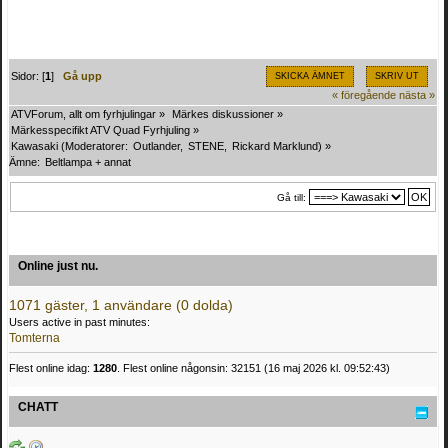
Sidor: [
1
]
Gå upp
SKICKA ÄMNET
SKRIV UT
« föregående
nästa »
ATVForum, allt om fyrhjulingar
»
Märkes diskussioner
»
Märkesspecifikt ATV Quad Fyrhjuling
»
Kawasaki
(Moderatorer:
Outlander
,
STENE
,
Rickard Marklund
) »
Ämne:
Beltlampa + annat
Gå till:
Online just nu.
1071 gäster, 1 användare (0 dolda)
Users active in past minutes:
Tomterna
Flest online idag:
1280
. Flest online någonsin: 32151 (16 maj 2026 kl. 09:52:43)
CHATT