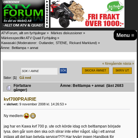
ATVForum, allt om fyrhjulingar
»
Märkes diskussioner
»
Menu ≡
Märkesspecifikt ATV Quad Fyrhjuling
»
Kawasaki
(Moderatorer:
Outlander
,
STENE
,
Rickard Marklund
) »
Ämne:
Beltlampa + annat
« föregående
nästa »
SKICKA ÄMNET
SKRIV UT
Sidor: [
1
]
Gå ned
Författare
Ämne: Beltlampa + annat (läst 2683
gånger)
kvf700PRAIRIE
«
skrivet:
9 november 2008 kl. 14:26:53 »
Ny medlem
jag har en Kawa kvf 700 p. ute och körde idag och beltlampan började
lysa. den går som den ska och slirar inte eller något. såg i ett annat
inlägg att det kan betyda service!?!?! Har tyvärr ingen Handbok för