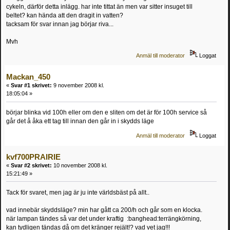
cykeln, därför detta inlägg. har inte tittat än men var sitter insuget till
beltet? kan hända att den dragit in vatten?
tacksam för svar innan jag börjar riva...
Mvh
Anmäl till moderator
Loggat
Mackan_450
«
Svar #1 skrivet:
9 november 2008 kl.
18:05:04 »
börjar blinka vid 100h eller om den e sliten om det är för 100h service så
går det å åka ett tag till innan den går in i skydds läge
Anmäl till moderator
Loggat
kvf700PRAIRIE
«
Svar #2 skrivet:
10 november 2008 kl.
15:21:49 »
Tack för svaret, men jag är ju inte världsbäst på allt..
vad innebär skyddsläge? min har gått ca 200/h och går som en klocka.
när lampan tändes så var det under kraftig :banghead:terrängkörning,
kan tydligen tändas då om det kränger rejält!? vad vet jag!!!