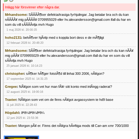
Inlägg här försvinner efter några dar.
Mrhandsome
:
SÃÂÃÂ¶ker defekta/trasiga fyrhjulingar. Jag betalar bra och du kan
nÃÂÃÂ¥ mig pÃÂÃÂ¥ 0709955029 eller hv.alexandersson@gmail.com ifall du har en
som du vill sÃÂÃÂ¤lja mvh Hugo
1 maj 2026 kl. 20:00:35
hoho2131
:
behÃ¶ver hjÃ¤lp med o koppla bort dess e de mÃ¶jligt
12 februari 2026 kl. 20:46:20
Mrhandsome
:
SÃÂ¶ker defekta/trasiga fyrhjulingar. Jag betalar bra och du kan nÃÂ¥
mig pÃÂ¥ 0709955029 eller hv.alexandersson@gmail.com ifall du har en som du vill
sÃÂ¤lja mvh Hugo
25 januari 2026 kl. 10:14:23
christopher
:
sÃ¶ker hÃ¶ger fotstÃ¶d till linhai 300 2006, nÃ¥gon?
17 september 2025 kl. 14:31:25
Gregee
:
NÃ¥gon som vet hur man fÃ¥r sitt konto med inlÃ¤gg raderat?
12 augusti 2025 kl. 19:00:16
Traxter
:
NÃ¥gon som vet om de finns nÃ¥got avgassystem te hd9 base
11 juli 2025 kl. 22:28:43
Högdahl
:
ðªð¼ðªð¼ðªð¼
12 juni 2025 kl. 23:53:36
Traxter
:
Morgon pÃ¥ er. Finns det nÃ¥gra hÃ¤ftiga mods till Can-am xmr 700/1000
24 februari 2025 kl. 10:23:25
Mrhandsome
:
SÃ¶ker defekta/trasiga fyrhjulingar. Jag betalar bra och du kan nÃ¥ mig