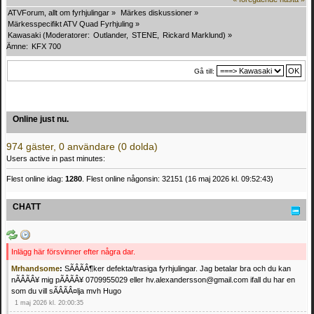
ATVForum, allt om fyrhjulingar
»
Märkes diskussioner
»
Märkesspecifikt ATV Quad Fyrhjuling
»
Kawasaki
(Moderatorer:
Outlander
,
STENE
,
Rickard Marklund
) »
Ämne:
KFX 700
Gå till:
Online just nu.
974 gäster, 0 användare (0 dolda)
Users active in past minutes:
Flest online idag:
1280
. Flest online någonsin: 32151 (16 maj 2026 kl. 09:52:43)
CHATT
Inlägg här försvinner efter några dar.
Mrhandsome
:
SÃÂÃÂ¶ker defekta/trasiga fyrhjulingar. Jag betalar bra och du kan
nÃÂÃÂ¥ mig pÃÂÃÂ¥ 0709955029 eller hv.alexandersson@gmail.com ifall du har en
som du vill sÃÂÃÂ¤lja mvh Hugo
1 maj 2026 kl. 20:00:35