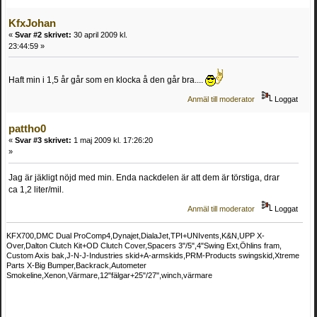
KfxJohan
«
Svar #2 skrivet:
30 april 2009 kl.
23:44:59 »
Haft min i 1,5 år går som en klocka å den går bra....
Anmäl till moderator
Loggat
pattho0
«
Svar #3 skrivet:
1 maj 2009 kl. 17:26:20
»
Jag är jäkligt nöjd med min. Enda nackdelen är att dem är törstiga, drar
ca 1,2 liter/mil.
Anmäl till moderator
Loggat
KFX700,DMC Dual ProComp4,Dynajet,DialaJet,TPI+UNIvents,K&N,UPP X-
Over,Dalton Clutch Kit+OD Clutch Cover,Spacers 3"/5",4"Swing Ext,Öhlins fram,
Custom Axis bak,J-N-J-Industries skid+A-armskids,PRM-Products swingskid,Xtreme
Parts X-Big Bumper,Backrack,Autometer
Smokeline,Xenon,Värmare,12"fälgar+25"/27",winch,värmare