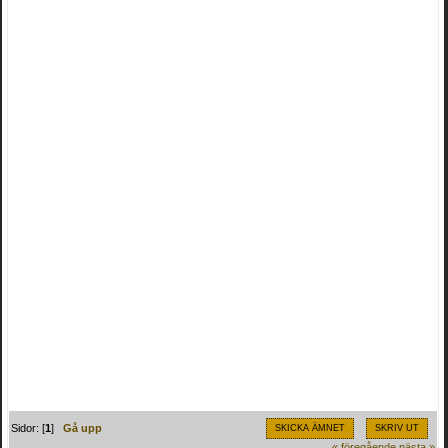
Sidor: [
1
]
Gå upp
SKICKA ÄMNET
SKRIV UT
« föregående
nästa »