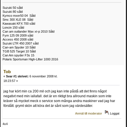
Suzuki 50 såld
Suzuki 80 såld
Kymco mxer50 04 Såld
Smc 300 XLE 08 Såld
Kawasaki KFX 700 såld
Loncin 150 såld
Can am outlander Max xt-p 2010 Såld
Fym 125 09 2009 såld
Access 450 2008 såld
Suzuki LTR 450 2007 såld
Can-am Spyder 10 Såld
TGB 525 Target 10 Såld
Can Am spyder F3s 15
Polaris Sportsman High-Lifter 1000 2016
Tob
«
Svar #1 skrivet:
6 november 2008 kl.
18:23:57 »
jag har kört min ca 200 mil och jag kan inte påstå att det finns något
negativt med min iallafall. det är en riktigt bra allround maskin som inte
kräver så mycket meck o service som många andra maskiner vad jag har
förstått. grymt skön att köra det är sånt som jag värdesätter.
Anmäl till moderator
Loggat
4x4