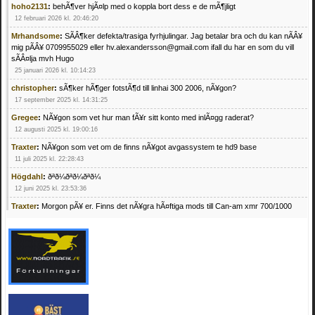
hoho2131
:
behÃ¶ver hjÃ¤lp med o koppla bort dess e de mÃ¶jligt
12 februari 2026 kl. 20:46:20
Mrhandsome
:
SÃÂ¶ker defekta/trasiga fyrhjulingar. Jag betalar bra och du kan nÃÂ¥
mig pÃÂ¥ 0709955029 eller hv.alexandersson@gmail.com ifall du har en som du vill
sÃÂ¤lja mvh Hugo
25 januari 2026 kl. 10:14:23
christopher
:
sÃ¶ker hÃ¶ger fotstÃ¶d till linhai 300 2006, nÃ¥gon?
17 september 2025 kl. 14:31:25
Gregee
:
NÃ¥gon som vet hur man fÃ¥r sitt konto med inlÃ¤gg raderat?
12 augusti 2025 kl. 19:00:16
Traxter
:
NÃ¥gon som vet om de finns nÃ¥got avgassystem te hd9 base
11 juli 2025 kl. 22:28:43
Högdahl
:
ðªð¼ðªð¼ðªð¼
12 juni 2025 kl. 23:53:36
Traxter
:
Morgon pÃ¥ er. Finns det nÃ¥gra hÃ¤ftiga mods till Can-am xmr 700/1000
24 februari 2025 kl. 10:23:25
Mrhandsome
:
SÃ¶ker defekta/trasiga fyrhjulingar. Jag betalar bra och du kan nÃ¥ mig
pÃ¥ 0709955029 eller hv.alexandersson@gmail.com ifall du har en som du vill sÃ¤lja
mvh Hugo
21 februari 2025 kl. 09:25:52
Oscar5
:
NÃ¥gon som vet vad man kan begÃ¤ra fÃ¶r en Honda TRX 350 FE 2005
med snÃ¶blad som fungerar utmÃ¤rkt .Har Ã¤rft den
4 februari 2025 kl. 19:20:50