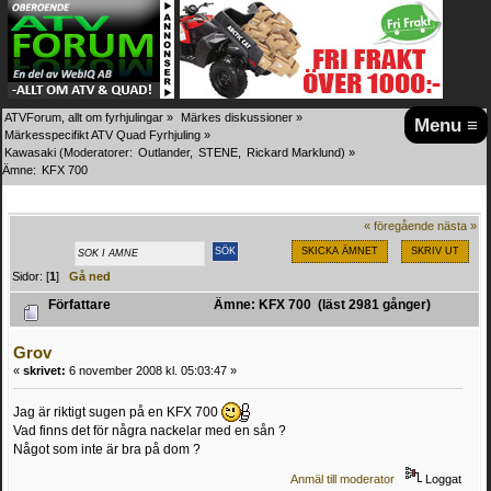
ATVForum, allt om fyrhjulingar
»
Märkes diskussioner
»
Menu ≡
Märkesspecifikt ATV Quad Fyrhjuling
»
Kawasaki
(Moderatorer:
Outlander
,
STENE
,
Rickard Marklund
) »
Ämne:
KFX 700
« föregående
nästa »
SKICKA ÄMNET
SKRIV UT
Sidor: [
1
]
Gå ned
Författare
Ämne: KFX 700 (läst 2981 gånger)
Grov
«
skrivet:
6 november 2008 kl. 05:03:47 »
Jag är riktigt sugen på en KFX 700
Vad finns det för några nackelar med en sån ?
Något som inte är bra på dom ?
Anmäl till moderator
Loggat