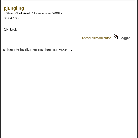
pjungling
«
Svar #3 skrivet:
11 december 2008 kl.
09:04:16 »
Ok, tack
Anmäl till moderator
Loggat
an kan inte ha allt, men man kan ha mycke......