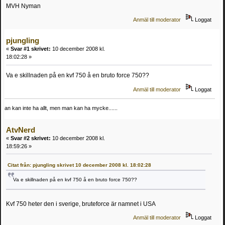
MVH Nyman
Anmäl till moderator
Loggat
pjungling
«
Svar #1 skrivet:
10 december 2008 kl.
18:02:28 »
Va e skillnaden på en kvf 750 å en bruto force 750??
Anmäl till moderator
Loggat
an kan inte ha allt, men man kan ha mycke......
AtvNerd
«
Svar #2 skrivet:
10 december 2008 kl.
18:59:26 »
Citat från: pjungling skrivet 10 december 2008 kl. 18:02:28
Va e skillnaden på en kvf 750 å en bruto force 750??
Kvf 750 heter den i sverige, bruteforce är namnet i USA
Anmäl till moderator
Loggat