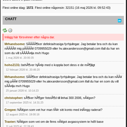
Flest online idag:
1572
. Flest online någonsin: 32151 (16 maj 2026 kl. 09:52:43)
CHATT
Inlägg här försvinner efter några dar.
Mrhandsome
:
SÃÂÃÂ¶ker defekta/trasiga fyrhjulingar. Jag betalar bra och du kan
nÃÂÃÂ¥ mig pÃÂÃÂ¥ 0709955029 eller hv.alexandersson@gmail.com ifall du har en
som du vill sÃÂÃÂ¤lja mvh Hugo
1 maj 2026 kl. 20:00:35
hoho2131
:
behÃ¶ver hjÃ¤lp med o koppla bort dess e de mÃ¶jligt
12 februari 2026 kl. 20:46:20
Mrhandsome
:
SÃÂ¶ker defekta/trasiga fyrhjulingar. Jag betalar bra och du kan nÃÂ¥
mig pÃÂ¥ 0709955029 eller hv.alexandersson@gmail.com ifall du har en som du vill
sÃÂ¤lja mvh Hugo
25 januari 2026 kl. 10:14:23
christopher
:
sÃ¶ker hÃ¶ger fotstÃ¶d till linhai 300 2006, nÃ¥gon?
17 september 2025 kl. 14:31:25
Gregee
:
NÃ¥gon som vet hur man fÃ¥r sitt konto med inlÃ¤gg raderat?
12 augusti 2025 kl. 19:00:16
Traxter
:
NÃ¥gon som vet om de finns nÃ¥got avgassystem te hd9 base
11 juli 2025 kl. 22:28:43