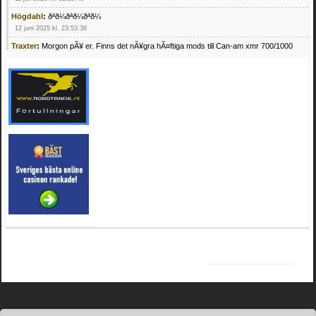
Högdahl
:
ðªð¼ðªð¼ðªð¼
12 juni 2025 kl. 23:53:36
Traxter
:
Morgon pÃ¥ er. Finns det nÃ¥gra hÃ¤ftiga mods till Can-am xmr 700/1000
24 februari 2025 kl. 10:23:25
Mrhandsome
:
SÃ¶ker defekta/trasiga fyrhjulingar. Jag betalar bra och du kan nÃ¥ mig
pÃ¥ 0709955029 eller hv.alexandersson@gmail.com ifall du har en som du vill sÃ¤lja
mvh Hugo
21 februari 2025 kl. 09:25:52
Oscar5
:
NÃ¥gon som vet vad man kan begÃ¤ra fÃ¶r en Honda TRX 350 FE 2005
med snÃ¶blad som fungerar utmÃ¤rkt .Har Ã¤rft den
4 februari 2025 kl. 19:20:50
Oscar5
:
44
4 februari 2025 kl. 19:15:36
Greger59
:
NÃ¤gon som vet har en Cetek 500 EFI
15 januari 2025 kl. 23:49:44
Mrhandsome
:
SÃÂ¶ker defekta/trasiga fyrhjulingar. Jag betalar bra och du kan nÃÂ¥
mig pÃÂ¥ 0709955029 eller hv.alexandersson@gmail.com ifall du har en som du vill
sÃÂ¤lja mvh Hugo
4 januari 2025 kl. 00:28:39
kampersvik
:
schema vaccumssangar cf moto 500 2013
26 november 2024 kl. 17:48:35
trailboss
:
Hej. sÃ¶ker instruktionsbok Polaris TrailBoss 250-89