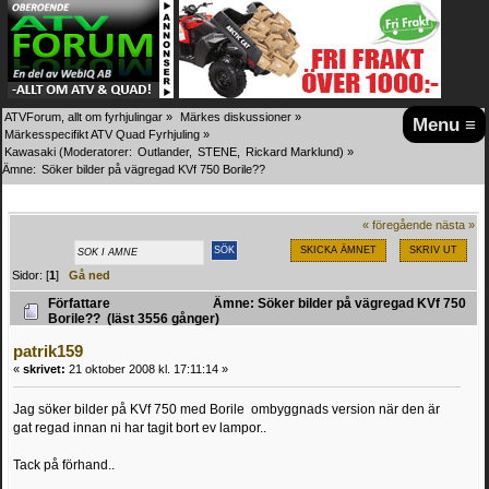
ATVForum, allt om fyrhjulingar
»
Märkes diskussioner
»
Menu ≡
Märkesspecifikt ATV Quad Fyrhjuling
»
Kawasaki
(Moderatorer:
Outlander
,
STENE
,
Rickard Marklund
) »
Ämne:
Söker bilder på vägregad KVf 750 Borile??
« föregående
nästa »
SKICKA ÄMNET
SKRIV UT
Sidor: [
1
]
Gå ned
Författare
Ämne: Söker bilder på vägregad KVf 750
Borile?? (läst 3556 gånger)
patrik159
«
skrivet:
21 oktober 2008 kl. 17:11:14 »
Jag söker bilder på KVf 750 med Borile ombyggnads version när den är
gat regad innan ni har tagit bort ev lampor..
Tack på förhand..