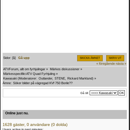
Sidor: [
1
]
Gå upp
SKICKA ÄMNET
SKRIV UT
« föregående
nästa »
ATVForum, allt om fyrhjulingar
»
Märkes diskussioner
»
Märkesspecifikt ATV Quad Fyrhjuling
»
Kawasaki
(Moderatorer:
Outlander
,
STENE
,
Rickard Marklund
) »
Ämne:
Söker bilder på vägregad KVf 750 Borile??
Gå till:
Online just nu.
1628 gäster, 0 användare (0 dolda)
Users active in past minutes: