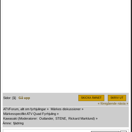
Sidor: [
1
]
Gå upp
SKICKA ÄMNET
SKRIV UT
« föregående
nästa »
ATVForum, allt om fyrhjulingar
»
Märkes diskussioner
»
Märkesspecifikt ATV Quad Fyrhjuling
»
Kawasaki
(Moderatorer:
Outlander
,
STENE
,
Rickard Marklund
) »
Ämne:
fjädring