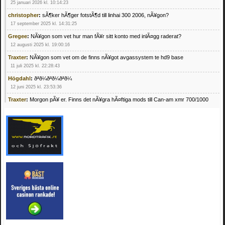
25 januari 2026 kl. 10:14:23
christopher
:
sÃ¶ker hÃ¶ger fotstÃ¶d till linhai 300 2006, nÃ¥gon?
17 september 2025 kl. 14:31:25
Gregee
:
NÃ¥gon som vet hur man fÃ¥r sitt konto med inlÃ¤gg raderat?
12 augusti 2025 kl. 19:00:16
Traxter
:
NÃ¥gon som vet om de finns nÃ¥got avgassystem te hd9 base
11 juli 2025 kl. 22:28:43
Högdahl
:
ðªð¼ðªð¼ðªð¼
12 juni 2025 kl. 23:53:36
Traxter
:
Morgon pÃ¥ er. Finns det nÃ¥gra hÃ¤ftiga mods till Can-am xmr 700/1000
24 februari 2025 kl. 10:23:25
Mrhandsome
:
SÃ¶ker defekta/trasiga fyrhjulingar. Jag betalar bra och du kan nÃ¥ mig
pÃ¥ 0709955029 eller hv.alexandersson@gmail.com ifall du har en som du vill sÃ¤lja
mvh Hugo
21 februari 2025 kl. 09:25:52
Oscar5
:
NÃ¥gon som vet vad man kan begÃ¤ra fÃ¶r en Honda TRX 350 FE 2005
med snÃ¶blad som fungerar utmÃ¤rkt .Har Ã¤rft den
4 februari 2025 kl. 19:20:50
Oscar5
:
44
4 februari 2025 kl. 19:15:36
Greger59
:
NÃ¤gon som vet har en Cetek 500 EFI
15 januari 2025 kl. 23:49:44