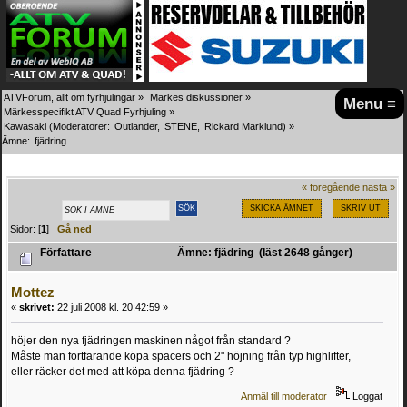
ATVForum, allt om fyrhjulingar
»
Märkes diskussioner
»
Menu ≡
Märkesspecifikt ATV Quad Fyrhjuling
»
Kawasaki
(Moderatorer:
Outlander
,
STENE
,
Rickard Marklund
) »
Ämne:
fjädring
« föregående
nästa »
SKICKA ÄMNET
SKRIV UT
Sidor: [
1
]
Gå ned
Författare
Ämne: fjädring (läst 2648 gånger)
Mottez
«
skrivet:
22 juli 2008 kl. 20:42:59 »
höjer den nya fjädringen maskinen något från standard ?
Måste man fortfarande köpa spacers och 2" höjning från typ highlifter,
eller räcker det med att köpa denna fjädring ?
Anmäl till moderator
Loggat