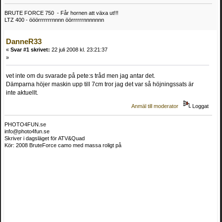
BRUTE FORCE 750 - Får hornen att växa ut!!!
LTZ 400 - ööörrrrrrrnnnn öörrrrrrnnnnnnn
DanneR33
«
Svar #1 skrivet:
22 juli 2008 kl. 23:21:37
»
vet inte om du svarade på pete:s tråd men jag antar det.
Dämparna höjer maskin upp till 7cm tror jag det var så höjningssats är
inte aktuellt.
Anmäl till moderator
Loggat
PHOTO4FUN.se
info@photo4fun.se
Skriver i dagsläget för ATV&Quad
Kör: 2008 BruteForce camo med massa roligt på