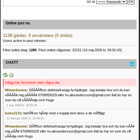
Gå till:
Online just nu.
1138 gäster, 0 användare (0 dolda)
Users active in past minutes:
Flest online idag:
1280
. Flest online någonsin: 32151 (16 maj 2026 kl. 09:52:43)
CHATT
Inlägg här försvinner efter några dar.
Mrhandsome
:
SÃÂÃÂ¶ker defekta/trasiga fyrhjulingar. Jag betalar bra och du kan
nÃÂÃÂ¥ mig pÃÂÃÂ¥ 0709955029 eller hv.alexandersson@gmail.com ifall du har en
som du vill sÃÂÃÂ¤lja mvh Hugo
1 maj 2026 kl. 20:00:35
hoho2131
:
behÃ¶ver hjÃ¤lp med o koppla bort dess e de mÃ¶jligt
12 februari 2026 kl. 20:46:20
Mrhandsome
:
SÃÂ¶ker defekta/trasiga fyrhjulingar. Jag betalar bra och du kan nÃÂ¥
mig pÃÂ¥ 0709955029 eller hv.alexandersson@gmail.com ifall du har en som du vill
sÃÂ¤lja mvh Hugo