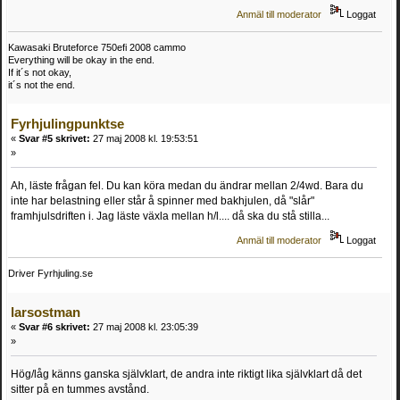
Anmäl till moderator
Loggat
Kawasaki Bruteforce 750efi 2008 cammo
Everything will be okay in the end.
If it´s not okay,
it´s not the end.
Fyrhjulingpunktse
«
Svar #5 skrivet:
27 maj 2008 kl. 19:53:51
»
Ah, läste frågan fel. Du kan köra medan du ändrar mellan 2/4wd. Bara du
inte har belastning eller står å spinner med bakhjulen, då "slår"
framhjulsdriften i. Jag läste växla mellan h/l.... då ska du stå stilla...
Anmäl till moderator
Loggat
Driver Fyrhjuling.se
larsostman
«
Svar #6 skrivet:
27 maj 2008 kl. 23:05:39
»
Hög/låg känns ganska självklart, de andra inte riktigt lika självklart då det
sitter på en tummes avstånd.