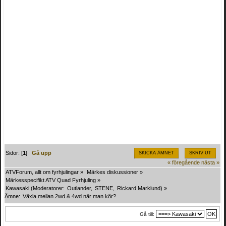
Sidor: [
1
]
Gå upp
SKICKA ÄMNET
SKRIV UT
« föregående
nästa »
ATVForum, allt om fyrhjulingar
»
Märkes diskussioner
»
Märkesspecifikt ATV Quad Fyrhjuling
»
Kawasaki
(Moderatorer:
Outlander
,
STENE
,
Rickard Marklund
) »
Ämne:
Växla mellan 2wd & 4wd när man kör?
Gå till: