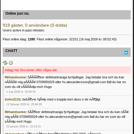
Online just nu.
919 gäster, 0 användare (0 dolda)
Users active in past minutes:
Flest online idag:
1280
. Flest online någonsin: 32151 (16 maj 2026 kl. 09:52:43)
CHATT
Inlägg här försvinner efter några dar.
Mrhandsome
:
SÃÂÃÂ¶ker defekta/trasiga fyrhjulingar. Jag betalar bra och du kan
nÃÂÃÂ¥ mig pÃÂÃÂ¥ 0709955029 eller hv.alexandersson@gmail.com ifall du har en
som du vill sÃÂÃÂ¤lja mvh Hugo
1 maj 2026 kl. 20:00:35
hoho2131
:
behÃ¶ver hjÃ¤lp med o koppla bort dess e de mÃ¶jligt
12 februari 2026 kl. 20:46:20
Mrhandsome
:
SÃÂ¶ker defekta/trasiga fyrhjulingar. Jag betalar bra och du kan nÃÂ¥
mig pÃÂ¥ 0709955029 eller hv.alexandersson@gmail.com ifall du har en som du vill
sÃÂ¤lja mvh Hugo
25 januari 2026 kl. 10:14:23