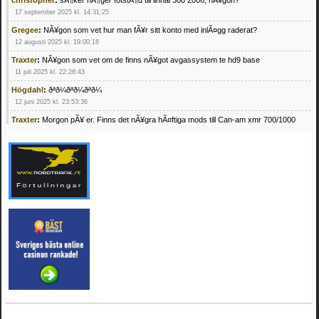
christopher
:
sÃ¶ker hÃ¶ger fotstÃ¶d till linhai 300 2006, nÃ¥gon?
17 september 2025 kl. 14:31:25
Gregee
:
NÃ¥gon som vet hur man fÃ¥r sitt konto med inlÃ¤gg raderat?
12 augusti 2025 kl. 19:00:16
Traxter
:
NÃ¥gon som vet om de finns nÃ¥got avgassystem te hd9 base
11 juli 2025 kl. 22:28:43
Högdahl
:
ðªð¼ðªð¼ðªð¼
12 juni 2025 kl. 23:53:36
Traxter
:
Morgon pÃ¥ er. Finns det nÃ¥gra hÃ¤ftiga mods till Can-am xmr 700/1000
24 februari 2025 kl. 10:23:25
Mrhandsome
:
SÃ¶ker defekta/trasiga fyrhjulingar. Jag betalar bra och du kan nÃ¥ mig
pÃ¥ 0709955029 eller hv.alexandersson@gmail.com ifall du har en som du vill sÃ¤lja
mvh Hugo
21 februari 2025 kl. 09:25:52
Oscar5
:
NÃ¥gon som vet vad man kan begÃ¤ra fÃ¶r en Honda TRX 350 FE 2005
med snÃ¶blad som fungerar utmÃ¤rkt .Har Ã¤rft den
4 februari 2025 kl. 19:20:50
Oscar5
:
44
4 februari 2025 kl. 19:15:36
Greger59
:
NÃ¤gon som vet har en Cetek 500 EFI
15 januari 2025 kl. 23:49:44
Mrhandsome
:
SÃÂ¶ker defekta/trasiga fyrhjulingar. Jag betalar bra och du kan nÃÂ¥
mig pÃÂ¥ 0709955029 eller hv.alexandersson@gmail.com ifall du har en som du vill