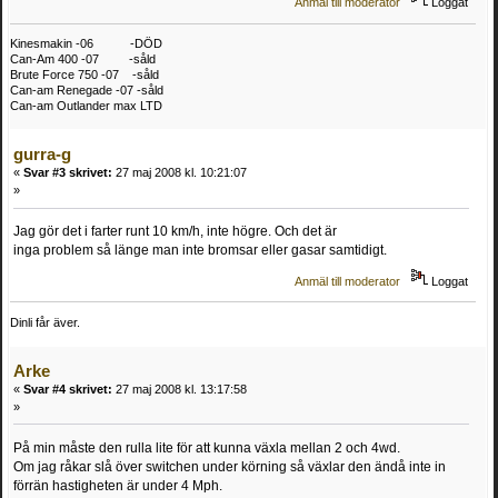
Anmäl till moderator
Loggat
Kinesmakin -06 -DÖD
Can-Am 400 -07 -såld
Brute Force 750 -07 -såld
Can-am Renegade -07 -såld
Can-am Outlander max LTD
gurra-g
«
Svar #3 skrivet:
27 maj 2008 kl. 10:21:07
»
Jag gör det i farter runt 10 km/h, inte högre. Och det är
inga problem så länge man inte bromsar eller gasar samtidigt.
Anmäl till moderator
Loggat
Dinli får äver.
Arke
«
Svar #4 skrivet:
27 maj 2008 kl. 13:17:58
»
På min måste den rulla lite för att kunna växla mellan 2 och 4wd.
Om jag råkar slå över switchen under körning så växlar den ändå inte in
förrän hastigheten är under 4 Mph.