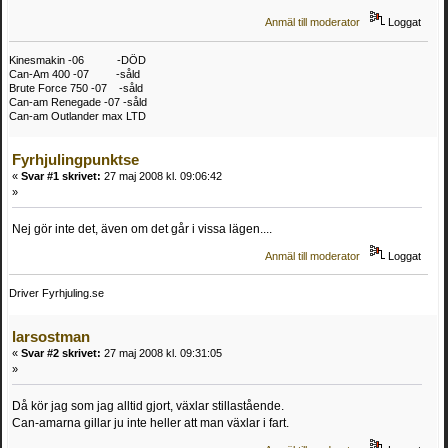
Anmäl till moderator
Loggat
Kinesmakin -06 -DÖD
Can-Am 400 -07 -såld
Brute Force 750 -07 -såld
Can-am Renegade -07 -såld
Can-am Outlander max LTD
Fyrhjulingpunktse
«
Svar #1 skrivet:
27 maj 2008 kl. 09:06:42
»
Nej gör inte det, även om det går i vissa lägen....
Anmäl till moderator
Loggat
Driver Fyrhjuling.se
larsostman
«
Svar #2 skrivet:
27 maj 2008 kl. 09:31:05
»
Då kör jag som jag alltid gjort, växlar stillastående.
Can-amarna gillar ju inte heller att man växlar i fart.