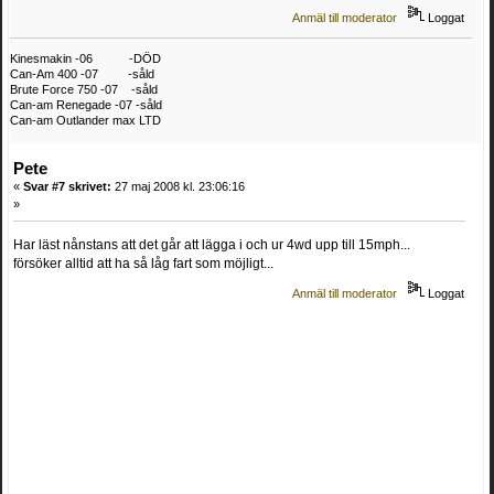
Anmäl till moderator
Loggat
Kinesmakin -06 -DÖD
Can-Am 400 -07 -såld
Brute Force 750 -07 -såld
Can-am Renegade -07 -såld
Can-am Outlander max LTD
Pete
«
Svar #7 skrivet:
27 maj 2008 kl. 23:06:16
»
Har läst nånstans att det går att lägga i och ur 4wd upp till 15mph...
försöker alltid att ha så låg fart som möjligt...
Anmäl till moderator
Loggat