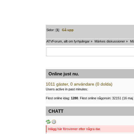
Sidor: [
1
]
Gå upp
ATVForum, allt om fyrhjulingar
»
Märkes diskussioner
»
Mä
Online just nu.
1011 gäster, 0 användare (0 dolda)
Users active in past minutes:
Flest online idag:
1280
. Flest online någonsin: 32151 (16 maj 
CHATT
Inlägg här försvinner efter några dar.