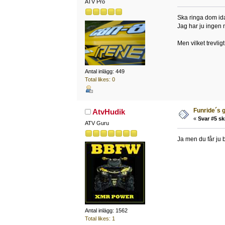
ATV Pro
Ska ringa dom ida
Jag har ju ingen
Men vilket trevlig
Antal inlägg: 449
Total likes: 0
Funride´s g
AtvHudik
«
Svar #5 sk
ATV Guru
Ja men du får ju b
Antal inlägg: 1562
Total likes: 1