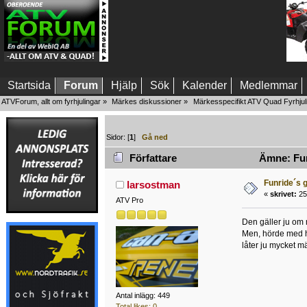
Startsida
Forum
Hjälp
Sök
Kalender
Medlemmar
ATVForum, allt om fyrhjulingar
»
Märkes diskussioner
»
Märkesspecifikt ATV Quad Fyrhjul
Sidor: [
1
]
Gå ned
Författare
Ämne: Funr
Funride´s g
larsostman
«
skrivet:
25 
ATV Pro
Den gäller ju om 
Men, hörde med h
låter ju mycket mä
Antal inlägg: 449
Total likes: 0