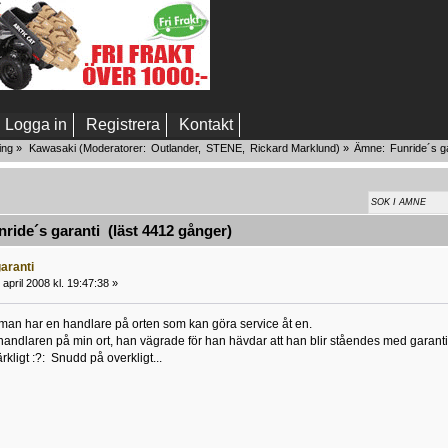
Logga in
Registrera
Kontakt
ing
»
Kawasaki
(Moderatorer:
Outlander
,
STENE
,
Rickard Marklund
) »
Ämne:
Funride´s g
ide´s garanti (läst 4412 gånger)
aranti
april 2008 kl. 19:47:38 »
man har en handlare på orten som kan göra service åt en.
andlaren på min ort, han vägrade för han hävdar att han blir ståendes med garan
rkligt :?: Snudd på overkligt...