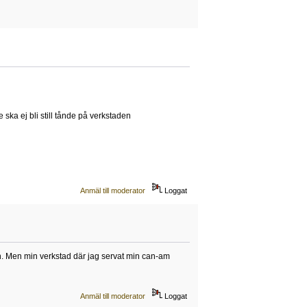
ska ej bli still tånde på verkstaden
Anmäl till moderator
Loggat
in. Men min verkstad där jag servat min can-am
Anmäl till moderator
Loggat