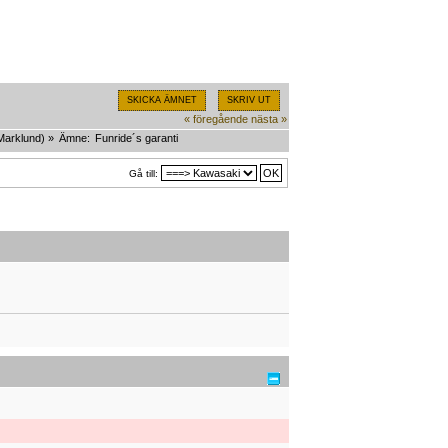
SKICKA ÄMNET
SKRIV UT
« föregående
nästa »
Marklund
) »
Ämne:
Funride´s garanti
Gå till: