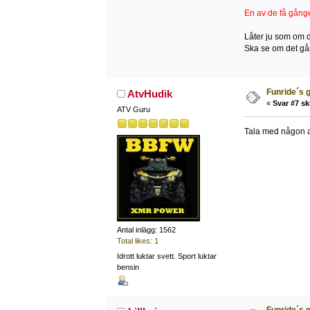
En av de få gånge
Låter ju som om de
Ska se om det går
Funride´s g
AtvHudik
«
Svar #7 sk
ATV Guru
Tala med någon an
Antal inlägg: 1562
Total likes: 1
Idrott luktar svett. Sport luktar
bensin
Funride´s g