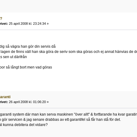
?
rivet:
25 april 2008 kl. 23:24:34 »
 dig så vägra han gör din servis då
 lagen de finns väll han ska göra de seriv som ska göras och ej annat hänvias de de 
s sen ut därifrån
 bor så långt bort men vad göras
aranti
rivet:
26 april 2008 kl. 01:06:20 »
t garanti system där man kan serva maskinen "över allt" & fortfarande ha kvar garat
gör servicen & jag senare drabbas av ett garantifel så får han stå för det.
l kunna debitera det vidare?