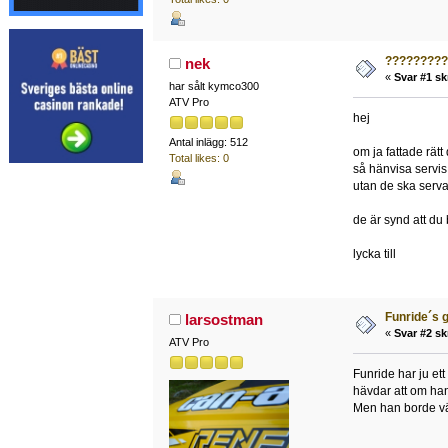
?????????
nek
«
Svar #1 sk
har sålt kymco300
ATV Pro
hej
Antal inlägg: 512
om ja fattade rätt
Total likes: 0
så hänvisa servis
utan de ska serva
de är synd att du
lycka till
Funride´s g
larsostman
«
Svar #2 sk
ATV Pro
Funride har ju et
hävdar att om han 
Men han borde vä