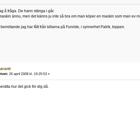
g å fråga. De hann stänga i går.
 maskin ännu, men det känns ju inte så bra om man köper en maskin som man ev mås
t bemötande jag har fått från killarna på Funride, i synnerhet Patrik, toppen.
aranti
rivet:
26 april 2008 kl. 19:25:53 »
erätta hur det gick för dig då.