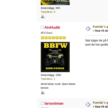
Antal inlägg: 449
Total likes: 0
Funride´s g
AtvHudik
«
Svar #3 sk
ATV Guru
Vad säger de på F
som de har godkän
Antal inlägg: 1562
Total likes: 1
Idrott luktar svett. Sport luktar
bensin
Funride´s g
larsostman
«
Svar #4 sk