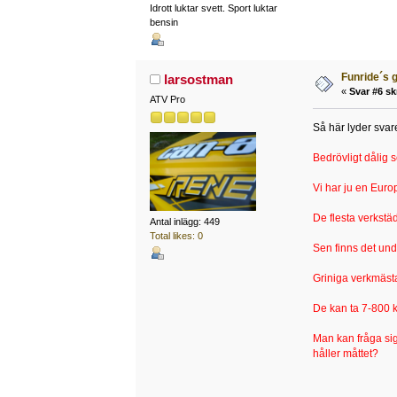
Idrott luktar svett. Sport luktar
bensin
Funride´s g
larsostman
«
Svar #6 sk
ATV Pro
Så här lyder svare
Bedrövligt dålig s
Vi har ju en Euro
De flesta verkstä
Antal inlägg: 449
Total likes: 0
Sen finns det un
Griniga verkmästa
De kan ta 7-800 kr
Man kan fråga sig
håller måttet?