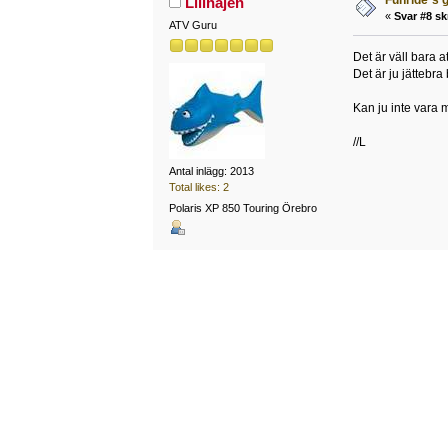
Lillhajen
«
Svar #8 sk
ATV Guru
Det är väll bara a
Det är ju jättebra 
Kan ju inte vara m
//L
Antal inlägg: 2013
Total likes: 2
Polaris XP 850 Touring Örebro