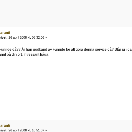
aranti
rivet:
26 april 2008 kl. 08:32:06 »
unride då?? Är han godkänd av Funride för att göra denna service då? Står ju i gar
nt på din ort. Intressant fråga.
aranti
rivet:
26 april 2008 kl. 10:51:07 »