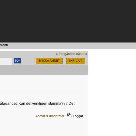
aranti
« föregående
nästa »
SKICKA ÄMNET
SKRIV UT
tiåtagandet. Kan det verkligen stämma??? Det
Anmäl till moderator
Loggat