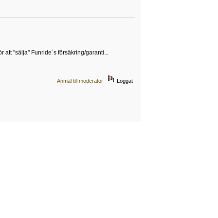
att "sälja" Funride´s försäkring/garanti...
Anmäl till moderator
Loggat