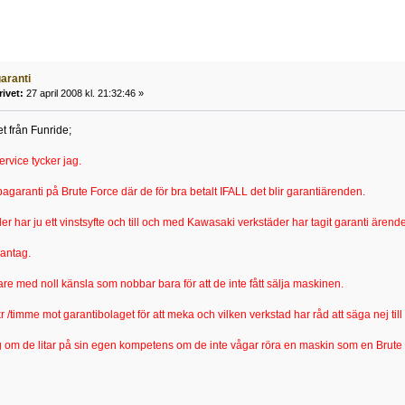
aranti
rivet:
27 april 2008 kl. 21:32:46 »
t från Funride;
ervice tycker jag.
pagaranti på Brute Force där de för bra betalt IFALL det blir garantiärenden.
der har ju ett vinstsyfte och till och med Kawasaki verkstäder har tagit garanti äre
dantag.
re med noll känsla som nobbar bara för att de inte fått sälja maskinen.
 /timme mot garantibolaget för att meka och vilken verkstad har råd att säga nej till
 om de litar på sin egen kompetens om de inte vågar röra en maskin som en Brute Fo