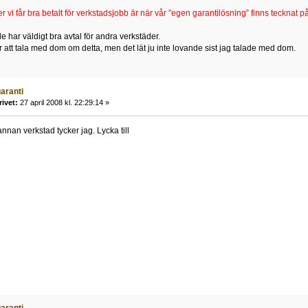
r vi får bra betalt för verkstadsjobb är när vår ”egen garantilösning” finns tecknat 
 har väldigt bra avtal för andra verkstäder.
 att tala med dom om detta, men det lät ju inte lovande sist jag talade med dom.
aranti
rivet:
27 april 2008 kl. 22:29:14 »
nan verkstad tycker jag. Lycka till
aranti