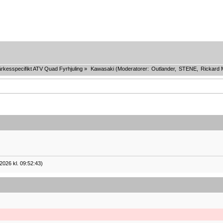
rkesspecifikt ATV Quad Fyrhjuling
»
Kawasaki
(Moderatorer:
Outlander
,
STENE
,
Rickard 
2026 kl. 09:52:43)