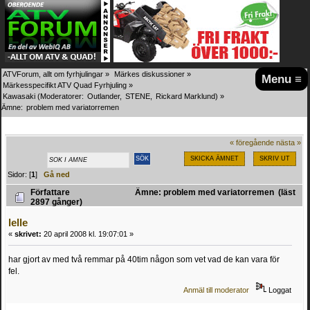
ATVForum, allt om fyrhjulingar
»
Märkes diskussioner
»
Menu ≡
Märkesspecifikt ATV Quad Fyrhjuling
»
Kawasaki
(Moderatorer:
Outlander
,
STENE
,
Rickard Marklund
) »
Ämne:
problem med variatorremen
« föregående
nästa »
SKICKA ÄMNET
SKRIV UT
Sidor: [
1
]
Gå ned
Författare
Ämne: problem med variatorremen (läst
2897 gånger)
lelle
«
skrivet:
20 april 2008 kl. 19:07:01 »
har gjort av med två remmar på 40tim någon som vet vad de kan vara för
fel.
Anmäl till moderator
Loggat