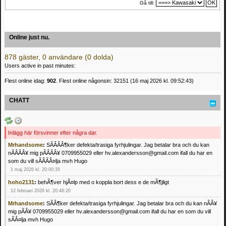
Gå till:
Online just nu.
878 gäster, 0 användare (0 dolda)
Users active in past minutes:
Flest online idag:
902
. Flest online någonsin: 32151 (16 maj 2026 kl. 09:52:43)
CHATT
Inlägg här försvinner efter några dar.
Mrhandsome
:
SÃÂÃÂ¶ker defekta/trasiga fyrhjulingar. Jag betalar bra och du kan
nÃÂÃÂ¥ mig pÃÂÃÂ¥ 0709955029 eller hv.alexandersson@gmail.com ifall du har en
som du vill sÃÂÃÂ¤lja mvh Hugo
1 maj 2026 kl. 20:00:35
hoho2131
:
behÃ¶ver hjÃ¤lp med o koppla bort dess e de mÃ¶jligt
12 februari 2026 kl. 20:46:20
Mrhandsome
:
SÃÂ¶ker defekta/trasiga fyrhjulingar. Jag betalar bra och du kan nÃÂ¥
mig pÃÂ¥ 0709955029 eller hv.alexandersson@gmail.com ifall du har en som du vill
sÃÂ¤lja mvh Hugo