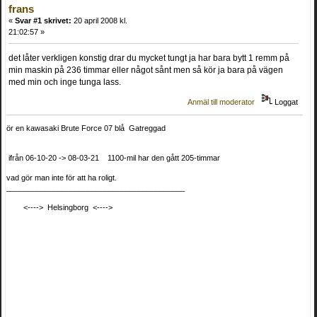
frans
«
Svar #1 skrivet:
20 april 2008 kl.
21:02:57 »
det låter verkligen konstig drar du mycket tungt ja har bara bytt 1 remm på
min maskin på 236 timmar eller något sånt men så kör ja bara på vägen
med min och inge tunga lass.
Anmäl till moderator
Loggat
ör en kawasaki Brute Force 07 blå Gatreggad
ifrån 06-10-20 -> 08-03-21 1100-mil har den gått 205-timmar
vad gör man inte för att ha roligt.
__________________________________________
<----> Helsingborg <---->