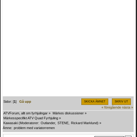
Sidor: [
1
]
Gå upp
SKICKA ÄMNET
SKRIV UT
« föregående
nästa »
ATVForum, allt om fyrhjulingar
»
Märkes diskussioner
»
Märkesspecifikt ATV Quad Fyrhjuling
»
Kawasaki
(Moderatorer:
Outlander
,
STENE
,
Rickard Marklund
) »
Ämne:
problem med variatorremen