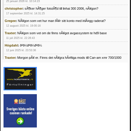
25 januari 2026 kl. 10:14:23
christopher
:
sÃ¶ker hÃ¶ger fotstÃ¶d till linhai 300 2006, nÃ¥gon?
17 september 2025 kl. 14:31:25
Gregee
:
NÃ¥gon som vet hur man fÃ¥r sitt konto med inlÃ¤gg raderat?
12 augusti 2025 kl. 19:00:16
Traxter
:
NÃ¥gon som vet om de finns nÃ¥got avgassystem te hd9 base
11 juli 2025 kl. 22:28:43
Högdahl
:
ðªð¼ðªð¼ðªð¼
12 juni 2025 kl. 23:53:36
Traxter
:
Morgon pÃ¥ er. Finns det nÃ¥gra hÃ¤ftiga mods till Can-am xmr 700/1000
24 februari 2025 kl. 10:23:25
Mrhandsome
:
SÃ¶ker defekta/trasiga fyrhjulingar. Jag betalar bra och du kan nÃ¥ mig
pÃ¥ 0709955029 eller hv.alexandersson@gmail.com ifall du har en som du vill sÃ¤lja
mvh Hugo
21 februari 2025 kl. 09:25:52
Oscar5
:
NÃ¥gon som vet vad man kan begÃ¤ra fÃ¶r en Honda TRX 350 FE 2005
med snÃ¶blad som fungerar utmÃ¤rkt .Har Ã¤rft den
4 februari 2025 kl. 19:20:50
Oscar5
:
44
4 februari 2025 kl. 19:15:36
Greger59
:
NÃ¤gon som vet har en Cetek 500 EFI
15 januari 2025 kl. 23:49:44