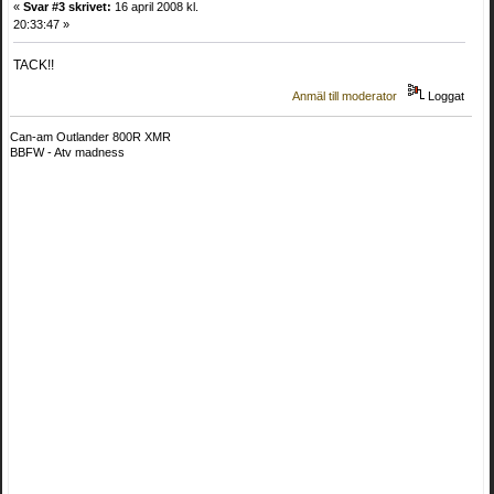
«
Svar #3 skrivet:
16 april 2008 kl.
20:33:47 »
TACK!!
Anmäl till moderator
Loggat
Can-am Outlander 800R XMR
BBFW - Atv madness