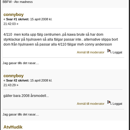
BBFW - Atv madness
connyboy
«
Svar #1 skrivet:
15 april 2008 kl.
21:42:03 »
4/110 men kolla upp fälg centrumen..på kawa brute så har dom
styrklackar på hjulnaven så alla fälgar passar inte.. alternative slippa bort
dom från hjulnaven så passar alla 4/110 fälgar mvh conny andersson
Anmäl till moderator
Loggat
Jag gasar tills det rasar....
connyboy
«
Svar #2 skrivet:
15 april 2008 kl.
21:43:29 »
gäller bara 2008 årsmodell...
Anmäl till moderator
Loggat
Jag gasar tills det rasar....
AtvHudik