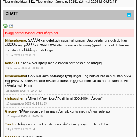
Flest online idag:
841
. Flest online någonsin: 32151 (16 maj 2026 kl. 09:52:43)
CHATT
Inlägg här försvinner efter några dar.
Mrhandsome
:
SÃÂÃÂ¶ker defekta/trasiga fyrhjulingar. Jag betalar bra och du kan
nÃÂÃÂ¥ mig pÃÂÃÂ¥ 0709955029 eller hv.alexandersson@gmail.com ifall du har en
som du vill sÃÂÃÂ¤lja mvh Hugo
1 maj 2026 kl. 20:00:35
hoho2131
:
behÃ¶ver hjÃ¤lp med o koppla bort dess e de mÃ¶jligt
12 februari 2026 kl. 20:46:20
Mrhandsome
:
SÃÂ¶ker defekta/trasiga fyrhjulingar. Jag betalar bra och du kan nÃÂ¥
mig pÃÂ¥ 0709955029 eller hv.alexandersson@gmail.com ifall du har en som du vill
sÃÂ¤lja mvh Hugo
25 januari 2026 kl. 10:14:23
christopher
:
sÃ¶ker hÃ¶ger fotstÃ¶d till linhai 300 2006, nÃ¥gon?
17 september 2025 kl. 14:31:25
Gregee
:
NÃ¥gon som vet hur man fÃ¥r sitt konto med inlÃ¤gg raderat?
12 augusti 2025 kl. 19:00:16
Traxter
:
NÃ¥gon som vet om de finns nÃ¥got avgassystem te hd9 base
11 juli 2025 kl. 22:28:43