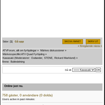
Sidor: [
1
]
Gå upp
SKICKA ÄMNET
SKRIV UT
« föregående
nästa »
ATVForum, allt om fyrhjulingar
»
Märkes diskussioner
»
Märkesspecifikt ATV Quad Fyrhjuling
»
Kawasaki
(Moderatorer:
Outlander
,
STENE
,
Rickard Marklund
) »
Ämne:
Bultindelning
Gå till:
Online just nu.
758 gäster, 0 användare (0 dolda)
Users active in past minutes: