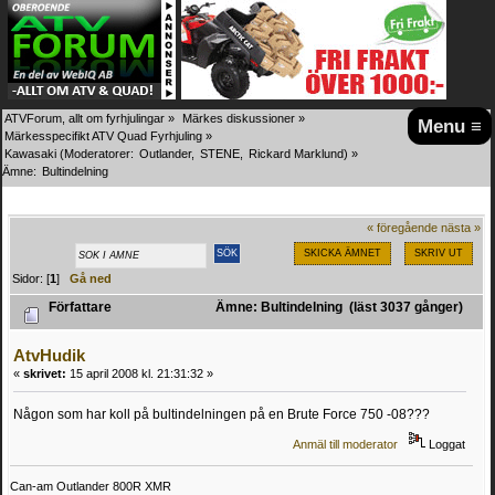
ATVForum, allt om fyrhjulingar
»
Märkes diskussioner
»
Menu ≡
Märkesspecifikt ATV Quad Fyrhjuling
»
Kawasaki
(Moderatorer:
Outlander
,
STENE
,
Rickard Marklund
) »
Ämne:
Bultindelning
« föregående
nästa »
SKICKA ÄMNET
SKRIV UT
Sidor: [
1
]
Gå ned
Författare
Ämne: Bultindelning (läst 3037 gånger)
AtvHudik
«
skrivet:
15 april 2008 kl. 21:31:32 »
Någon som har koll på bultindelningen på en Brute Force 750 -08???
Anmäl till moderator
Loggat
Can-am Outlander 800R XMR