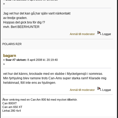
»
Jag vet hur det kan gå,har själv varit närkontakt
av tredje graden.
Hoppas det gick bra för dig !?
mvh. Bert BEERHUNTER
Anmäl till moderator
Loggat
POLARIS RZR
bagarn
«
Svar #7 skrivet:
8 april 2008 kl. 20:19:40
»
vet hur det känns, krockade med en stubbe i Myckelgensjö i sommras.
Min fyrhjuling blev ramsne trots Can-Ams super starka ram!! Klarade mig
helskinnad, föll inte ens av hjulingen.
Anmäl till moderator
Loggat
Åker omkring med en Can Am 800 ltd med mycket tillbehör.
Can 800XT
Can am 650 XT
Linhai 280 4x4