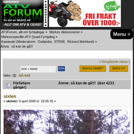
ATVForum, allt om fyrhjulingar
»
Märkes diskussioner
»
Menu ≡
Märkesspecifikt ATV Quad Fyrhjuling
»
Kawasaki
(Moderatorer:
Outlander
,
STENE
,
Rickard Marklund
) »
Ämne:
så kan de gå!!!
« föregående
nästa »
SKICKA ÄMNET
SKRIV UT
Sidor: [
1
]
Gå ned
Författare
Ämne: så kan de gå!!! (läst 4233
gånger)
sixten
«
skrivet:
8 april 2008 kl. 18:05:35 »