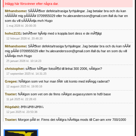
Inlägg här försvinner efter några dar.
Mrhandsome
:
SÃÂÃÂ¶ker defekta/trasiga fyrhjulingar. Jag betalar bra och du kan
nÃÂÃÂ¥ mig pÃÂÃÂ¥ 0709955029 eller hv.alexandersson@gmail.com ifall du har en
som du vill sÃÂÃÂ¤lja mvh Hugo
1 maj 2026 kl. 20:00:35
hoho2131
:
behÃ¶ver hjÃ¤lp med o koppla bort dess e de mÃ¶jligt
12 februari 2026 kl. 20:46:20
Mrhandsome
:
SÃÂ¶ker defekta/trasiga fyrhjulingar. Jag betalar bra och du kan nÃÂ¥
mig pÃÂ¥ 0709955029 eller hv.alexandersson@gmail.com ifall du har en som du vill
sÃÂ¤lja mvh Hugo
25 januari 2026 kl. 10:14:23
christopher
:
sÃ¶ker hÃ¶ger fotstÃ¶d till linhai 300 2006, nÃ¥gon?
17 september 2025 kl. 14:31:25
Gregee
:
NÃ¥gon som vet hur man fÃ¥r sitt konto med inlÃ¤gg raderat?
12 augusti 2025 kl. 19:00:16
Traxter
:
NÃ¥gon som vet om de finns nÃ¥got avgassystem te hd9 base
11 juli 2025 kl. 22:28:43
Högdahl
:
ðªð¼ðªð¼ðªð¼
12 juni 2025 kl. 23:53:36
Traxter
:
Morgon pÃ¥ er. Finns det nÃ¥gra hÃ¤ftiga mods till Can-am xmr 700/1000
24 februari 2025 kl. 10:23:25
Mrhandsome
:
SÃ¶ker defekta/trasiga fyrhjulingar. Jag betalar bra och du kan nÃ¥ mig