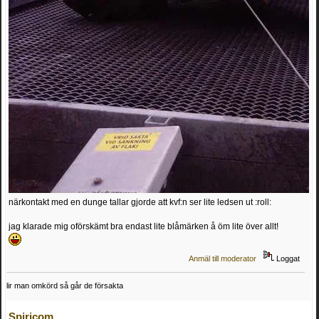
närkontakt med en dunge tallar gjorde att kvf:n ser lite ledsen ut :roll:
jag klarade mig oförskämt bra endast lite blåmärken å öm lite över allt!
Anmäl till moderator
Loggat
lir man omkörd så går de försakta
Spiricom