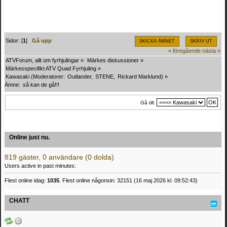
Sidor: [
1
]
Gå upp
SKICKA ÄMNET
SKRIV UT
« föregående
nästa »
ATVForum, allt om fyrhjulingar
»
Märkes diskussioner
»
Märkesspecifikt ATV Quad Fyrhjuling
»
Kawasaki
(Moderatorer:
Outlander
,
STENE
,
Rickard Marklund
) »
Ämne:
så kan de gå!!!
Gå till:
Online just nu.
819 gäster, 0 användare (0 dolda)
Users active in past minutes:
Flest online idag:
1035
. Flest online någonsin: 32151 (16 maj 2026 kl. 09:52:43)
CHATT