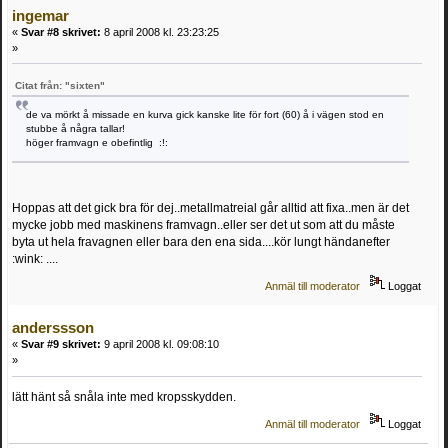
ingemar
«
Svar #8 skrivet:
8 april 2008 kl. 23:23:25
»
Citat från: "sixten"
de va mörkt å missade en kurva gick kanske lite för fort (60) å i vägen stod en
stubbe å några tallar!
höger framvagn e obefintlig :!:
Hoppas att det gick bra för dej..metallmatreial går alltid att fixa..men är det
mycke jobb med maskinens framvagn..eller ser det ut som att du måste
byta ut hela fravagnen eller bara den ena sida....kör lungt händanefter
:wink: ....
Anmäl till moderator
Loggat
anderssson
«
Svar #9 skrivet:
9 april 2008 kl. 09:08:10
»
lätt hänt så snåla inte med kropsskydden.
Anmäl till moderator
Loggat