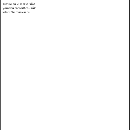
suzuki lta 700 08a-såld
yamaha raptor07a -såld
letar 09e maskin nu