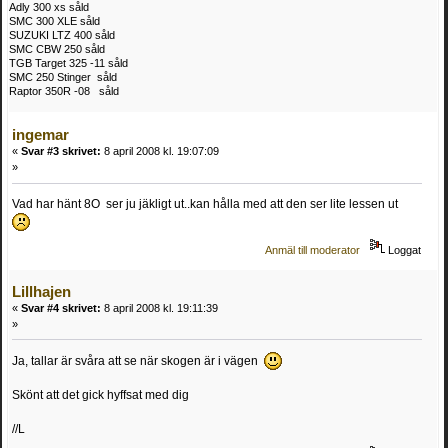
Adly 300 xs såld
SMC 300 XLE såld
SUZUKI LTZ 400 såld
SMC CBW 250 såld
TGB Target 325 -11 såld
SMC 250 Stinger såld
Raptor 350R -08 såld
ingemar
«
Svar #3 skrivet:
8 april 2008 kl. 19:07:09
»
Vad har hänt 8O ser ju jäkligt ut..kan hålla med att den ser lite lessen ut
Anmäl till moderator
Loggat
Lillhajen
«
Svar #4 skrivet:
8 april 2008 kl. 19:11:39
»
Ja, tallar är svåra att se när skogen är i vägen
Skönt att det gick hyffsat med dig
//L