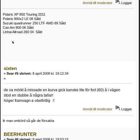
Anmäl till moderator
Loggat
Polaris XP 850 Touring 2011
Polaris 800x2 LE 08 Såld
Suzuki quadrunner 250 LTF 4WD 89 Såld
Can Am 800 06 Såld
Linhai Allroad 260 04 Såld
sixten
«
Svar #5 skrivet:
8 april 2008 kl. 19:12:34
»
de va mörkt å missade en kurva gick kanske lite för fort (60) å i vägen
stod en stubbe å några tallar!
höger framvagn e obefintlig :!:
Anmäl till moderator
Loggat
lir man omkörd så går de försakta
BEERHUNTER
«
Svar #6 skrivet:
8 april 2008 kl. 19:53:15