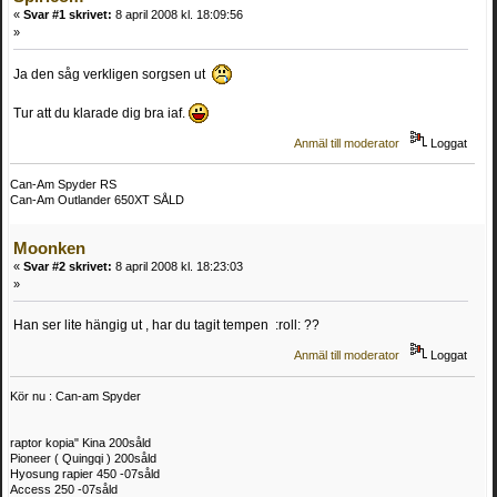
«
Svar #1 skrivet:
8 april 2008 kl. 18:09:56
»
Ja den såg verkligen sorgsen ut
Tur att du klarade dig bra iaf.
Anmäl till moderator
Loggat
Can-Am Spyder RS
Can-Am Outlander 650XT SÅLD
Moonken
«
Svar #2 skrivet:
8 april 2008 kl. 18:23:03
»
Han ser lite hängig ut , har du tagit tempen :roll: ??
Anmäl till moderator
Loggat
Kör nu : Can-am Spyder
raptor kopia" Kina 200såld
Pioneer ( Quingqi ) 200såld
Hyosung rapier 450 -07såld
Access 250 -07såld