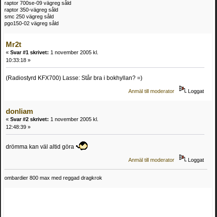
raptor 700se-09 vägreg såld
raptor 350-vägreg såld
smc 250 vägreg såld
pgo150-02 vägreg såld
Mr2t
«
Svar #1 skrivet:
1 november 2005 kl.
10:33:18 »
(Radiostyrd KFX700) Lasse: Står bra i bokhyllan? =)
Anmäl till moderator
Loggat
donliam
«
Svar #2 skrivet:
1 november 2005 kl.
12:48:39 »
drömma kan väl altid göra
Anmäl till moderator
Loggat
ombardier 800 max med reggad dragkrok