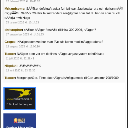
12 februari 2026 kl. 20:46:20
Mrhandsome
:
SÃÂ¶ker defekta/trasiga fyrhjulingar. Jag betalar bra och du kan nÃÂ¥
mig pÃÂ¥ 0709955029 eller hv.alexandersson@gmail.com ifall du har en som du vill
sÃÂ¤lja mvh Hugo
25 januari 2026 kl. 10:14:23
christopher
:
sÃ¶ker hÃ¶ger fotstÃ¶d till linhai 300 2006, nÃ¥gon?
17 september 2025 kl. 14:31:25
Gregee
:
NÃ¥gon som vet hur man fÃ¥r sitt konto med inlÃ¤gg raderat?
12 augusti 2025 kl. 19:00:16
Traxter
:
NÃ¥gon som vet om de finns nÃ¥got avgassystem te hd9 base
11 juli 2025 kl. 22:28:43
Högdahl
:
ðªð¼ðªð¼ðªð¼
12 juni 2025 kl. 23:53:36
Traxter
:
Morgon pÃ¥ er. Finns det nÃ¥gra hÃ¤ftiga mods till Can-am xmr 700/1000
24 februari 2025 kl. 10:23:25
Mrhandsome
:
SÃ¶ker defekta/trasiga fyrhjulingar. Jag betalar bra och du kan nÃ¥ mig
pÃ¥ 0709955029 eller hv.alexandersson@gmail.com ifall du har en som du vill sÃ¤lja
mvh Hugo
21 februari 2025 kl. 09:25:52
Oscar5
:
NÃ¥gon som vet vad man kan begÃ¤ra fÃ¶r en Honda TRX 350 FE 2005
med snÃ¶blad som fungerar utmÃ¤rkt .Har Ã¤rft den
4 februari 2025 kl. 19:20:50
Oscar5
:
44