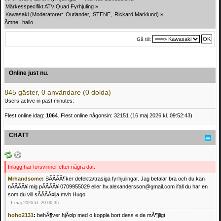
Märkesspecifikt ATV Quad Fyrhjuling
»
Kawasaki
(Moderatorer:
Outlander
,
STENE
,
Rickard Marklund
) »
Ämne:
hallo
Gå till:
Online just nu.
845 gäster, 0 användare (0 dolda)
Users active in past minutes:
Flest online idag:
1064
. Flest online någonsin: 32151 (16 maj 2026 kl. 09:52:43)
CHATT
Inlägg här försvinner efter några dar.
Mrhandsome
:
SÃÂÃÂ¶ker defekta/trasiga fyrhjulingar. Jag betalar bra och du kan
nÃÂÃÂ¥ mig pÃÂÃÂ¥ 0709955029 eller hv.alexandersson@gmail.com ifall du har en
som du vill sÃÂÃÂ¤lja mvh Hugo
1 maj 2026 kl. 20:00:35
hoho2131
:
behÃ¶ver hjÃ¤lp med o koppla bort dess e de mÃ¶jligt