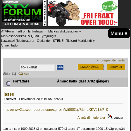
ATVForum, allt om fyrhjulingar
»
Märkes diskussioner
»
Menu ≡
Märkesspecifikt ATV Quad Fyrhjuling
»
Kawasaki
(Moderatorer:
Outlander
,
STENE
,
Rickard Marklund
) »
Ämne:
hallo
« föregående
nästa »
SKICKA ÄMNET
SKRIV UT
Sidor: [
1
]
Gå ned
Författare
Ämne: hallo (läst 3782 gånger)
lasse
«
skrivet:
1 november 2005 kl. 05:09:58 »
http://www2.towerhobbies.com/cgi-bin/wti0001p?&I=LXKVJ1&P=0
Anmäl till moderator
Loggat
can am xt-p 1000 2018 t3 b outlander 570 t3 a pro-17 scrambler 1000-15 vägreg såld