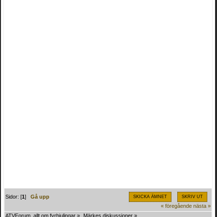
Sidor: [
1
]
Gå upp
SKICKA ÄMNET
SKRIV UT
« föregående
nästa »
ATVForum, allt om fyrhjulingar
»
Märkes diskussioner
»