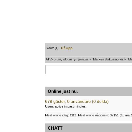
Sidor: [
1
]
Gå upp
ATVForum, allt om fyrhjulingar
»
Märkes diskussioner
»
Mä
Online just nu.
679 gäster, 0 användare (0 dolda)
Users active in past minutes:
Flest online idag:
1113
. Flest online någonsin: 32151 (16 maj 
CHATT