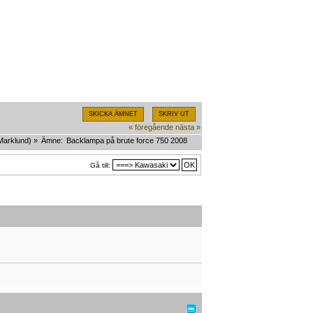
SKICKA ÄMNET
SKRIV UT
« föregående
nästa »
Marklund
) »
Ämne:
Backlampa på brute force 750 2008
Gå till: