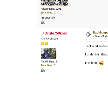
Antal inlägg: 1091
Total likes: 0
I Branschen
Backlampa 
Brute750krax
«
Svar #3 sk
ATV Nybörjare
Tänkte faktiskt ox
tror det blir lättast
Antal inlägg: 2
tack å hej.
Total likes: 0