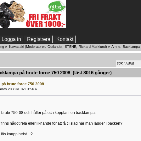
Logga in
Registrera
Kontakt
ing
»
Kawasaki
(Moderatorer:
Outlander
,
STENE
,
Rickard Marklund
) »
Ämne:
Backlampa p
lampa på brute force 750 2008 (läst 3016 gånger)
på brute force 750 2008
mars 2008 kl. 02:01:56 »
n brute 750-08 och håller på och kopplar i en backlampa.
inns något relä eller liknande för att få tillslag när man lägger i backen?
 lös knapp helst.. :?