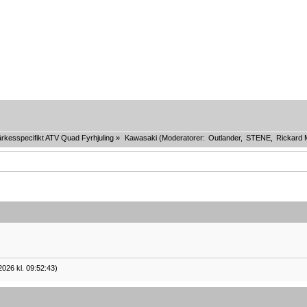
rkesspecifikt ATV Quad Fyrhjuling
»
Kawasaki
(Moderatorer:
Outlander
,
STENE
,
Rickard 
2026 kl. 09:52:43)