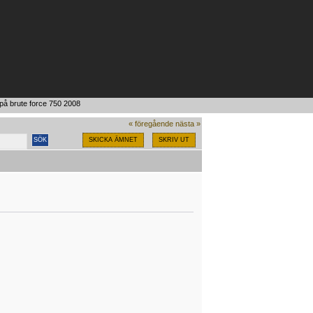
å brute force 750 2008
« föregående
nästa »
SKICKA ÄMNET
SKRIV UT