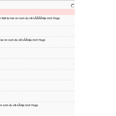
ifall du har en som du vill sÃÂÃÂ¤lja mvh Hugo
har en som du vill sÃÂ¤lja mvh Hugo
en som du vill sÃ¤lja mvh Hugo