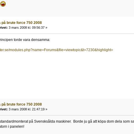
.
på brute force 750 2008
rivet:
3 mars 2008 kl. 09:56:37 »
principen torde vara densamma:
nter.se/modules.php?name=Forums&file=viewtopic&t=7230&highlight=
på brute force 750 2008
rivet:
3 mars 2008 kl. 21:47:19 »
 standardmonterat på Svensksålda maskiner. Borde ju gå att köpa dom dela som sa
atorn i panelen!