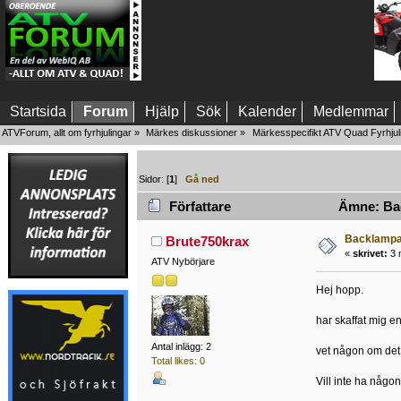
Startsida
Forum
Hjälp
Sök
Kalender
Medlemmar
ATVForum, allt om fyrhjulingar
»
Märkes diskussioner
»
Märkesspecifikt ATV Quad Fyrhjul
Sidor: [
1
]
Gå ned
Författare
Ämne: Back
Backlampa 
Brute750krax
«
skrivet:
3 
ATV Nybörjare
Hej hopp.
har skaffat mig e
Antal inlägg: 2
vet någon om det f
Total likes: 0
Vill inte ha någon