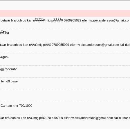
ag betalar bra och du kan nÃÂÃÂ¥ mig pÃÂÃÂ¥ 0709955029 eller hv.alexandersson@gmail.com 
Ã¶jligt
betalar bra och du kan nÃÂ¥ mig pÃÂ¥ 0709955029 eller hv.alexandersson@gmail.com ifall du 
nÃ¥gon?
¤gg raderat?
 te hd9 base
ll Can-am xmr 700/1000
talar bra och du kan nÃ¥ mig pÃ¥ 0709955029 eller hv.alexandersson@gmail.com ifall du har 