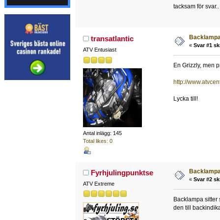
tacksam för svar.
Backlampa 
transatlantic
«
Svar #1 sk
ATV Entusiast
En Grizzly, men 
http://www.atvce
Lycka till!
Antal inlägg: 145
Total likes: 0
Backlampa 
Fyrhjulingpunktse
«
Svar #2 sk
ATV Extreme
Backlampa sitter
den till backindik