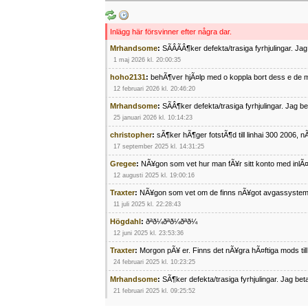
Inlägg här försvinner efter några dar.
Mrhandsome
:
SÃÂÃÂ¶ker defekta/trasiga fyrhjulingar. J
1 maj 2026 kl. 20:00:35
hoho2131
:
behÃ¶ver hjÃ¤lp med o koppla bort dess e de m
12 februari 2026 kl. 20:46:20
Mrhandsome
:
SÃÂ¶ker defekta/trasiga fyrhjulingar. Jag 
25 januari 2026 kl. 10:14:23
christopher
:
sÃ¶ker hÃ¶ger fotstÃ¶d till linhai 300 2006, 
17 september 2025 kl. 14:31:25
Gregee
:
NÃ¥gon som vet hur man fÃ¥r sitt konto med inlÃ
12 augusti 2025 kl. 19:00:16
Traxter
:
NÃ¥gon som vet om de finns nÃ¥got avgassystem
11 juli 2025 kl. 22:28:43
Högdahl
:
ðªð¼ðªð¼ðªð¼
12 juni 2025 kl. 23:53:36
Traxter
:
Morgon pÃ¥ er. Finns det nÃ¥gra hÃ¤ftiga mods ti
24 februari 2025 kl. 10:23:25
Mrhandsome
:
SÃ¶ker defekta/trasiga fyrhjulingar. Jag be
21 februari 2025 kl. 09:25:52