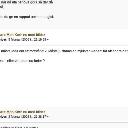
där då uta behöva göra så där då
då
e de du ge en rapport om hur de gick
tare Mph-Kmh nu med bilder
rivet:
3 februari 2008 kl. 21:19:35 »
åste löda om ett motstånd ?. Måste ju finnas en mjukvaruvariant för att ändra de
esel, eller vad dom nu heter ?
tare Mph-Kmh nu med bilder
rivet:
3 februari 2008 kl. 21:38:17 »