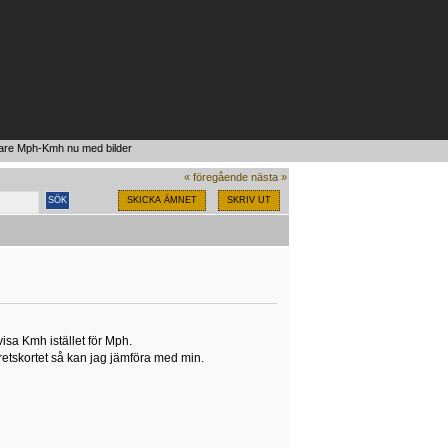
are Mph-Kmh nu med bilder
« föregående
nästa »
SKICKA ÄMNET
SKRIV UT
visa Kmh istället för Mph.
retskortet så kan jag jämföra med min.