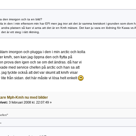
a den imorgon och ta en bild?
la in den i min eftersom min har EFI men jag tror att det är samma kretskort i grunden som dom ha
andra platsen så kan vi anta att det är en Kmh mätare. Det kan ju vara en lödning för Kawa vs Ar
, det är ett steg i rätt riktning.
tarn imorgon och plugga i den i min arctic och kolla
er km/h, sen kan jag öppna den och flytta på
n prova den igen och se om det ändras. då har vi
ackade med service chefen på arctic och han sa att
jag tyckte också att det var skumt att km/h visar
lite från sidan. det här måste vi lösa helt enkelt
tare Mph-Kmh nu med bilder
rivet:
3 februari 2008 kl. 22:07:49 »
hefen"
e"