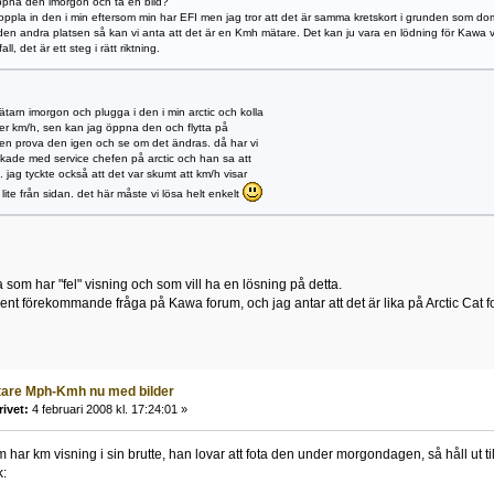
ppna den imorgon och ta en bild?
oppla in den i min eftersom min har EFI men jag tror att det är samma kretskort i grunden som dom
en andra platsen så kan vi anta att det är en Kmh mätare. Det kan ju vara en lödning för Kawa vs
all, det är ett steg i rätt riktning.
tarn imorgon och plugga i den i min arctic och kolla
er km/h, sen kan jag öppna den och flytta på
en prova den igen och se om det ändras. då har vi
ackade med service chefen på arctic och han sa att
 jag tyckte också att det var skumt att km/h visar
lite från sidan. det här måste vi lösa helt enkelt
som har "fel" visning och som vill ha en lösning på detta.
kvent förekommande fråga på Kawa forum, och jag antar att det är lika på Arctic Ca
tare Mph-Kmh nu med bilder
rivet:
4 februari 2008 kl. 17:24:01 »
 har km visning i sin brutte, han lovar att fota den under morgondagen, så håll ut 
k: