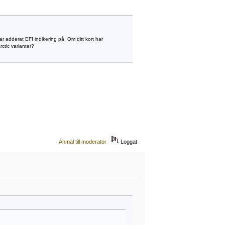
r adderat EFI indikering på. Om ditt kort har
ctic varianter?
Anmäl till moderator
Loggat