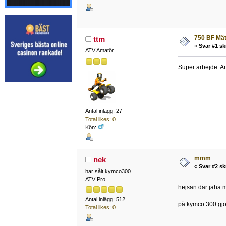
750 BF Mä
ttm
«
Svar #1 sk
ATV Amatör
Super arbejde. A
Antal inlägg: 27
Total likes: 0
Kön:
mmm
nek
«
Svar #2 sk
har sålt kymco300
ATV Pro
hejsan där jaha mh
Antal inlägg: 512
på kymco 300 gjor
Total likes: 0