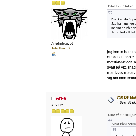
Citat från: "Arke"
Bra, kan du öppn
Jag kan inte kopp
lödningen på den 
Ta en bild iallafall
Antal inlägg: 51
Total likes: 0
jag kan ta hem mä
om det är mph ell
motståndet och se
svart på vitt. sn
man bytte mätare. 
sig om man kollar 
750 BF Mä
Arke
«
Svar #8 sk
ATV Pro
Citat från: "Rilli_C
Citat från: "Ark