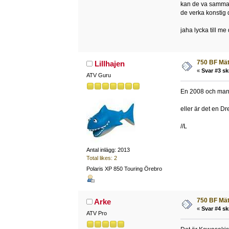
kan de va samma 
de verka konstig 
jaha lycka till m
750 BF Mä
Lillhajen
«
Svar #3 sk
ATV Guru
En 2008 och man m
eller är det en Dr
//L
Antal inlägg: 2013
Total likes: 2
Polaris XP 850 Touring Örebro
750 BF Mä
Arke
«
Svar #4 sk
ATV Pro