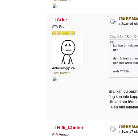
750 BF Mä
Arke
«
Svar #6 sk
ATV Pro
Citat från: "Rilli_C
jag har en reklam
den...
den är från en ar
och min arctic har
Antal inlägg: 248
mvh /// Rille
Total likes: 1
Bra, kan du öppn
Jag kan inte kopp
ditt kort har löd
Ta en bild iallafall
750 BF Mä
Rilli_Chefen
«
Svar #7 sk
ATV Amatör