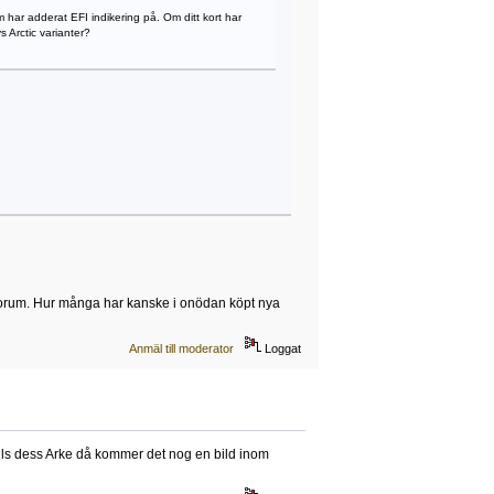
 har adderat EFI indikering på. Om ditt kort har
 Arctic varianter?
t forum. Hur många har kanske i onödan köpt nya
Anmäl till moderator
Loggat
tills dess Arke då kommer det nog en bild inom