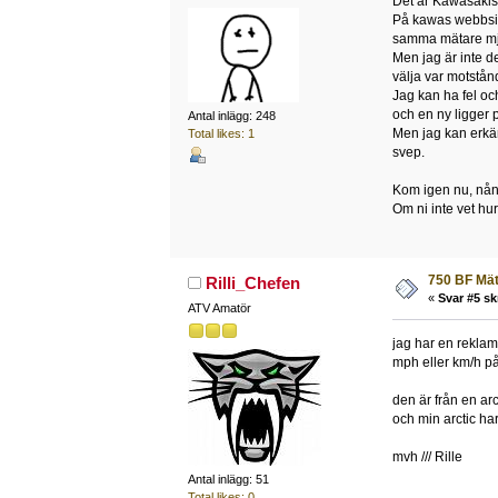
Det är Kawasakis 
På kawas webbsida
samma mätare mju
Men jag är inte d
välja var motstånde
Jag kan ha fel oc
och en ny ligger 
Antal inlägg: 248
Men jag kan erkän
Total likes: 1
svep.
Kom igen nu, nån k
Om ni inte vet hu
750 BF Mä
Rilli_Chefen
«
Svar #5 sk
ATV Amatör
jag har en reklam
mph eller km/h på
den är från en ar
och min arctic har
mvh /// Rille
Antal inlägg: 51
Total likes: 0