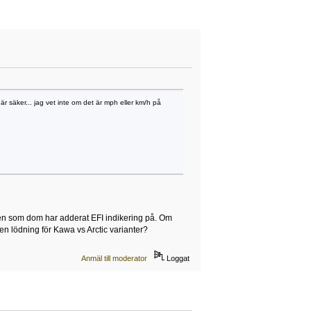
r säker... jag vet inte om det är mph eller km/h på
nden som dom har adderat EFI indikering på. Om
en lödning för Kawa vs Arctic varianter?
Anmäl till moderator
Loggat