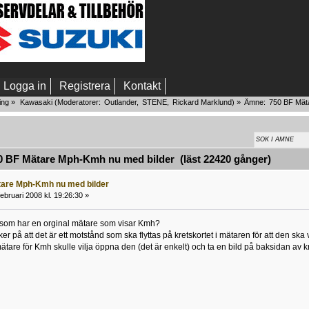
Logga in
Registrera
Kontakt
ing
»
Kawasaki
(Moderatorer:
Outlander
,
STENE
,
Rickard Marklund
) »
Ämne:
750 BF Mät
 BF Mätare Mph-Kmh nu med bilder (läst 22420 gånger)
tare Mph-Kmh nu med bilder
ebruari 2008 kl. 19:26:30 »
 som har en orginal mätare som visar Kmh?
r på att det är ett motstånd som ska flyttas på kretskortet i mätaren för att den ska 
re för Kmh skulle vilja öppna den (det är enkelt) och ta en bild på baksidan av k