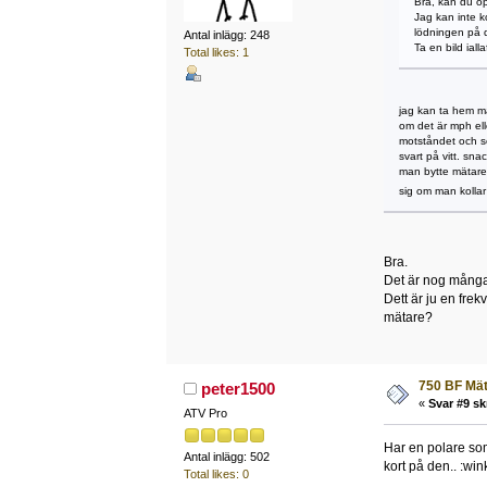
Bra, kan du ö
Jag kan inte k
lödningen på d
Antal inlägg: 248
Ta en bild iallaf
Total likes: 1
jag kan ta hem mä
om det är mph ell
motståndet och s
svart på vitt. sn
man bytte mätare.
sig om man kollar 
Bra.
Det är nog många 
Dett är ju en fre
mätare?
750 BF Mä
peter1500
«
Svar #9 sk
ATV Pro
Har en polare som
Antal inlägg: 502
kort på den.. :win
Total likes: 0