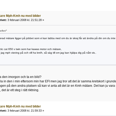
tare Mph-Kmh nu med bilder
rivet:
3 februari 2008 kl. 21:51:28 »
hefen"
erad mätare ligger på jobbet som vi kan labba med om du är skraj får att ändra på din om du inte ä
ctic cat 650 v twin som har kawas motor och mätare,
 jag mph visning på och vill ha km/h, så säg till om jag kan hjälpa dig på nått vis..
a den imorgon och ta en bild?
la in den i min eftersom min har EFI men jag tror att det är samma kretskort i gru
ningen på den andra platsen så kan vi anta att det är en Kmh mätare. Det kan ju vara 
, det är ett steg i rätt riktning.
tare Mph-Kmh nu med bilder
rivet:
3 februari 2008 kl. 21:59:33 »