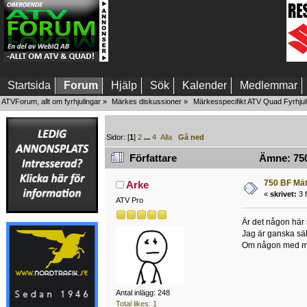
Startsida
Forum
Hjälp
Sök
Kalender
Medlemmar
ATVForum, allt om fyrhjulingar
»
Märkes diskussioner
»
Märkesspecifikt ATV Quad Fyrhjul
Sidor: [
1
]
2
...
4
Alla
Gå ned
Författare
Ämne: 750
750 BF Mä
Arke
«
skrivet:
3 f
ATV Pro
Är det någon här
Jag är ganska säke
Om någon med mäta
Antal inlägg: 248
Total likes: 1