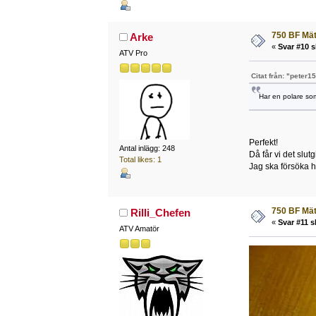
750 BF Mä
Arke
«
Svar #10 s
ATV Pro
Citat från: "peter1
Har en polare som
Perfekt!
Antal inlägg: 248
Då får vi det slut
Total likes: 1
Jag ska försöka hå
750 BF Mä
Rilli_Chefen
«
Svar #11 s
ATV Amatör