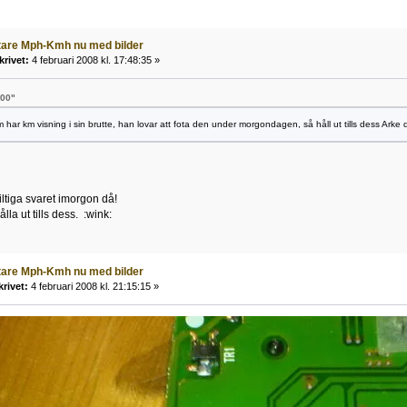
tare Mph-Kmh nu med bilder
krivet:
4 februari 2008 kl. 17:48:35 »
500"
 har km visning i sin brutte, han lovar att fota den under morgondagen, så håll ut tills dess Arke
giltiga svaret imorgon då!
lla ut tills dess. :wink:
tare Mph-Kmh nu med bilder
krivet:
4 februari 2008 kl. 21:15:15 »