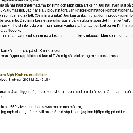
orginalmätare det gäller.
 så har hastighetsmätarna för Kmh och Mph olika artikelnr. Jag har även läst på div
kvarumässigt. Jag har själv provat några vanligt förekommande kombinationer av
en som ger sig så lätt. (Se min signatur) Jag kan tänka mig att dom i produktionen
t ska sitta. Det finns bara ett naturligt ställe på kretskortet som det finns två "val".
h jag vill helst inte löda om innan någon vänlig själ har tagit ett kort på en Kmh mä
på ca 9000 kr.
na att jag var riktigt sugen på å testa innan jag skrev inlägget. Men sen insåg jag a
an väl ta ett foto på sitt Kmh kretskort!
r man lägger upp bilder så kan ni PMa mig så skickar jag min epostadress.
tare Mph-Kmh nu med bilder
rivet:
3 februari 2008 kl. 21:42:18 »
erad mätare ligger på jobbet som vi kan labba med om du är skraj får att ändra på din
 den...
ctic cat 650 v twin som har kawas motor och mätare,
 jag mph visning på och vill ha km/h, så säg till om jag kan hjälpa dig på nått vis..