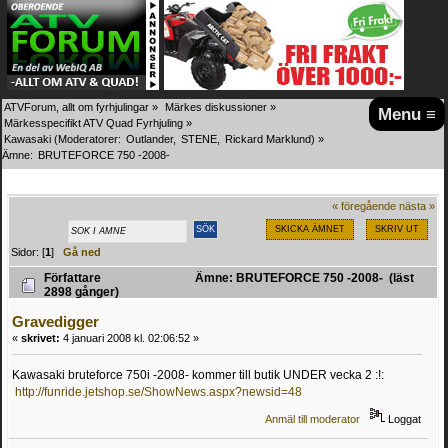
ATVForum, allt om fyrhjulingar
»
Märkes diskussioner
»
Menu ≡
Märkesspecifikt ATV Quad Fyrhjuling
»
Kawasaki
(Moderatorer:
Outlander
,
STENE
,
Rickard Marklund
) »
Ämne:
BRUTEFORCE 750 -2008-
« föregående
nästa »
SKICKA ÄMNET
SKRIV UT
Sidor: [
1
]
Gå ned
Författare
Ämne: BRUTEFORCE 750 -2008- (läst
2898 gånger)
Gravedigger
«
skrivet:
4 januari 2008 kl. 02:06:52 »
Kawasaki bruteforce 750i -2008- kommer till butik UNDER vecka 2
:!:
http://funride.jetshop.se/ShowNews.aspx?newsid=48
Anmäl till moderator
Loggat