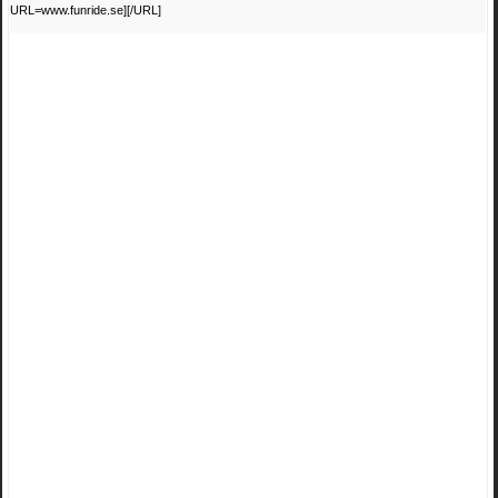
URL=www.funride.se]
[/URL]