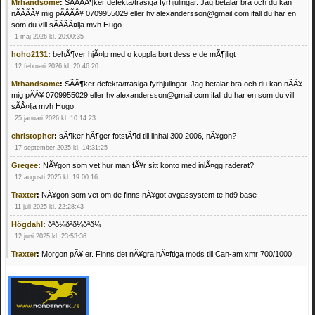
Mrhandsome
:
SÃÂÃÂ¶ker defekta/trasiga fyrhjulingar. Jag betalar bra och du kan
nÃÂÃÂ¥ mig pÃÂÃÂ¥ 0709955029 eller hv.alexandersson@gmail.com ifall du har en
som du vill sÃÂÃÂ¤lja mvh Hugo
1 maj 2026 kl. 20:00:35
hoho2131
:
behÃ¶ver hjÃ¤lp med o koppla bort dess e de mÃ¶jligt
12 februari 2026 kl. 20:46:20
Mrhandsome
:
SÃÂ¶ker defekta/trasiga fyrhjulingar. Jag betalar bra och du kan nÃÂ¥
mig pÃÂ¥ 0709955029 eller hv.alexandersson@gmail.com ifall du har en som du vill
sÃÂ¤lja mvh Hugo
25 januari 2026 kl. 10:14:23
christopher
:
sÃ¶ker hÃ¶ger fotstÃ¶d till linhai 300 2006, nÃ¥gon?
17 september 2025 kl. 14:31:25
Gregee
:
NÃ¥gon som vet hur man fÃ¥r sitt konto med inlÃ¤gg raderat?
12 augusti 2025 kl. 19:00:16
Traxter
:
NÃ¥gon som vet om de finns nÃ¥got avgassystem te hd9 base
11 juli 2025 kl. 22:28:43
Högdahl
:
ðªð¼ðªð¼ðªð¼
12 juni 2025 kl. 23:53:36
Traxter
:
Morgon pÃ¥ er. Finns det nÃ¥gra hÃ¤ftiga mods till Can-am xmr 700/1000
24 februari 2025 kl. 10:23:25
Mrhandsome
:
SÃ¶ker defekta/trasiga fyrhjulingar. Jag betalar bra och du kan nÃ¥ mig
pÃ¥ 0709955029 eller hv.alexandersson@gmail.com ifall du har en som du vill sÃ¤lja
mvh Hugo