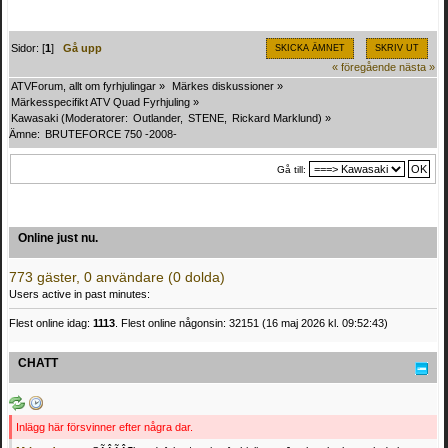
Sidor: [
1
]
Gå upp
SKICKA ÄMNET
SKRIV UT
« föregående
nästa »
ATVForum, allt om fyrhjulingar
»
Märkes diskussioner
»
Märkesspecifikt ATV Quad Fyrhjuling
»
Kawasaki
(Moderatorer:
Outlander
,
STENE
,
Rickard Marklund
) »
Ämne:
BRUTEFORCE 750 -2008-
Gå till:
Online just nu.
773 gäster, 0 användare (0 dolda)
Users active in past minutes:
Flest online idag:
1113
. Flest online någonsin: 32151 (16 maj 2026 kl. 09:52:43)
CHATT
Inlägg här försvinner efter några dar.