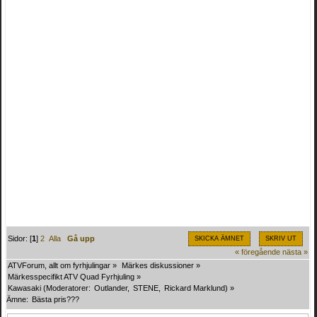
Sidor: [
1
]
2
Alla
Gå upp
SKICKA ÄMNET
SKRIV UT
« föregående
nästa »
ATVForum, allt om fyrhjulingar
»
Märkes diskussioner
»
Märkesspecifikt ATV Quad Fyrhjuling
»
Kawasaki
(Moderatorer:
Outlander
,
STENE
,
Rickard Marklund
) »
Ämne:
Bästa pris???