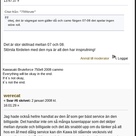
13:47:37 »
Citat från: "750brute"
okej, det är vägregat som gäller då och camo färgen 07-08 det spelar ingen
störe roll.
Det är stor skillnad mellan 07 och 08.
Största fördelen med den nya är att den har insprutning!
Anmäl till moderator
Loggat
Kawasaki Bruteforce 750efi 2008 cammo
Everything will be okay in the end.
If it´s not okay,
it´s not the end.
werecat
«
Svar #6 skrivet:
2 januari 2008 kl.
16:01:29 »
Jag hade också hellre handlat av den åf som ger bäst service än den
billigaste. Det handlar inte om så många tusenlappar som det skiljer
mellan dyraste och billigaste och det äts snabbt upp om du tänker på att
hos en åf med dålig service kan din Kawa bli stående veckovis vid