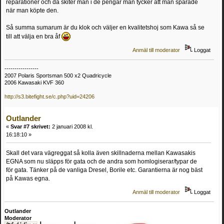
reparationer och då skiter man i de pengar man tycker att man sparade
när man köpte den.
Så summa sumarum är du klok och väljer en kvalitetshoj som Kawa så se
till att välja en bra åf
Anmäl till moderator
Loggat
-----------------
2007 Polaris Sportsman 500 x2 Quadricycle
2006 Kawasaki KVF 360
http://s3.bitefight.se/c.php?uid=24206
Outlander
«
Svar #7 skrivet:
2 januari 2008 kl.
16:18:10 »
Skall det vara vägreggat så kolla även skillnaderna mellan Kawasakis
EGNA som nu släpps för gata och de andra som homlogiserar/typar de
för gata. Tänker på de vanliga Dresel, Borile etc. Garantierna är nog bäst
på Kawas egna.
Anmäl till moderator
Loggat
Outlander
Moderator