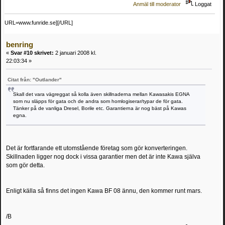
Anmäl till moderator
Loggat
URL=www.funride.se]
[/URL]
benring
«
Svar #10 skrivet:
2 januari 2008 kl.
22:03:34 »
Citat från: "Outlander"
Skall det vara vägreggat så kolla även skillnaderna mellan Kawasakis EGNA
som nu släpps för gata och de andra som homlogiserar/typar de för gata.
Tänker på de vanliga Dresel, Borile etc. Garantierna är nog bäst på Kawas
egna.
Det är fortfarande ett utomstående företag som gör konverteringen.
Skillnaden ligger nog dock i vissa garantier men det är inte Kawa själva
som gör detta.
Enligt källa så finns det ingen Kawa BF 08 ännu, den kommer runt mars.
/B