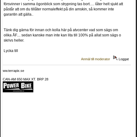
försvinner i samma ögonblick som strypning tas bort..... låter helt sjukt att
påstår att om du tillåter normaleffekt på din amskin, så kommer inte
garantin att gälla..
Tänk dig gärna för innan och kolla här på atvcenter vad som sägs om
olika ÅF.... sedan kanske man inte kan lita till 100% på allat som sägs o
skrivs heller.
Lycka till
Anmäl till moderator
Loggat
ww.terrapix.se
CAN-AM 650 MAX XT. BRP 28