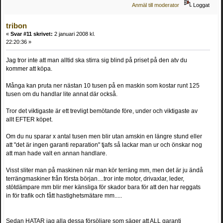
Anmäl till moderator
Loggat
tribon
«
Svar #11 skrivet:
2 januari 2008 kl.
22:20:36 »
Jag tror inte att man alltid ska stirra sig blind på priset på den atv du
kommer att köpa.
Många kan pruta ner nästan 10 tusen på en maskin som kostar runt 125
tusen om du handlar lite annat där också.
Tror det viktigaste är ett trevligt bemötande före, under och viktigaste av
allt EFTER köpet.
Om du nu sparar x antal tusen men blir utan amskin en längre stund eller
att "det är ingen garanti reparation" tjafs så lackar man ur och önskar nog
att man hade valt en annan handlare.
Visst sliter man på maskinen när man kör terräng mm, men det är ju ändå
terrängmaskiner från första början....tror inte motor, drivaxlar, leder,
stötdämpare mm blir mer känsliga för skador bara för att den har reggats
in för trafik och fått hastighetsmätare mm.....
Sedan HATAR jag alla dessa försöljare som säger att ALL garanti