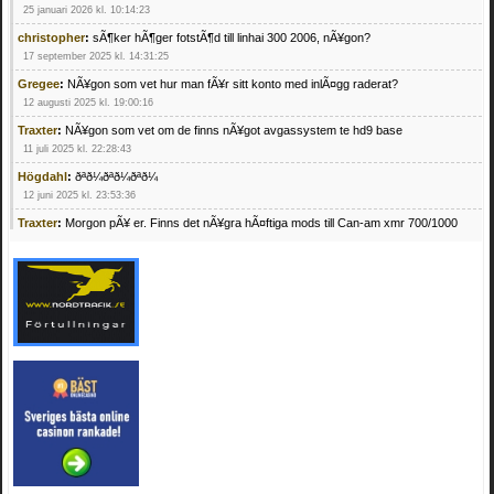
25 januari 2026 kl. 10:14:23
christopher
:
sÃ¶ker hÃ¶ger fotstÃ¶d till linhai 300 2006, nÃ¥gon?
17 september 2025 kl. 14:31:25
Gregee
:
NÃ¥gon som vet hur man fÃ¥r sitt konto med inlÃ¤gg raderat?
12 augusti 2025 kl. 19:00:16
Traxter
:
NÃ¥gon som vet om de finns nÃ¥got avgassystem te hd9 base
11 juli 2025 kl. 22:28:43
Högdahl
:
ðªð¼ðªð¼ðªð¼
12 juni 2025 kl. 23:53:36
Traxter
:
Morgon pÃ¥ er. Finns det nÃ¥gra hÃ¤ftiga mods till Can-am xmr 700/1000
24 februari 2025 kl. 10:23:25
Mrhandsome
:
SÃ¶ker defekta/trasiga fyrhjulingar. Jag betalar bra och du kan nÃ¥ mig
pÃ¥ 0709955029 eller hv.alexandersson@gmail.com ifall du har en som du vill sÃ¤lja
mvh Hugo
21 februari 2025 kl. 09:25:52
Oscar5
:
NÃ¥gon som vet vad man kan begÃ¤ra fÃ¶r en Honda TRX 350 FE 2005
med snÃ¶blad som fungerar utmÃ¤rkt .Har Ã¤rft den
4 februari 2025 kl. 19:20:50
Oscar5
:
44
4 februari 2025 kl. 19:15:36
Greger59
:
NÃ¤gon som vet har en Cetek 500 EFI
15 januari 2025 kl. 23:49:44