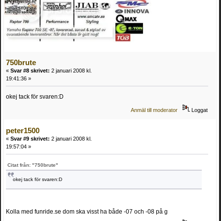
750brute
«
Svar #8 skrivet:
2 januari 2008 kl.
19:41:36 »
okej tack för svaren:D
Anmäl till moderator
Loggat
peter1500
«
Svar #9 skrivet:
2 januari 2008 kl.
19:57:04 »
Citat från: "750brute"
okej tack för svaren:D
Kolla med funride.se dom ska visst ha både -07 och -08 på g