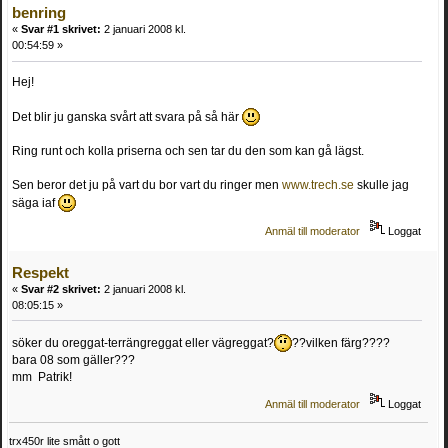
benring
«
Svar #1 skrivet:
2 januari 2008 kl.
00:54:59 »
Hej!
Det blir ju ganska svårt att svara på så här
Ring runt och kolla priserna och sen tar du den som kan gå lägst.
Sen beror det ju på vart du bor vart du ringer men
www.trech.se
skulle jag
säga iaf
Anmäl till moderator
Loggat
Respekt
«
Svar #2 skrivet:
2 januari 2008 kl.
08:05:15 »
söker du oreggat-terrängreggat eller vägreggat?
??vilken färg????
bara 08 som gäller???
mm Patrik!
Anmäl till moderator
Loggat
trx450r lite smått o gott