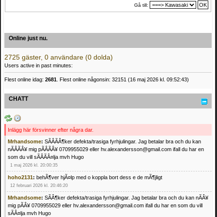
Gå till:
Online just nu.
2725 gäster, 0 användare (0 dolda)
Users active in past minutes:
Flest online idag:
2681
. Flest online någonsin: 32151 (16 maj 2026 kl. 09:52:43)
CHATT
Inlägg här försvinner efter några dar.
Mrhandsome
:
SÃÂÃÂ¶ker defekta/trasiga fyrhjulingar. Jag betalar bra och du kan
nÃÂÃÂ¥ mig pÃÂÃÂ¥ 0709955029 eller hv.alexandersson@gmail.com ifall du har en
som du vill sÃÂÃÂ¤lja mvh Hugo
1 maj 2026 kl. 20:00:35
hoho2131
:
behÃ¶ver hjÃ¤lp med o koppla bort dess e de mÃ¶jligt
12 februari 2026 kl. 20:46:20
Mrhandsome
:
SÃÂ¶ker defekta/trasiga fyrhjulingar. Jag betalar bra och du kan nÃÂ¥
mig pÃÂ¥ 0709955029 eller hv.alexandersson@gmail.com ifall du har en som du vill
sÃÂ¤lja mvh Hugo