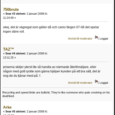
750brute
«
Svar #3 skrivet:
2 januari 2008 kl.
11:24:09 »
okej, det är vägregat som gäller då och camo färgen 07-08 det spelar
ingen störe roll.
Anmäl till moderator
Loggat
TAZ™
«
Svar #4 skrivet:
2 januari 2008 kl.
13:11:25 »
priserna skiljer yterst lite så handla av närmaste återförsäljare, eller
någon med gott ryckte som gärna hjälper kunden på ett bra sätt, det är
nog de du tjänar mest på :!:
Anmäl till moderator
Loggat
Recycling and speed limits are bullshit, They're like someone who quits smoking on his
deathbed.
Arke
«
Svar #5 skrivet:
2 januari 2008 kl.