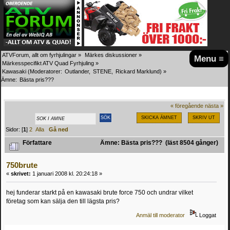
ATVForum, allt om fyrhjulingar
»
Märkes diskussioner
»
Menu ≡
Märkesspecifikt ATV Quad Fyrhjuling
»
Kawasaki
(Moderatorer:
Outlander
,
STENE
,
Rickard Marklund
) »
Ämne:
Bästa pris???
« föregående
nästa »
SKICKA ÄMNET
SKRIV UT
Sidor: [
1
]
2
Alla
Gå ned
Författare
Ämne: Bästa pris??? (läst 8504 gånger)
750brute
«
skrivet:
1 januari 2008 kl. 20:24:18 »
hej funderar starkt på en kawasaki brute force 750 och undrar vilket
företag som kan sälja den till lägsta pris?
Anmäl till moderator
Loggat