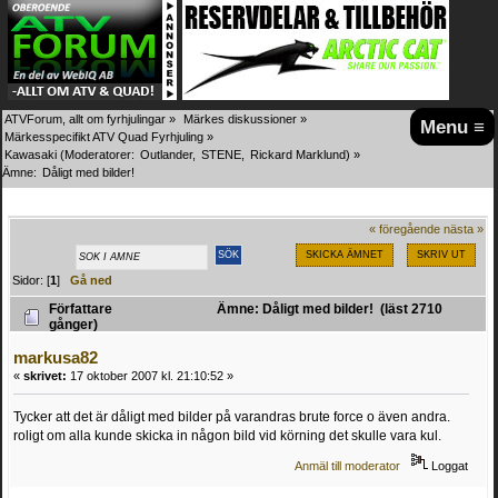
ATVForum, allt om fyrhjulingar
»
Märkes diskussioner
»
Menu ≡
Märkesspecifikt ATV Quad Fyrhjuling
»
Kawasaki
(Moderatorer:
Outlander
,
STENE
,
Rickard Marklund
) »
Ämne:
Dåligt med bilder!
« föregående
nästa »
SKICKA ÄMNET
SKRIV UT
Sidor: [
1
]
Gå ned
Författare
Ämne: Dåligt med bilder! (läst 2710
gånger)
markusa82
«
skrivet:
17 oktober 2007 kl. 21:10:52 »
Tycker att det är dåligt med bilder på varandras brute force o även andra.
roligt om alla kunde skicka in någon bild vid körning det skulle vara kul.
Anmäl till moderator
Loggat