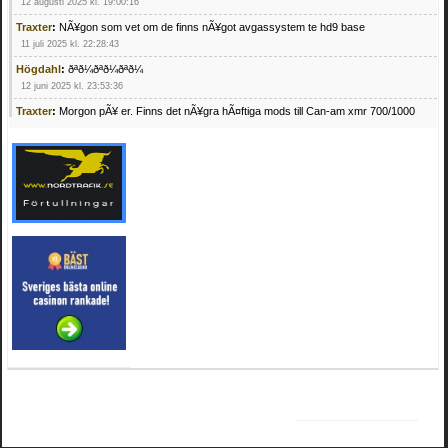
12 augusti 2025 kl. 19:00:16
Traxter
:
NÃ¥gon som vet om de finns nÃ¥got avgassystem te hd9 base
11 juli 2025 kl. 22:28:43
Högdahl
:
ðªð¼ðªð¼ðªð¼
12 juni 2025 kl. 23:53:36
Traxter
:
Morgon pÃ¥ er. Finns det nÃ¥gra hÃ¤ftiga mods till Can-am xmr 700/1000
24 februari 2025 kl. 10:23:25
Mrhandsome
:
SÃ¶ker defekta/trasiga fyrhjulingar. Jag betalar bra och du kan nÃ¥ mig
pÃ¥ 0709955029 eller hv.alexandersson@gmail.com ifall du har en som du vill sÃ¤lja
mvh Hugo
21 februari 2025 kl. 09:25:52
Oscar5
:
NÃ¥gon som vet vad man kan begÃ¤ra fÃ¶r en Honda TRX 350 FE 2005
med snÃ¶blad som fungerar utmÃ¤rkt .Har Ã¤rft den
4 februari 2025 kl. 19:20:50
Oscar5
:
44
4 februari 2025 kl. 19:15:36
Greger59
:
NÃ¤gon som vet har en Cetek 500 EFI
15 januari 2025 kl. 23:49:44
Mrhandsome
:
SÃÂ¶ker defekta/trasiga fyrhjulingar. Jag betalar bra och du kan nÃÂ¥
mig pÃÂ¥ 0709955029 eller hv.alexandersson@gmail.com ifall du har en som du vill
sÃÂ¤lja mvh Hugo
4 januari 2025 kl. 00:28:39
kampersvik
:
schema vaccumssangar cf moto 500 2013