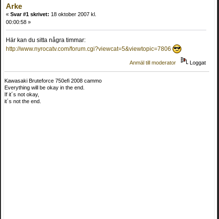
Arke
«
Svar #1 skrivet:
18 oktober 2007 kl.
00:00:58 »
Här kan du sitta några timmar:
http://www.nyrocatv.com/forum.cgi?viewcat=5&viewtopic=7806
Anmäl till moderator
Loggat
Kawasaki Bruteforce 750efi 2008 cammo
Everything will be okay in the end.
If it´s not okay,
it´s not the end.