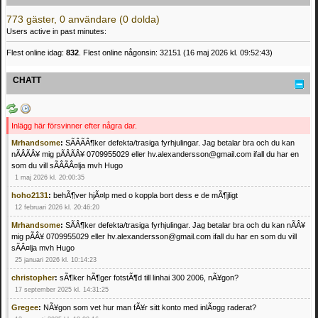
773 gäster, 0 användare (0 dolda)
Users active in past minutes:
Flest online idag:
832
. Flest online någonsin: 32151 (16 maj 2026 kl. 09:52:43)
CHATT
Inlägg här försvinner efter några dar.
Mrhandsome
:
SÃÂÃÂ¶ker defekta/trasiga fyrhjulingar. Jag betalar bra och du kan
nÃÂÃÂ¥ mig pÃÂÃÂ¥ 0709955029 eller hv.alexandersson@gmail.com ifall du har en
som du vill sÃÂÃÂ¤lja mvh Hugo
1 maj 2026 kl. 20:00:35
hoho2131
:
behÃ¶ver hjÃ¤lp med o koppla bort dess e de mÃ¶jligt
12 februari 2026 kl. 20:46:20
Mrhandsome
:
SÃÂ¶ker defekta/trasiga fyrhjulingar. Jag betalar bra och du kan nÃÂ¥
mig pÃÂ¥ 0709955029 eller hv.alexandersson@gmail.com ifall du har en som du vill
sÃÂ¤lja mvh Hugo
25 januari 2026 kl. 10:14:23
christopher
:
sÃ¶ker hÃ¶ger fotstÃ¶d till linhai 300 2006, nÃ¥gon?
17 september 2025 kl. 14:31:25
Gregee
:
NÃ¥gon som vet hur man fÃ¥r sitt konto med inlÃ¤gg raderat?