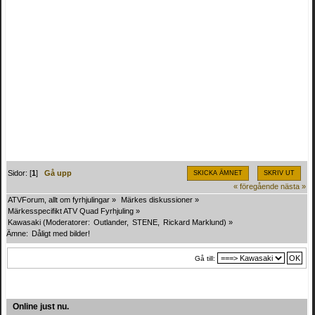
Sidor: [
1
]
Gå upp
SKICKA ÄMNET
SKRIV UT
« föregående
nästa »
ATVForum, allt om fyrhjulingar
»
Märkes diskussioner
»
Märkesspecifikt ATV Quad Fyrhjuling
»
Kawasaki
(Moderatorer:
Outlander
,
STENE
,
Rickard Marklund
) »
Ämne:
Dåligt med bilder!
Gå till:
Online just nu.