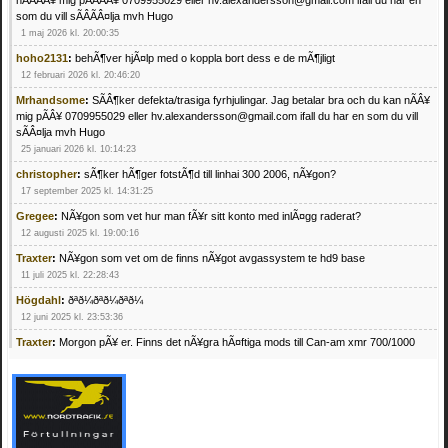
som du vill sÃÂÃÂ¤lja mvh Hugo
1 maj 2026 kl. 20:00:35
hoho2131
:
behÃ¶ver hjÃ¤lp med o koppla bort dess e de mÃ¶jligt
12 februari 2026 kl. 20:46:20
Mrhandsome
:
SÃÂ¶ker defekta/trasiga fyrhjulingar. Jag betalar bra och du kan nÃÂ¥
mig pÃÂ¥ 0709955029 eller hv.alexandersson@gmail.com ifall du har en som du vill
sÃÂ¤lja mvh Hugo
25 januari 2026 kl. 10:14:23
christopher
:
sÃ¶ker hÃ¶ger fotstÃ¶d till linhai 300 2006, nÃ¥gon?
17 september 2025 kl. 14:31:25
Gregee
:
NÃ¥gon som vet hur man fÃ¥r sitt konto med inlÃ¤gg raderat?
12 augusti 2025 kl. 19:00:16
Traxter
:
NÃ¥gon som vet om de finns nÃ¥got avgassystem te hd9 base
11 juli 2025 kl. 22:28:43
Högdahl
:
ðªð¼ðªð¼ðªð¼
12 juni 2025 kl. 23:53:36
Traxter
:
Morgon pÃ¥ er. Finns det nÃ¥gra hÃ¤ftiga mods till Can-am xmr 700/1000
24 februari 2025 kl. 10:23:25
Mrhandsome
:
SÃ¶ker defekta/trasiga fyrhjulingar. Jag betalar bra och du kan nÃ¥ mig
pÃ¥ 0709955029 eller hv.alexandersson@gmail.com ifall du har en som du vill sÃ¤lja
mvh Hugo
21 februari 2025 kl. 09:25:52