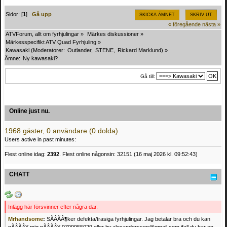
Sidor: [
1
]
Gå upp
SKICKA ÄMNET
SKRIV UT
« föregående
nästa »
ATVForum, allt om fyrhjulingar
»
Märkes diskussioner
»
Märkesspecifikt ATV Quad Fyrhjuling
»
Kawasaki
(Moderatorer:
Outlander
,
STENE
,
Rickard Marklund
) »
Ämne:
Ny kawasaki?
Gå till:
Online just nu.
1968 gäster, 0 användare (0 dolda)
Users active in past minutes:
Flest online idag:
2392
. Flest online någonsin: 32151 (16 maj 2026 kl. 09:52:43)
CHATT
Inlägg här försvinner efter några dar.
Mrhandsome
:
SÃÂÃÂ¶ker defekta/trasiga fyrhjulingar. Jag betalar bra och du kan
nÃÂÃÂ¥ mig pÃÂÃÂ¥ 0709955029 eller hv.alexandersson@gmail.com ifall du har en