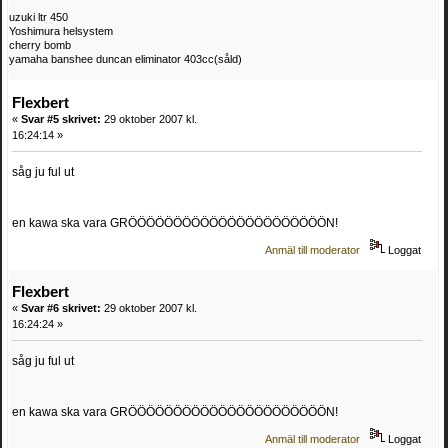
uzuki ltr 450
Yoshimura helsystem
cherry bomb
yamaha banshee duncan eliminator 403cc(såld)
Flexbert
«
Svar #5 skrivet:
29 oktober 2007 kl.
16:24:14 »
såg ju ful ut
en kawa ska vara GRÖÖÖÖÖÖÖÖÖÖÖÖÖÖÖÖÖÖÖÖÖÖN!
Anmäl till moderator
Loggat
Flexbert
«
Svar #6 skrivet:
29 oktober 2007 kl.
16:24:24 »
såg ju ful ut
en kawa ska vara GRÖÖÖÖÖÖÖÖÖÖÖÖÖÖÖÖÖÖÖÖÖÖN!
Anmäl till moderator
Loggat