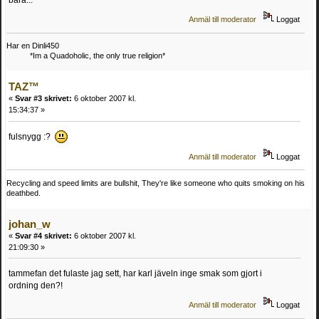
Anmäl till moderator
Loggat
Har en Dinli450
*Im a Quadoholic, the only true religion*
TAZ™
«
Svar #3 skrivet:
6 oktober 2007 kl.
15:34:37 »
fulsnygg :?
Anmäl till moderator
Loggat
Recycling and speed limits are bullshit, They're like someone who quits smoking on his
deathbed.
johan_w
«
Svar #4 skrivet:
6 oktober 2007 kl.
21:09:30 »
tammefan det fulaste jag sett, har karl jäveln inge smak som gjort i
ordning den?!
Anmäl till moderator
Loggat