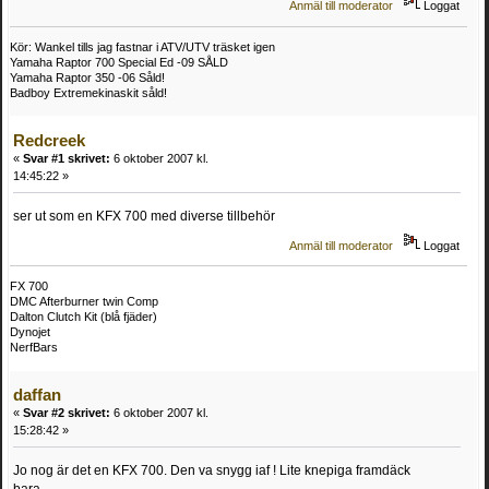
Anmäl till moderator
Loggat
Kör: Wankel tills jag fastnar i ATV/UTV träsket igen
Yamaha Raptor 700 Special Ed -09 SÅLD
Yamaha Raptor 350 -06 Såld!
Badboy Extremekinaskit såld!
Redcreek
«
Svar #1 skrivet:
6 oktober 2007 kl.
14:45:22 »
ser ut som en KFX 700 med diverse tillbehör
Anmäl till moderator
Loggat
FX 700
DMC Afterburner twin Comp
Dalton Clutch Kit (blå fjäder)
Dynojet
NerfBars
daffan
«
Svar #2 skrivet:
6 oktober 2007 kl.
15:28:42 »
Jo nog är det en KFX 700. Den va snygg iaf ! Lite knepiga framdäck
bara...